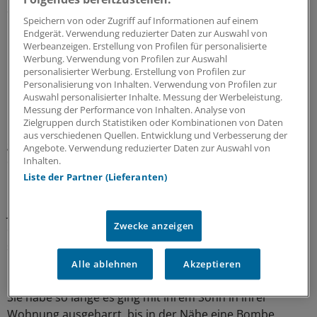
Station zur nächsten, so Lacharité. Die meisten
Speichern von oder Zugriff auf Informationen auf einem
Menschen hätten Infektionen der Atemwege und
Endgerät. Verwendung reduzierter Daten zur Auswahl von
Bluthochdruck. „Selbst in den U-Bahn-Stationen spürt
Werbeanzeigen. Erstellung von Profilen für personalisierte
man die Vibrationen der Bombardierungen“, berichtete
Werbung. Verwendung von Profilen zur Auswahl
personalisierter Werbung. Erstellung von Profilen zur
Lacharité.
Personalisierung von Inhalten. Verwendung von Profilen zur
Auswahl personalisierter Inhalte. Messung der Werbeleistung.
Kindern und Jugendlichen biete MSF psychologische
Messung der Performance von Inhalten. Analyse von
Zielgruppen durch Statistiken oder Kombinationen von Daten
Unterstützung. Sie hätten große Angst, ins Freie zu
aus verschiedenen Quellen. Entwicklung und Verbesserung der
gehen. Je länger der Krieg dauere, desto größer werde
Angebote. Verwendung reduzierter Daten zur Auswahl von
die Gefahr angstbedingter Verhaltensstörungen.
Inhalten.
Liste der Partner (Lieferanten)
Lacharité zitiert Ludmilla, eine Mutter im Alter von 40
Jahren, die mit ihrem Sohn in der U-Bahn lebt. „Die Kälte,
Zwecke anzeigen
der Schlafmangel, all das ist nichts gegen den Krieg“,
sagte sie nach Angaben von MSF. „Wenigstens sind wir
hier sicher.“
Alle ablehnen
Akzeptieren
Sie habe so lange es ging mit ihrem Sohn in ihrer
Wohnung ausgeharrt, bis in der Nähe eine Bombe