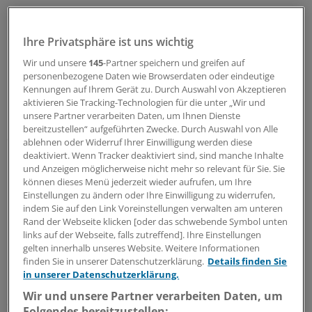
Ihre Privatsphäre ist uns wichtig
Wir und unsere
145
-Partner speichern und greifen auf
personenbezogene Daten wie Browserdaten oder eindeutige
Kennungen auf Ihrem Gerät zu. Durch Auswahl von Akzeptieren
aktivieren Sie Tracking-Technologien für die unter „Wir und
In jeder Station hielten sich rund 100 Menschen auf,
unsere Partner verarbeiten Daten, um Ihnen Dienste
meist ältere und bedürftige. Nachts seien es bis zu
bereitzustellen“ aufgeführten Zwecke. Durch Auswahl von Alle
dreimal so viele. „Sie sind seit mehr als 40 Tagen in der
ablehnen oder Widerruf Ihrer Einwilligung werden diese
Kälte und Feuchtigkeit und schlafen in Zelten“,
deaktiviert. Wenn Tracker deaktiviert sind, sind manche Inhalte
und Anzeigen möglicherweise nicht mehr so relevant für Sie. Sie
berichtete Lacharité. Die Stadt hatte vor dem
Krieg
etwa
können dieses Menü jederzeit wieder aufrufen, um Ihre
1,8 Millionen Einwohner. Etwa 350 000 seien noch vor
Einstellungen zu ändern oder Ihre Einwilligung zu widerrufen,
Ort.
indem Sie auf den Link Voreinstellungen verwalten am unteren
Rand der Webseite klicken [oder das schwebende Symbol unten
links auf der Webseite, falls zutreffend]. Ihre Einstellungen
Bluthochdruck, Infektionen und Angst
gelten innerhalb unseres Website. Weitere Informationen
finden Sie in unserer Datenschutzerklärung.
Details finden Sie
Mobile MSF-Kliniken hätten schon mehr als 500
in unserer Datenschutzerklärung.
Konsultationen durchgeführt. Die Helfer zögen wegen
Wir und unsere Partner verarbeiten Daten, um
der Ausgangssperre nachts durch die Tunnel von einer
Folgendes bereitzustellen: