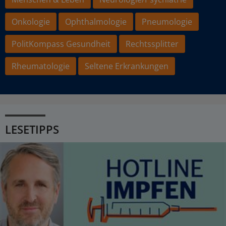
Onkologie
Ophthalmologie
Pneumologie
PolitKompass Gesundheit
Rechtssplitter
Rheumatologie
Seltene Erkrankungen
LESETIPPS