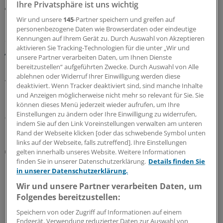
Ihre Privatsphäre ist uns wichtig
MEHR ZUM THEMA
Wir und unsere
145
-Partner speichern und greifen auf
personenbezogene Daten wie Browserdaten oder eindeutige
Kennungen auf Ihrem Gerät zu. Durch Auswahl von Akzeptieren
Glosse
aktivieren Sie Tracking-Technologien für die unter „Wir und
Ärztlicher Hitzehass
unsere Partner verarbeiten Daten, um Ihnen Dienste
Es gibt viele Gründe, den Sommer toll zu finden – für
bereitzustellen“ aufgeführten Zwecke. Durch Auswahl von Alle
ablehnen oder Widerruf Ihrer Einwilligung werden diese
Ärzte kann die warme Jahreszeit aber anstrengend sein:
deaktiviert. Wenn Tracker deaktiviert sind, sind manche Inhalte
Manchmal liegt es an Patienten, manchmal an Kollegen...
und Anzeigen möglicherweise nicht mehr so relevant für Sie. Sie
Einblicke in nervige Jahresseiten.
können dieses Menü jederzeit wieder aufrufen, um Ihre
Einstellungen zu ändern oder Ihre Einwilligung zu widerrufen,
07.08.2026
indem Sie auf den Link Voreinstellungen verwalten am unteren
Rand der Webseite klicken [oder das schwebende Symbol unten
links auf der Webseite, falls zutreffend]. Ihre Einstellungen
Rezept
gelten innerhalb unseres Website. Weitere Informationen
KBV und Krankenkassen präzisieren die neuen
finden Sie in unserer Datenschutzerklärung.
Details finden Sie
Regeln zur Cannabistherapie
in unserer Datenschutzerklärung.
Wir und unsere Partner verarbeiten Daten, um
Mit dem GKV-Spargesetz wurden auch die Regeln für die
Folgendes bereitzustellen:
Cannabistherapie auf Kasse verschärft. KBV und
Krankenkassen stellen nun klar, wie mit dem
Speichern von oder Zugriff auf Informationen auf einem
sechsmonatigen Therapieversuch zu verfahren ist. Und
Endgerät. Verwendung reduzierter Daten zur Auswahl von