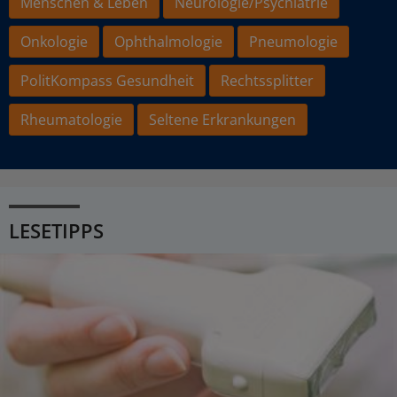
Menschen & Leben
Neurologie/Psychiatrie
Onkologie
Ophthalmologie
Pneumologie
PolitKompass Gesundheit
Rechtssplitter
Rheumatologie
Seltene Erkrankungen
LESETIPPS