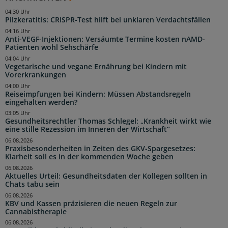
04:30 Uhr
Pilzkeratitis: CRISPR-Test hilft bei unklaren Verdachtsfällen
04:16 Uhr
Anti-VEGF-Injektionen: Versäumte Termine kosten nAMD-
Patienten wohl Sehschärfe
04:04 Uhr
Vegetarische und vegane Ernährung bei Kindern mit
Vorerkrankungen
04:00 Uhr
Reiseimpfungen bei Kindern: Müssen Abstandsregeln
eingehalten werden?
03:05 Uhr
Gesundheitsrechtler Thomas Schlegel: „Krankheit wirkt wie
eine stille Rezession im Inneren der Wirtschaft“
06.08.2026
Praxisbesonderheiten in Zeiten des GKV-Spargesetzes:
Klarheit soll es in der kommenden Woche geben
06.08.2026
Aktuelles Urteil: Gesundheitsdaten der Kollegen sollten in
Chats tabu sein
06.08.2026
KBV und Kassen präzisieren die neuen Regeln zur
Cannabistherapie
06.08.2026