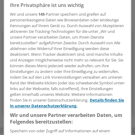
Ihre Privatsphäre ist uns wichtig
Gesellschaft
Suchtkrankheiten
Mecklenburg-Vorpommern
Wir und unsere
145
-Partner speichern und greifen auf
personenbezogene Daten wie Browserdaten oder eindeutige
Ihr Newsletter zum Thema
Kennungen auf Ihrem Gerät zu. Durch Auswahl von Akzeptieren
aktivieren Sie Tracking-Technologien für die unter „Wir und
Menschen & Leben
unsere Partner verarbeiten Daten, um Ihnen Dienste
bereitzustellen“ aufgeführten Zwecke. Durch Auswahl von Alle
ablehnen oder Widerruf Ihrer Einwilligung werden diese
Außergewöhnliche Menschen, beeindruckende
deaktiviert. Wenn Tracker deaktiviert sind, sind manche Inhalte
Persönlichkeiten und Kolleginnen und Kollegen, die etwas
und Anzeigen möglicherweise nicht mehr so relevant für Sie. Sie
Neues wagen: In diesem Newsletter erzählen wir
können dieses Menü jederzeit wieder aufrufen, um Ihre
Einstellungen zu ändern oder Ihre Einwilligung zu widerrufen,
Geschichten aus dem (Arbeits-)Leben.
indem Sie auf den Link Voreinstellungen verwalten am unteren
Rand der Webseite klicken [oder das schwebende Symbol unten
vier Mal im Jahr (Mittwoch)
links auf der Webseite, falls zutreffend]. Ihre Einstellungen
gelten innerhalb unseres Website. Weitere Informationen
finden Sie in unserer Datenschutzerklärung.
Details finden Sie
Zum Abonnieren bitte anmelden
in unserer Datenschutzerklärung.
Wir und unsere Partner verarbeiten Daten, um
Folgendes bereitzustellen:
Speichern von oder Zugriff auf Informationen auf einem