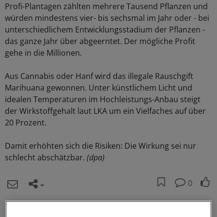
Profi-Plantagen zählten mehrere Tausend Pflanzen und
würden mindestens vier- bis sechsmal im Jahr oder - bei
unterschiedlichem Entwicklungsstadium der Pflanzen -
das ganze Jahr über abgeerntet. Der mögliche Profit
gehe in die Millionen.
Aus Cannabis oder Hanf wird das illegale Rauschgift
Marihuana gewonnen. Unter künstlichem Licht und
idealen Temperaturen im Hochleistungs-Anbau steigt
der Wirkstoffgehalt laut LKA um ein Vielfaches auf über
20 Prozent.
Damit erhöhten sich die Risiken: Die Wirkung sei nur
schlecht abschätzbar.
(dpa)
0
Schlagworte: