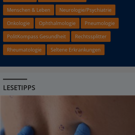
Menschen & Leben
Neurologie/Psychiatrie
Onkologie
Ophthalmologie
Pneumologie
PolitKompass Gesundheit
Rechtssplitter
Rheumatologie
Seltene Erkrankungen
LESETIPPS