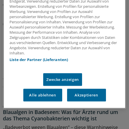
Endgerät. Verwendung reduzierter Daten zur Auswahl von
Werbeanzeigen. Erstellung von Profilen für personalisierte
MEHR ZUM THEMA
Werbung. Verwendung von Profilen zur Auswahl
personalisierter Werbung. Erstellung von Profilen zur
Personalisierung von Inhalten. Verwendung von Profilen zur
Folgen der Klimakrise
Auswahl personalisierter Inhalte. Messung der Werbeleistung.
Besserer Schutz vor Hitzewellen:
Messung der Performance von Inhalten. Analyse von
Gesundheitsorganisationen veröffentlichen
Zielgruppen durch Statistiken oder Kombinationen von Daten
Erklärung
aus verschiedenen Quellen. Entwicklung und Verbesserung der
Angebote. Verwendung reduzierter Daten zur Auswahl von
Mehr Umsetzung, bessere Prävention und Schutz für
Inhalten.
Risikogruppen – in einer Europa-Erklärung fordern über
Liste der Partner (Lieferanten)
80 Gesundheitsorganisationen, dass aus
Hitzeschutzplänen endlich Handlungen folgen und
geben konkrete Tipps.
Zwecke anzeigen
06.08.2026
Alle ablehnen
Akzeptieren
Vergiftungen
Blaualgen in Badeseen: Was für Ärzte rund um
das Thema Cyanobakterien wichtig ist
„Badeverbot wegen Blaualgen“ – diese Warnhinweise