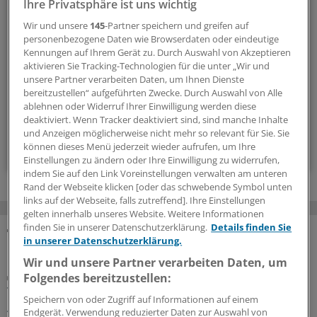
Ihre Privatsphäre ist uns wichtig
Außergewöhnliche Menschen, beeindruckende
Wir und unsere
145
-Partner speichern und greifen auf
Persönlichkeiten und Kolleginnen und Kollegen, die etwas
personenbezogene Daten wie Browserdaten oder eindeutige
Kennungen auf Ihrem Gerät zu. Durch Auswahl von Akzeptieren
Neues wagen: In diesem Newsletter erzählen wir
aktivieren Sie Tracking-Technologien für die unter „Wir und
Geschichten aus dem (Arbeits-)Leben.
unsere Partner verarbeiten Daten, um Ihnen Dienste
bereitzustellen“ aufgeführten Zwecke. Durch Auswahl von Alle
ablehnen oder Widerruf Ihrer Einwilligung werden diese
vier Mal im Jahr (Mittwoch)
deaktiviert. Wenn Tracker deaktiviert sind, sind manche Inhalte
und Anzeigen möglicherweise nicht mehr so relevant für Sie. Sie
Zum Abonnieren bitte anmelden
können dieses Menü jederzeit wieder aufrufen, um Ihre
Einstellungen zu ändern oder Ihre Einwilligung zu widerrufen,
indem Sie auf den Link Voreinstellungen verwalten am unteren
Rand der Webseite klicken [oder das schwebende Symbol unten
links auf der Webseite, falls zutreffend]. Ihre Einstellungen
gelten innerhalb unseres Website. Weitere Informationen
finden Sie in unserer Datenschutzerklärung.
Details finden Sie
in unserer Datenschutzerklärung.
MEHR ZUM THEMA
Wir und unsere Partner verarbeiten Daten, um
Porträt
Folgendes bereitzustellen:
Traumberuf Arzt: Für die Weiterbildung von
Speichern von oder Zugriff auf Informationen auf einem
Aleppo nach Osnabrück
Endgerät. Verwendung reduzierter Daten zur Auswahl von