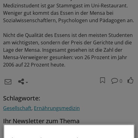
Medizinstudent ist gar Stammgast im Uni-Restaurant.
Weniger gut kommt das Essen in der Mensa bei
Sozialwissenschaftlern, Psychologen und Pädagogen an.
Nicht die Qualität des Essens ist den meisten Studenten
am wichtigsten, sondern der Preis der Gerichte und die
Lage der Mensa. Insgesamt gesehen ist die Zahl der
Mensa-Verweigerer gesunken: von 26 Prozent im Jahr
2006 auf 22 Prozent heute.
0
Schlagworte:
Gesellschaft
Ernährungsmedizin
Ihr Newsletter zum Thema
Menschen & Leben