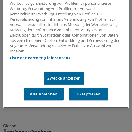
Werbeanzeigen. Erstellung von Profilen für personalisierte
Wenn sie den Arztkittel tragen, sind die Zwillinge Yachar
Werbung. Verwendung von Profilen zur Auswahl
und Yaman Shehabi kaum auseinanderzuhalten.
personalisierter Werbung. Erstellung von Profilen zur
Deshalb versorgen sie Patienten nur im Doppelpack.
Personalisierung von Inhalten. Verwendung von Profilen zur
Doch das ist längst nicht ihre einzige Herausforderung.
Auswahl personalisierter Inhalte. Messung der Werbeleistung.
Messung der Performance von Inhalten. Analyse von
08.08.2026
Zielgruppen durch Statistiken oder Kombinationen von Daten
aus verschiedenen Quellen. Entwicklung und Verbesserung der
Angebote. Verwendung reduzierter Daten zur Auswahl von
Inhalten.
Sicherheit der Arzneitherapie
Liste der Partner (Lieferanten)
Anpassung der Medikation bei Hitzewellen:
Praktische Tipps für Ärzte
Wann und wie genau sollte die Arzneitherapie während
Zwecke anzeigen
einer Hitzewelle angepasst werden? Die CALOR-Liste, die
von Medizinern entwickelt wurde, soll Praxisteams und
Alle ablehnen
Akzeptieren
Pflegekräften Orientierung bieten.
08.08.2026
Glosse