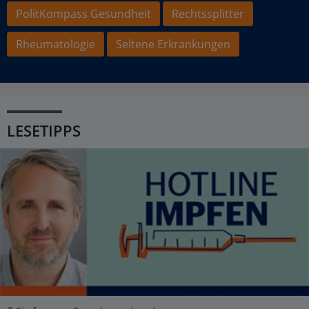
PolitKompass Gesundheit
Rechtssplitter
Rheumatologie
Seltene Erkrankungen
LESETIPPS