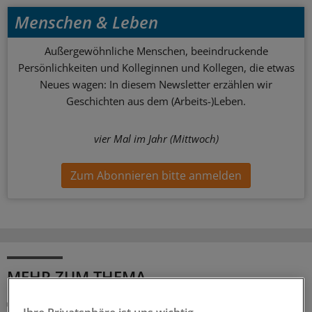
Menschen & Leben
Außergewöhnliche Menschen, beeindruckende
Persönlichkeiten und Kolleginnen und Kollegen, die etwas
Neues wagen: In diesem Newsletter erzählen wir
Geschichten aus dem (Arbeits-)Leben.
vier Mal im Jahr (Mittwoch)
Zum Abonnieren bitte anmelden
MEHR ZUM THEMA
Folgen der Klimakrise