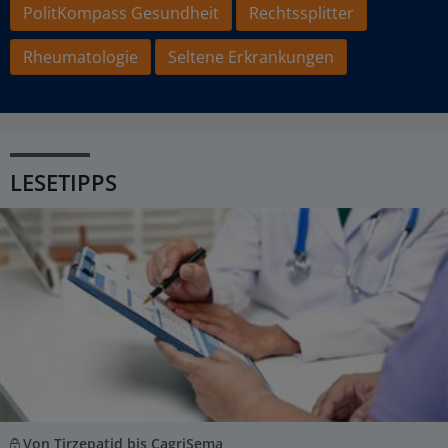
PolitKompass Gesundheit
Rechtssplitter
Rheumatologie
Seltene Erkrankungen
LESETIPPS
Von Tirzepatid bis CagriSema