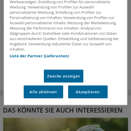
Werbeanzeigen. Erstellung von Profilen für personalisierte
06.08.2026
Werbung. Verwendung von Profilen zur Auswahl
personalisierter Werbung. Erstellung von Profilen zur
Personalisierung von Inhalten. Verwendung von Profilen zur
Auswahl personalisierter Inhalte. Messung der Werbeleistung.
Kolumne „Hörsaalgeflüster“
Messung der Performance von Inhalten. Analyse von
Wenn Schweigen Leben kostet
Zielgruppen durch Statistiken oder Kombinationen von Daten
aus verschiedenen Quellen. Entwicklung und Verbesserung der
In Deutschland stagniert die Zahl der Organspenden. An
Angebote. Verwendung reduzierter Daten zur Auswahl von
die Einführung einer Widerspruchsregelung traut sich
Inhalten.
der Bundestag bisher nicht heran. In den Augen der
Liste der Partner (Lieferanten)
bvmd führt daran kein Weg vorbei.
06.08.2026
Zwecke anzeigen
Alle ablehnen
Akzeptieren
DAS KÖNNTE SIE AUCH INTERESSIEREN