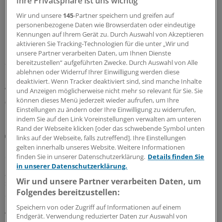
Ihre Privatsphäre ist uns wichtig
Besserer Schutz vor Hitzewellen:
Gesundheitsorganisationen veröffentlichen
Wir und unsere
145
-Partner speichern und greifen auf
Erklärung
personenbezogene Daten wie Browserdaten oder eindeutige
Kennungen auf Ihrem Gerät zu. Durch Auswahl von Akzeptieren
Mehr Umsetzung, bessere Prävention und Schutz für
aktivieren Sie Tracking-Technologien für die unter „Wir und
Risikogruppen – in einer Europa-Erklärung fordern über
unsere Partner verarbeiten Daten, um Ihnen Dienste
80 Gesundheitsorganisationen, dass aus
bereitzustellen“ aufgeführten Zwecke. Durch Auswahl von Alle
ablehnen oder Widerruf Ihrer Einwilligung werden diese
Hitzeschutzplänen endlich Handlungen folgen und
deaktiviert. Wenn Tracker deaktiviert sind, sind manche Inhalte
geben konkrete Tipps.
und Anzeigen möglicherweise nicht mehr so relevant für Sie. Sie
können dieses Menü jederzeit wieder aufrufen, um Ihre
06.08.2026
Einstellungen zu ändern oder Ihre Einwilligung zu widerrufen,
indem Sie auf den Link Voreinstellungen verwalten am unteren
Rand der Webseite klicken [oder das schwebende Symbol unten
Vergiftungen
links auf der Webseite, falls zutreffend]. Ihre Einstellungen
Blaualgen in Badeseen: Was für Ärzte rund um
gelten innerhalb unseres Website. Weitere Informationen
das Thema Cyanobakterien wichtig ist
finden Sie in unserer Datenschutzerklärung.
Details finden Sie
in unserer Datenschutzerklärung.
„Badeverbot wegen Blaualgen“ – diese Warnhinweise
Wir und unsere Partner verarbeiten Daten, um
sind an einigen deutschen Badeseen zu finden. Welche
Folgendes bereitzustellen:
Symptome weisen auf eine Vergiftung mit Cyanotoxinen
hin? Und wie gehen Ärzte beim Verdacht auf eine
Speichern von oder Zugriff auf Informationen auf einem
Vergiftung vor?
Endgerät. Verwendung reduzierter Daten zur Auswahl von