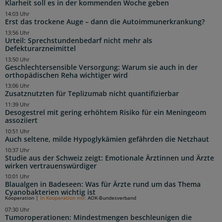
Klarheit soll es in der kommenden Woche geben
14:03 Uhr
Erst das trockene Auge – dann die Autoimmunerkrankung?
13:56 Uhr
Urteil: Sprechstundenbedarf nicht mehr als
Defekturarzneimittel
13:50 Uhr
Geschlechtersensible Versorgung: Warum sie auch in der
orthopädischen Reha wichtiger wird
13:06 Uhr
Zusatznutzten für Teplizumab nicht quantifizierbar
11:39 Uhr
Desogestrel mit gering erhöhtem Risiko für ein Meningeom
assoziiert
10:51 Uhr
Auch seltene, milde Hypoglykämien gefährden die Netzhaut
10:37 Uhr
Studie aus der Schweiz zeigt: Emotionale Ärztinnen und Ärzte
wirken vertrauenswürdiger
10:01 Uhr
Blaualgen in Badeseen: Was für Ärzte rund um das Thema
Cyanobakterien wichtig ist
Kooperation
|
In Kooperation mit:
AOK-Bundesverband
07:30 Uhr
Tumoroperationen: Mindestmengen beschleunigen die