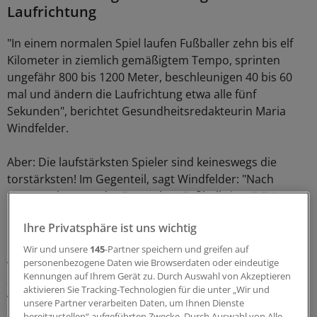
Laufrichtung
"In einem normalen Spiel laufen Fußballer zehn bis elf
Kilometer in ziemlich gemäßigtem Tempo, sprinten
ungefähr 800 bis 1200 Meter, beschleunigen 40 bis 60
mal und ändern die Laufrichtung etwa alle fünf
Sekunden", berichtet Gesundheitsredakteurin Maria
Windfelder.
Aber: Die laufstärksten Spieler sind keineswegs die
torstärksten! Im Gegenteil, sagt Windfelder: "Nach
Untersuchungen der Deutschen Fußball Liga (DFL)
liefern die Topläufer eher die Vorlagen."
Ihre Privatsphäre ist uns wichtig
Legt man einen Durchschnittswert von 1300
Wir und unsere
145
-Partner speichern und greifen auf
verbrauchten Kalorien pro Spiel zugrunde, müsste ein
personenbezogene Daten wie Browserdaten oder eindeutige
Kennungen auf Ihrem Gerät zu. Durch Auswahl von Akzeptieren
Spieler fast ein Kilo gekochter Nudeln essen, um die
aktivieren Sie Tracking-Technologien für die unter „Wir und
verbrannten Kalorien wieder aufzufüllen – das
unsere Partner verarbeiten Daten, um Ihnen Dienste
entspricht fünf vollen Tellern.
bereitzustellen“ aufgeführten Zwecke. Durch Auswahl von Alle