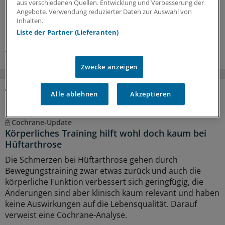
0
aus verschiedenen Quellen. Entwicklung und Verbesserung der
Angebote. Verwendung reduzierter Daten zur Auswahl von
Inhalten.
Schlagworte:
Liste der Partner (Lieferanten)
Sport
Ernährungsmedizin
Zwecke anzeigen
Alle ablehnen
Akzeptieren
MEHR ZUM THEMA
Cochrane-Update
Körperliches Training hilft wohl doch kaum bei
Hüftarthrose
Die Schmerzen bei Hüftarthrose gehen durch
Bewegungstraining zwar etwas zurück und auch die
körperliche Funktion verbessert sich geringfügig, die
Änderungen sind aber klinisch kaum relevant und haben
keine Auswirkungen auf die Lebensqualität. Darauf
verweist eine Cochrane-Analyse.