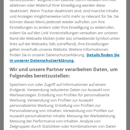
ablehnen oder Widerruf Ihrer Einwilligung werden diese
deaktiviert. Wenn Tracker deaktiviert sind, sind manche Inhalte
Kohlenhydrate konstant Aufrecht erhalten
und Anzeigen möglicherweise nicht mehr so relevant für Sie. Sie
können dieses Menü jederzeit wieder aufrufen, um Ihre
Um gut durchs Spiel zu kommen, füllen viele Spieler
Einstellungen zu ändern oder Ihre Einwilligung zu widerrufen,
schon während der Halbzeitpause die Energiereserven
indem Sie auf den Link Voreinstellungen verwalten am unteren
Rand der Webseite klicken [oder das schwebende Symbol unten
mit Snacks wieder auf: "Studien zeigen, dass Spieler
links auf der Webseite, falls zutreffend]. Ihre Einstellungen
Leistungseinbußen in der zweiten Halbzeit verzeichnen,
gelten innerhalb unseres Website. Weitere Informationen
wenn sie während eines Spiels nicht regelmäßig
finden Sie in unserer Datenschutzerklärung.
Details finden Sie
Kohlenhydrate
zu sich nehmen", so Windfelder.
in unserer Datenschutzerklärung.
Wir und unsere Partner verarbeiten Daten, um
Den Nutzen von Kohlenhydraten belege auch eine
Folgendes bereitzustellen:
Studie des schwedischen Wissenschaftlers Bengt Saltin,
Speichern von oder Zugriff auf Informationen auf einem
der zwei Mannschaften gegeneinander antreten ließ.
Endgerät. Verwendung reduzierter Daten zur Auswahl von
Werbeanzeigen. Erstellung von Profilen für personalisierte
Nur ein Team wurde zuvor mit Kohlenhydraten versorgt.
Werbung. Verwendung von Profilen zur Auswahl
Das Team mit Kohlenhydraten lief in der ersten Hälfte 20
personalisierter Werbung. Erstellung von Profilen zur
Prozent mehr, in der zweiten waren es sogar 50 Prozent.
Personalisierung von Inhalten. Verwendung von Profilen zur
Auswahl personalisierter Inhalte. Messung der Werbeleistung.
(aze/eb)
Messung der Performance von Inhalten. Analyse von
Zielgruppen durch Statistiken oder Kombinationen von Daten