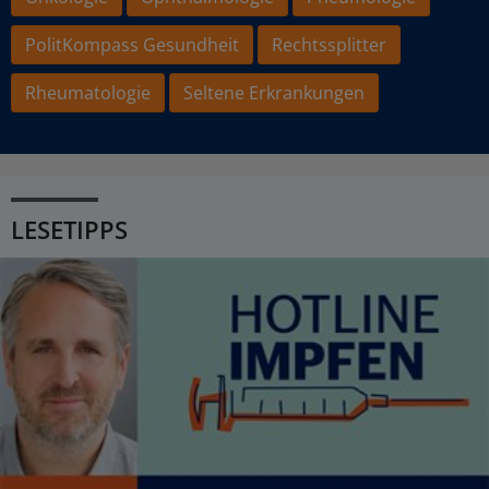
PolitKompass Gesundheit
Rechtssplitter
Rheumatologie
Seltene Erkrankungen
LESETIPPS