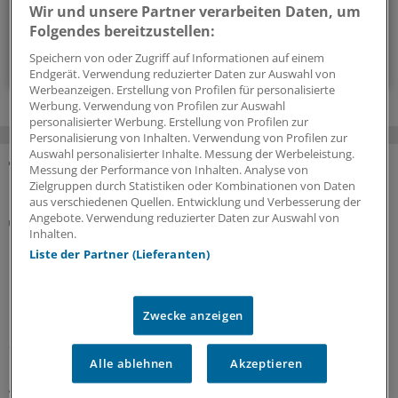
Wir und unsere Partner verarbeiten Daten, um
vier Mal im Jahr (Mittwoch)
Folgendes bereitzustellen:
Zum Abonnieren bitte anmelden
Speichern von oder Zugriff auf Informationen auf einem
Endgerät. Verwendung reduzierter Daten zur Auswahl von
Werbeanzeigen. Erstellung von Profilen für personalisierte
Werbung. Verwendung von Profilen zur Auswahl
personalisierter Werbung. Erstellung von Profilen zur
Personalisierung von Inhalten. Verwendung von Profilen zur
Auswahl personalisierter Inhalte. Messung der Werbeleistung.
Messung der Performance von Inhalten. Analyse von
MEHR ZUM THEMA
Zielgruppen durch Statistiken oder Kombinationen von Daten
aus verschiedenen Quellen. Entwicklung und Verbesserung der
Angebote. Verwendung reduzierter Daten zur Auswahl von
Folgen der Klimakrise
Inhalten.
Besserer Schutz vor Hitzewellen:
Liste der Partner (Lieferanten)
Gesundheitsorganisationen veröffentlichen
Erklärung
Mehr Umsetzung, bessere Prävention und Schutz für
Zwecke anzeigen
Risikogruppen – in einer Europa-Erklärung fordern über
80 Gesundheitsorganisationen, dass aus
Hitzeschutzplänen endlich Handlungen folgen und
Alle ablehnen
Akzeptieren
geben konkrete Tipps.