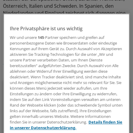
Österreich, Italien und Schweden. In Spanien, den
Niederlanden und Finnland zeichnet sich dagegen eine
Stabilisierung der Geburtenzahlen ab.
(eb)
Ihre Privatsphäre ist uns wichtig
0
Wir und unsere
145
-Partner speichern und greifen auf
personenbezogene Daten wie Browserdaten oder eindeutige
Kennungen auf Ihrem Gerät zu. Durch Auswahl von Akzeptieren
Schlagworte:
aktivieren Sie Tracking-Technologien für die unter „Wir und
unsere Partner verarbeiten Daten, um Ihnen Dienste
Gesellschaft
Gynäkologie
bereitzustellen“ aufgeführten Zwecke. Durch Auswahl von Alle
ablehnen oder Widerruf Ihrer Einwilligung werden diese
Ihr Newsletter zum Thema
deaktiviert. Wenn Tracker deaktiviert sind, sind manche Inhalte
und Anzeigen möglicherweise nicht mehr so relevant für Sie. Sie
Menschen & Leben
können dieses Menü jederzeit wieder aufrufen, um Ihre
Einstellungen zu ändern oder Ihre Einwilligung zu widerrufen,
Außergewöhnliche Menschen, beeindruckende
indem Sie auf den Link Voreinstellungen verwalten am unteren
Rand der Webseite klicken [oder das schwebende Symbol unten
Persönlichkeiten und Kolleginnen und Kollegen, die etwas
links auf der Webseite, falls zutreffend]. Ihre Einstellungen
Neues wagen: In diesem Newsletter erzählen wir
gelten innerhalb unseres Website. Weitere Informationen
Geschichten aus dem (Arbeits-)Leben.
finden Sie in unserer Datenschutzerklärung.
Details finden Sie
in unserer Datenschutzerklärung.