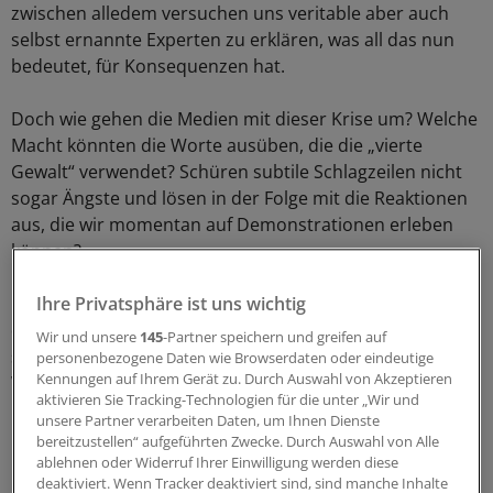
zwischen alledem versuchen uns veritable aber auch
selbst ernannte Experten zu erklären, was all das nun
bedeutet, für Konsequenzen hat.
Doch wie gehen die Medien mit dieser Krise um? Welche
Macht könnten die Worte ausüben, die die „vierte
Gewalt“ verwendet? Schüren subtile Schlagzeilen nicht
sogar Ängste und lösen in der Folge mit die Reaktionen
aus, die wir momentan auf Demonstrationen erleben
können?
Ein „CoronaUpdate“ mit umgekehrten Vorzeichen: Über
Ihre Privatsphäre ist uns wichtig
die Frage, welche Rolle der Journalismus spielt und
Wir und unsere
145
-Partner speichern und greifen auf
spielen sollte. Und ob Medien Teil einer großen
personenbezogene Daten wie Browserdaten oder eindeutige
Kennungen auf Ihrem Gerät zu. Durch Auswahl von Akzeptieren
Weltverschwörung sind.
aktivieren Sie Tracking-Technologien für die unter „Wir und
unsere Partner verarbeiten Daten, um Ihnen Dienste
0
bereitzustellen“ aufgeführten Zwecke. Durch Auswahl von Alle
ablehnen oder Widerruf Ihrer Einwilligung werden diese
deaktiviert. Wenn Tracker deaktiviert sind, sind manche Inhalte