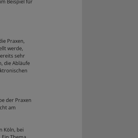
m Beispiel für
die Praxen,
llt werde,
ereits sehr
, die Abläufe
ektronischen
ebe der Praxen
icht am
n Köln, bei
. Ein Thema