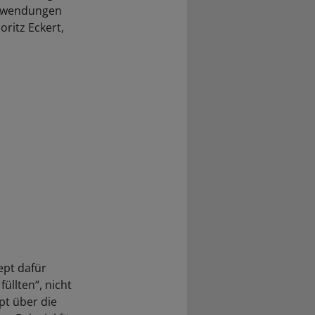
Anwendungen
oritz Eckert,
ept dafür
üllten“, nicht
pt über die