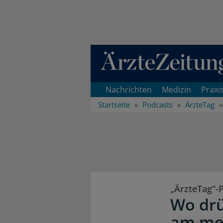
Direkt zum Inhaltsbereich
Nachrichten
Medizin
Praxi
Startseite
Podcasts
ÄrzteTag
„ÄrzteTag“-
Wo drü
am mei