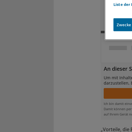
Liste der
Zwecke
An dieser S
Um mit Inhalt
darzustellen,
Ich bin damit ein
Damit können pers
auf Ihrem Gerät n
„Vorteile, die