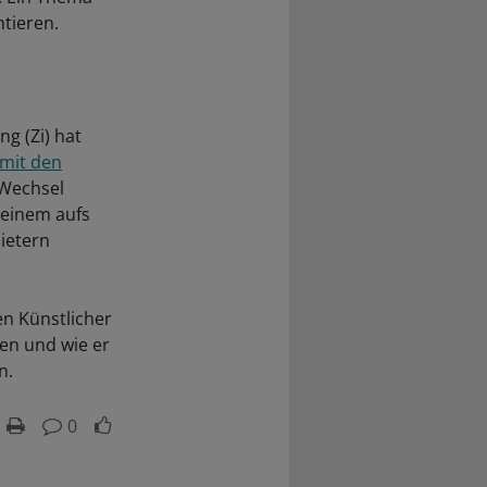
ntieren.
ng (Zi) hat
 mit den
 Wechsel
 einem aufs
ietern
en Künstlicher
nen und wie er
n.
0