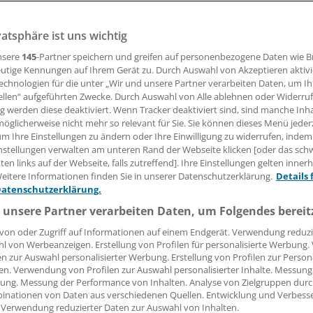
vatsphäre ist uns wichtig
ten ist
Moritz Eckert
aus Herzberg am Harz digitaler Vorrei
dcast erläutert er, was Kollegen tun können, um möglichst
nsere
145
-Partner speichern und greifen auf personenbezogene Daten wie 
Praxisverwaltungssystemen zu haben. Und worauf beim Sy
utige Kennungen auf Ihrem Gerät zu. Durch Auswahl von Akzeptieren aktivi
echnologien für die unter „Wir und unsere Partner verarbeiten Daten, um I
zu achten ist.
ellen“ aufgeführten Zwecke. Durch Auswahl von Alle ablehnen oder Widerruf
ng werden diese deaktiviert. Wenn Tracker deaktiviert sind, sind manche Inh
öglicherweise nicht mehr so relevant für Sie. Sie können dieses Menü jeder
um Ihre Einstellungen zu ändern oder Ihre Einwilligung zu widerrufen, indem
auke Gerlof
nstellungen verwalten am unteren Rand der Webseite klicken [oder das sc
en links auf der Webseite, falls zutreffend]. Ihre Einstellungen gelten inner
eitere Informationen finden Sie in unserer Datenschutzerklärung.
Details 
10.03.2026, 12:30 Uhr
Datenschutzerklärung.
 unsere Partner verarbeiten Daten, um Folgendes bereit
von oder Zugriff auf Informationen auf einem Endgerät. Verwendung reduzi
l von Werbeanzeigen. Erstellung von Profilen für personalisierte Werbung
en zur Auswahl personalisierter Werbung. Erstellung von Profilen zur Person
en. Verwendung von Profilen zur Auswahl personalisierter Inhalte. Messung
ung. Messung der Performance von Inhalten. Analyse von Zielgruppen durch
inationen von Daten aus verschiedenen Quellen. Entwicklung und Verbess
 Verwendung reduzierter Daten zur Auswahl von Inhalten.