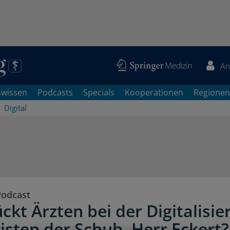
An
swissen
Podcasts
Specials
Kooperationen
Regionen
Digital
Podcast
ckt Ärzten bei der Digitalisie
sten der Schuh, Herr Eckert?