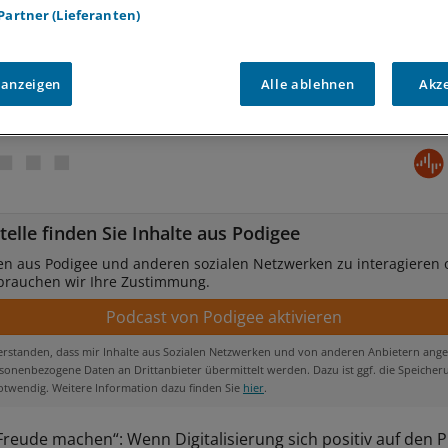
 Partner (Lieferanten)
 anzeigen
Alle ablehnen
Akz
telle finden Sie Inhalte aus Podigee
en aus Podigee und anderen sozialen Netzwerken zu interagieren 
 brauchen wir Ihre Zustimmung.
verstanden, dass mir Inhalte aus Sozialen Netzwerken und von anderen Anbietern ange
onenbezogene Daten an Drittanbieter übermittelt werden. Dazu ist ggf. die Speicher
otwendig. Weitere Information dazu finden Sie
hier
.
 Freude machen“: Wenn Digitalisierung sich positiv auf den P