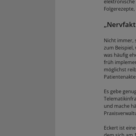
elektronische
Folgerezepte, 
„Nervfakt
Nicht immer, 
zum Beispiel,
was häufig ehe
früh implemen
möglichst reib
Patientenakte
Es gebe genug 
Telematikinfr
und mache häu
Praxisverwalt
Eckert ist ein
dem sich am 1