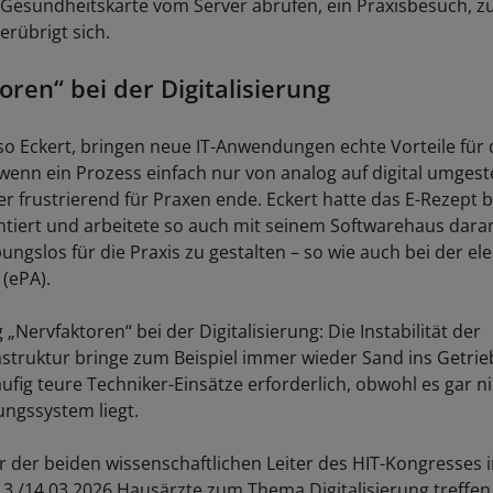
 Gesundheitskarte vom Server abrufen, ein Praxisbesuch, zu
erübrigt sich.
oren“ bei der Digitalisierung
so Eckert, bringen neue IT-Anwendungen echte Vorteile für 
 wenn ein Prozess einfach nur von analog auf digital umgeste
r frustrierend für Praxen ende. Eckert hatte das E-Rezept b
tiert und arbeitete so auch mit seinem Softwarehaus daran
ungslos für die Praxis zu gestalten – so wie auch bei der el
 (ePA).
„Nervfaktoren“ bei der Digitalisierung: Die Instabilität der
astruktur bringe zum Beispiel immer wieder Sand ins Getri
fig teure Techniker-Einsätze erforderlich, obwohl es gar n
ungssystem liegt.
er der beiden wissenschaftlichen Leiter des HIT-Kongresses i
3./14.03.2026 Hausärzte zum Thema Digitalisierung treffen