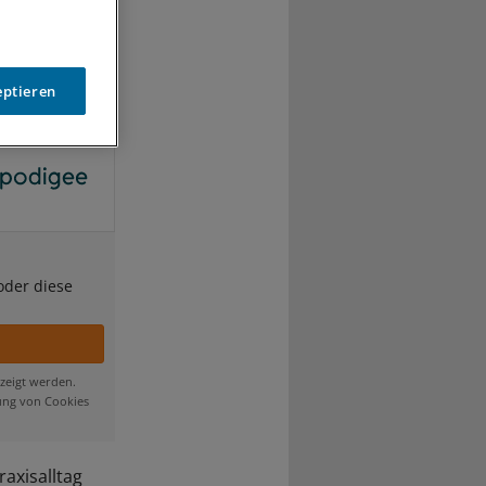
eptieren
oder diese
zeigt werden.
ung von Cookies
raxisalltag