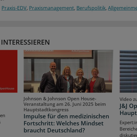
Praxis-EDV
Praxismanagement
Berufspolitik
Allgemeinme
 INTERESSIEREN
Johnson & Johnson Open House-
Video z
Veranstaltung am 26. Juni 2025 beim
J&J O
Hauptstadtkongress
Haupt
Impulse für den medizinischen
ten
s
Fortschritt: Welches Mindset
Expert:i
Bereich
braucht Deutschland?
diskutie