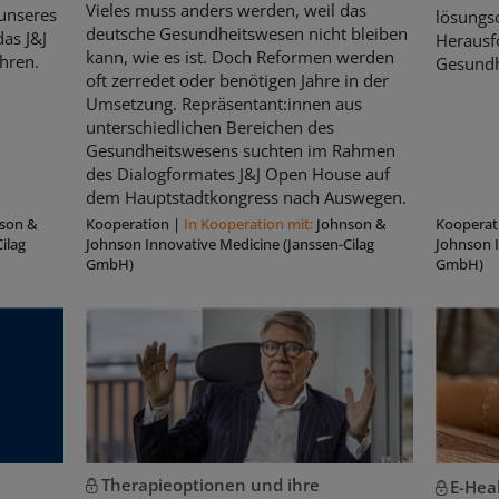
Vieles muss anders werden, weil das
unseres
lösungso
deutsche Gesundheitswesen nicht bleiben
as J&J
Herausf
kann, wie es ist. Doch Reformen werden
hren.
Gesundh
oft zerredet oder benötigen Jahre in der
Umsetzung. Repräsentant:innen aus
unterschiedlichen Bereichen des
Gesundheitswesens suchten im Rahmen
des Dialogformates J&J Open House auf
dem Hauptstadtkongress nach Auswegen.
son &
Kooperation
|
In Kooperation mit:
Johnson &
Kooperat
ilag
Johnson Innovative Medicine (Janssen-Cilag
Johnson I
GmbH)
GmbH)
Therapieoptionen und ihre
E-Hea