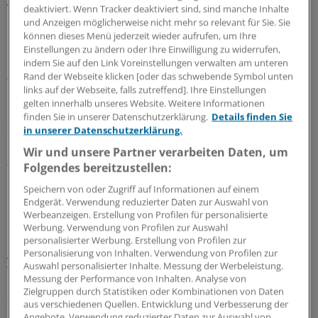
verweisen auf enorme gesundheitliche Risiken, die die
deaktiviert. Wenn Tracker deaktiviert sind, sind manche Inhalte
Infektion mit einem in vieler Hinsicht noch
und Anzeigen möglicherweise nicht mehr so relevant für Sie. Sie
können dieses Menü jederzeit wieder aufrufen, um Ihre
unerforschten Erreger wie SARS-CoV-2 haben könnte.
Einstellungen zu ändern oder Ihre Einwilligung zu widerrufen,
indem Sie auf den Link Voreinstellungen verwalten am unteren
„Angesichts der besonderen Umstände der Pandemie
Rand der Webseite klicken [oder das schwebende Symbol unten
befürworten unser Rahmenmodell und unsere Analyse,
links auf der Webseite, falls zutreffend]. Ihre Einstellungen
gelten innerhalb unseres Website. Weitere Informationen
eine Grundlage für SARS-CoV-2-Challenges zu legen“,
finden Sie in unserer Datenschutzerklärung.
Details finden Sie
schreibt ein Team um Erstautorin Seema Shah von der
in unserer Datenschutzerklärung.
Northwestern University in Chicago im Fachjournal
Wir und unsere Partner verarbeiten Daten, um
„Science“ (
DOI: 10.1126/science.abc1076
). Die Autoren
Folgendes bereitzustellen:
betonen aber auch, dass Risiken für Studienteilnehmer,
Speichern von oder Zugriff auf Informationen auf einem
Personal und Dritte minimiert werden müssten.
Endgerät. Verwendung reduzierter Daten zur Auswahl von
Werbeanzeigen. Erstellung von Profilen für personalisierte
Die Initiatoren von „
1Day Sooner“
verweisen auf ihrer
Werbung. Verwendung von Profilen zur Auswahl
personalisierter Werbung. Erstellung von Profilen zur
Homepage auf
„Human Challenge Trials“ in der
Personalisierung von Inhalten. Verwendung von Profilen zur
Vergangenheit.
So wurden etwa in den 1970er-Jahren
Auswahl personalisierter Inhalte. Messung der Werbeleistung.
Probanden in den USA gezielt mit Cholera infiziert, um
Messung der Performance von Inhalten. Analyse von
Zielgruppen durch Statistiken oder Kombinationen von Daten
die Wirksamkeit eines Impfstoff-Kandidaten zu
aus verschiedenen Quellen. Entwicklung und Verbesserung der
erproben. In verschiedenen Studien ließen sich
Angebote. Verwendung reduzierter Daten zur Auswahl von