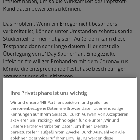
infiziert haben, um so die Wirksamkeit des Impfstoff-
Kandidaten bewerten zu können.
Das Problem: Wenn ein Erreger nicht besonders
verbreitet ist, können unter Umständen zehntausende
Studienteilnehmer nötig sein. Außerdem kann diese
Testphase dann sehr lange dauern. Hier setzt die
Überlegung von „1Day Sooner“ an: Eine gezielte
Infektion freiwilliger Probanden mit dem Coronavirus
könnte die entsprechende Testphase beschleunigen,
argumentieren die Initiatoren.
Ethische Bedenken
Ihre Privatsphäre ist uns wichtig
Wir und unsere
145
-Partner speichern und greifen auf
Doch derartige „Human Challenge Trials“ – so lautet der
personenbezogene Daten wie Browserdaten oder eindeutige
englischsprachige Fachbegriff – sind unter
Kennungen auf Ihrem Gerät zu. Durch Auswahl von Akzeptieren
Wissenschaftlern umstritten. Einige betonen den großen
aktivieren Sie Tracking-Technologien für die unter „Wir und
unsere Partner verarbeiten Daten, um Ihnen Dienste
Nutzen, den solche Studien für eine ganze Gesellschaft
bereitzustellen“ aufgeführten Zwecke. Durch Auswahl von Alle
haben könnten. Andere äußern ethische Bedenken und
ablehnen oder Widerruf Ihrer Einwilligung werden diese