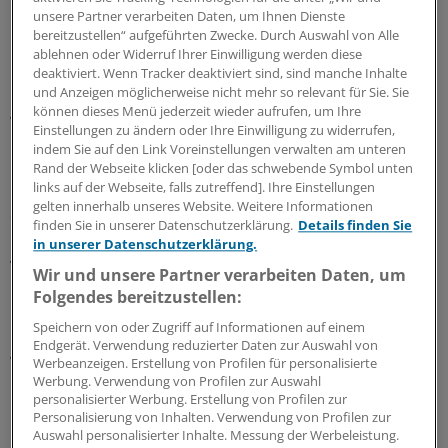
unsere Partner verarbeiten Daten, um Ihnen Dienste
"Damit profitieren Ärzte mit überdurchschnittlich alten
bereitzustellen“ aufgeführten Zwecke. Durch Auswahl von Alle
Patienten, indem ihnen ein höheres
ablehnen oder Widerruf Ihrer Einwilligung werden diese
Richtgrößenvolumen zusteht", sagte Wehry. Die
deaktiviert. Wenn Tracker deaktiviert sind, sind manche Inhalte
und Anzeigen möglicherweise nicht mehr so relevant für Sie. Sie
Richtgröße für Rentner, die 2015 bei 149,43 Euro lag,
können dieses Menü jederzeit wieder aufrufen, um Ihre
wird von einer Richtgröße für über 64-Jährige (150,76
Einstellungen zu ändern oder Ihre Einwilligung zu widerrufen,
Euro) abgelöst.
indem Sie auf den Link Voreinstellungen verwalten am unteren
Rand der Webseite klicken [oder das schwebende Symbol unten
links auf der Webseite, falls zutreffend]. Ihre Einstellungen
Inhaltliche Änderungen oder Umverteilungen zwischen
gelten innerhalb unseres Website. Weitere Informationen
den Arztgruppen sind mit der Neufestlegung der
finden Sie in unserer Datenschutzerklärung.
Details finden Sie
Richtgrößen nach Angaben des Ersatzkassenverbands
in unserer Datenschutzerklärung.
vdek nicht verbunden. Auch die Systematik der
Wir und unsere Partner verarbeiten Daten, um
Praxisbesonderheiten wird fortgeführt.
Folgendes bereitzustellen:
Speichern von oder Zugriff auf Informationen auf einem
Michael Domrös, Leiter der vdek-Landesvertretung,
Endgerät. Verwendung reduzierter Daten zur Auswahl von
wertete die Vereinbarung der Richtgrößen als Erfolg.
Werbeanzeigen. Erstellung von Profilen für personalisierte
Werbung. Verwendung von Profilen zur Auswahl
"Die Verordnungspraxis der Vertragsärzte wird nicht
personalisierter Werbung. Erstellung von Profilen zur
nur fairer, sondern auch genauer."
(ami)
Personalisierung von Inhalten. Verwendung von Profilen zur
Auswahl personalisierter Inhalte. Messung der Werbeleistung.