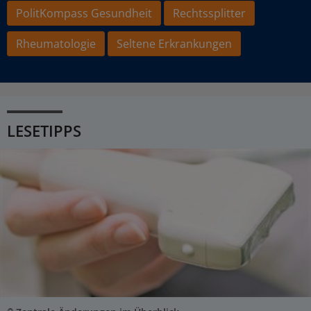
PolitKompass Gesundheit
Rechtssplitter
Rheumatologie
Seltene Erkrankungen
LESETIPPS