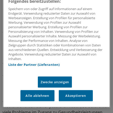
Folgendes bereitzustellen:
Unter den Demonstranten - allein in Athen sollen es in
Speichern von oder Zugriff auf Informationen auf einem
einer Woche mehr als 100.000 Menschen gewesen sein -
Endgerät. Verwendung reduzierter Daten zur Auswahl von
befanden sich auch zahlreiche Apotheker.
Werbeanzeigen. Erstellung von Profilen für personalisierte
Werbung. Verwendung von Profilen zur Auswahl
personalisierter Werbung. Erstellung von Profilen zur
Die Reformpläne der Regierung von Ministerpräsident
Personalisierung von Inhalten. Verwendung von Profilen zur
Tsipras sehen unter anderem Kürzungen von neuen
Auswahl personalisierter Inhalte. Messung der Werbeleistung.
Renten um 15 Prozent und erhebliche Einbußen bei
Messung der Performance von Inhalten. Analyse von
Zielgruppen durch Statistiken oder Kombinationen von Daten
Freischaffenden und Landwirten vor.
aus verschiedenen Quellen. Entwicklung und Verbesserung der
Angebote. Verwendung reduzierter Daten zur Auswahl von
Letztere wollen ihre wochenlangen Proteste nun
Inhalten.
verstärken: Zusätzlich zu den bestehenden rund 130
Liste der Partner (Lieferanten)
Blockaden wichtiger Verbindungsstraßen des Landes
wird auch das Schienennetz lahmgelegt, zudem wollen
die Landwirte das Athener Stadtzentrum von Freitag an
Zwecke anzeigen
mindestens zwei Tage blockieren.
Alle ablehnen
Akzeptieren
Auch wenn die Protestierenden Notfälle laut
Medienberichten bisher passieren ließen, so befürchten
viele Probleme im Zugang zu Gesundheitsleistungen.