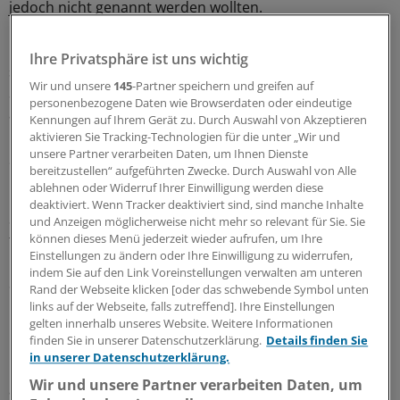
jedoch nicht genannt werden wollten.
"Ich gehe davon aus, dass die Ärzteschaft dreigeteilt ist",
Ihre Privatsphäre ist uns wichtig
sagte Rakintzis. "Ein Drittel der Ärzte verlangt aktiv
Wir und unsere
145
-Partner speichern und greifen auf
Schmiergeld, ein Drittel nimmt, was der Patient von sich
personenbezogene Daten wie Browserdaten oder eindeutige
aus gibt, und ein Drittel ist immun gegen Bestechung."
Kennungen auf Ihrem Gerät zu. Durch Auswahl von Akzeptieren
aktivieren Sie Tracking-Technologien für die unter „Wir und
unsere Partner verarbeiten Daten, um Ihnen Dienste
2741 Menschen befragt
bereitzustellen“ aufgeführten Zwecke. Durch Auswahl von Alle
ablehnen oder Widerruf Ihrer Einwilligung werden diese
Befragt wurden im Rahmen der Studie 2741 Menschen.
deaktiviert. Wenn Tracker deaktiviert sind, sind manche Inhalte
Sie gaben an, für mehr als die Hälfte des Geldes, das sie
und Anzeigen möglicherweise nicht mehr so relevant für Sie. Sie
können dieses Menü jederzeit wieder aufrufen, um Ihre
für die Behandlung zahlten, keine Quittung erhalten zu
Einstellungen zu ändern oder Ihre Einwilligung zu widerrufen,
haben. Die Höhe der Bestechungsgelder variiert der
indem Sie auf den Link Voreinstellungen verwalten am unteren
Studie zufolge von 200 Euro für kleine Eingriffe bis zu
Rand der Webseite klicken [oder das schwebende Symbol unten
5000 Euro bei großen Operationen.
links auf der Webseite, falls zutreffend]. Ihre Einstellungen
gelten innerhalb unseres Website. Weitere Informationen
finden Sie in unserer Datenschutzerklärung.
Details finden Sie
Dass im Gesundheits- und Sozialwesen Griechenlands
in unserer Datenschutzerklärung.
noch immer vieles im Argen liegt, zeigen auch die
Wir und unsere Partner verarbeiten Daten, um
anhaltenden Proteste gegen die geplante Rentenreform.