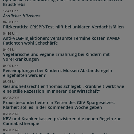
Brustkrebs
12:43 Uhr
Ärztlicher Hitzehass
04:30 Uhr
Pilzkeratitis: CRISPR-Test hilft bei unklaren Verdachtsfällen
04:16 Uhr
Anti-VEGF-Injektionen: Versäumte Termine kosten nAMD-
Patienten wohl Sehschärfe
04:04 Uhr
Vegetarische und vegane Ernährung bei Kindern mit
Vorerkrankungen
04:00 Uhr
Reiseimpfungen bei Kindern: Müssen Abstandsregeln
eingehalten werden?
03:05 Uhr
Gesundheitsrechtler Thomas Schlegel: „Krankheit wirkt wie
eine stille Rezession im Inneren der Wirtschaft“
06.08.2026
Praxisbesonderheiten in Zeiten des GKV-Spargesetzes:
Klarheit soll es in der kommenden Woche geben
06.08.2026
KBV und Krankenkassen präzisieren die neuen Regeln zur
Cannabistherapie
06.08.2026