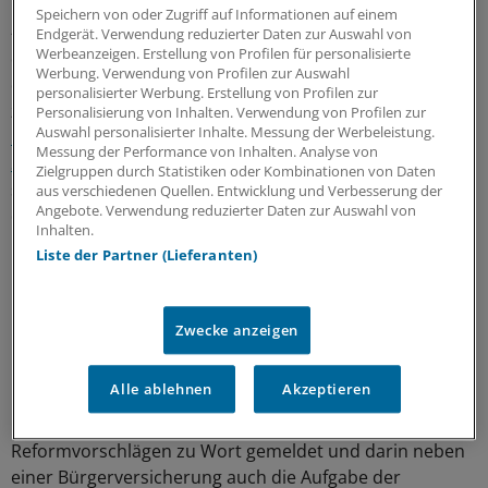
Diese Eigenschaft könnte künftig noch wichtiger werden
Speichern von oder Zugriff auf Informationen auf einem
– denn Vorstandschef Plassmann machte deutlich, dass
Endgerät. Verwendung reduzierter Daten zur Auswahl von
Werbeanzeigen. Erstellung von Profilen für personalisierte
der ärztlichen Selbstverwaltung auf politischer Ebene
Werbung. Verwendung von Profilen zur Auswahl
der Wind stärker denn je ins Gesicht bläst. Plassmann
personalisierter Werbung. Erstellung von Profilen zur
zeigte am Beispiel
des vergangene Woche vom
Personalisierung von Inhalten. Verwendung von Profilen zur
Auswahl personalisierter Inhalte. Messung der Werbeleistung.
Bundestag verabschiedeten
Messung der Performance von Inhalten. Analyse von
Selbstverwaltungsstärkungsgesetzes
, dass die CDU nach
Zielgruppen durch Statistiken oder Kombinationen von Daten
seiner Einschätzung "kein uneingeschränkter Verfechter
aus verschiedenen Quellen. Entwicklung und Verbesserung der
Angebote. Verwendung reduzierter Daten zur Auswahl von
des KV-Systems" mehr ist.
Inhalten.
Liste der Partner (Lieferanten)
Bei Hamburgs SPD-Gesundheitssenatorin Cornelia
Prüfer-Storcks gilt dies nach seiner Erfahrung ohnehin.
Ein Interview von Prüfer-Storcks wertete Plassmann als
Zwecke anzeigen
"Bewerbung" auf den Gesundheitsministerposten auf
Bundesebene im Fall einer rot-rot-grünen Regierung.
Alle ablehnen
Akzeptieren
Prüfer-Storcks hatte sich in dem Interview mit
Reformvorschlägen zu Wort gemeldet und darin neben
einer Bürgerversicherung auch die Aufgabe der