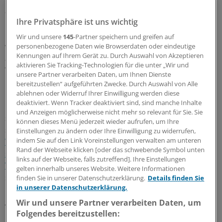
auf dem Spiel". Hofmeister, der sich selbst als
Ihre Privatsphäre ist uns wichtig
"überzeugten Selbstverwalter" bezeichnet, will daran
mitwirken, dass die Ärzte ihre eigene Selbstverwaltung
Wir und unsere
145
-Partner speichern und greifen auf
wieder stärken. "Die Probleme und Herausforderungen
personenbezogene Daten wie Browserdaten oder eindeutige
Kennungen auf Ihrem Gerät zu. Durch Auswahl von Akzeptieren
auf unseren eigenen Schultern zu lassen ist der bessere
aktivieren Sie Tracking-Technologien für die unter „Wir und
Weg", steht für ihn fest.
unsere Partner verarbeiten Daten, um Ihnen Dienste
bereitzustellen“ aufgeführten Zwecke. Durch Auswahl von Alle
Fest steht aber auch, dass der Hamburger Hausarzt im
ablehnen oder Widerruf Ihrer Einwilligung werden diese
deaktiviert. Wenn Tracker deaktiviert sind, sind manche Inhalte
Falle einer Wahl in den KBV-Vorstand in der Hansestadt
und Anzeigen möglicherweise nicht mehr so relevant für Sie. Sie
schmerzlich vermisst würde. Der aus Tübingen
können dieses Menü jederzeit wieder aufrufen, um Ihre
stammende Hofmeister
hatte sich 2014 nach seiner
Einstellungen zu ändern oder Ihre Einwilligung zu widerrufen,
indem Sie auf den Link Voreinstellungen verwalten am unteren
Wahl in den Vorstand schnell eingearbeitet und bildet
Rand der Webseite klicken [oder das schwebende Symbol unten
seitdem zusammen mit Jurist Walter Plassmann ein
links auf der Webseite, falls zutreffend]. Ihre Einstellungen
Vorstandsduo
, das innerärztlich auf breite Akzeptanz
gelten innerhalb unseres Website. Weitere Informationen
stößt. Hofmeister wirkt auch bei
finden Sie in unserer Datenschutzerklärung.
Details finden Sie
in unserer Datenschutzerklärung.
Meinungsverschiedenheiten integrierend und bleibt
gesprächsbereit.
Wir und unsere Partner verarbeiten Daten, um
Folgendes bereitzustellen: