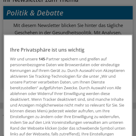
Politik & Debatte
Mit diesem Newsletter blicken Sie hinter das tägliche
Geschehen in der Gesundheitspolitik. Mit Analysen,
Hintergründen und einem Blick auf Themen, die die Agenda
bestimmen.
Ihre Privatsphäre ist uns wichtig
Wir und unsere
145
-Partner speichern und greifen auf
14-tägig, donnerstags
personenbezogene Daten wie Browserdaten oder eindeutige
Kennungen auf Ihrem Gerät zu. Durch Auswahl von Akzeptieren
aktivieren Sie Tracking-Technologien für die unter „Wir und
Zum Abonnieren bitte anmelden
unsere Partner verarbeiten Daten, um Ihnen Dienste
bereitzustellen“ aufgeführten Zwecke. Durch Auswahl von Alle
ablehnen oder Widerruf Ihrer Einwilligung werden diese
deaktiviert. Wenn Tracker deaktiviert sind, sind manche Inhalte
und Anzeigen möglicherweise nicht mehr so relevant für Sie. Sie
können dieses Menü jederzeit wieder aufrufen, um Ihre
Einstellungen zu ändern oder Ihre Einwilligung zu widerrufen,
MEHR ZUM THEMA
indem Sie auf den Link Voreinstellungen verwalten am unteren
Rand der Webseite klicken [oder das schwebende Symbol unten
links auf der Webseite, falls zutreffend]. Ihre Einstellungen
Notfallversorgung