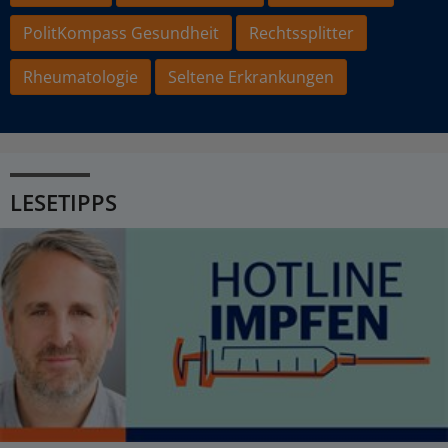
PolitKompass Gesundheit
Rechtssplitter
Rheumatologie
Seltene Erkrankungen
LESETIPPS