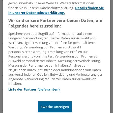
gelten innerhalb unseres Website. Weitere Informationen
Neuer Bereitschaftsdienst in Nordrhein ist ein
finden Sie in unserer Datenschutzerklärung.
Details finden Sie
Erfolgsmodell
in unserer Datenschutzerklärung.
In nur zwölf Stunden waren die 6.000 Fahrdienste
Wir und unsere Partner verarbeiten Daten, um
vergeben: Der neu strukturierte ärztliche
Folgendes bereitzustellen:
Bereitschaftsdienst in Nordrhein wird gut angenommen.
Speichern von oder Zugriff auf Informationen auf einem
Zuständig sind spezielle Kooperationsmediziner.
Endgerät. Verwendung reduzierter Daten zur Auswahl von
Werbeanzeigen. Erstellung von Profilen für personalisierte
07.08.2026
Werbung. Verwendung von Profilen zur Auswahl
personalisierter Werbung. Erstellung von Profilen zur
Personalisierung von Inhalten. Verwendung von Profilen zur
Sparpaket sorgt für Unsicherheit
Auswahl personalisierter Inhalte. Messung der Werbeleistung.
Praxisbesonderheiten in Zeiten des GKV-
Messung der Performance von Inhalten. Analyse von
Zielgruppen durch Statistiken oder Kombinationen von Daten
Spargesetzes: Klarheit soll es in der kommenden
aus verschiedenen Quellen. Entwicklung und Verbesserung der
Woche geben
Angebote. Verwendung reduzierter Daten zur Auswahl von
Inhalten.
Ein Passus des Beitragssatzstabilisierungsgesetz sorgt
Liste der Partner (Lieferanten)
für Unruhe unter Ärztinnen und Ärzten. Stehen die
Praxisbesonderheiten auf der Kippe? Oder eher doch
nicht? Kassenärzte und Krankenkassen verhandeln.
Zwecke anzeigen
06.08.2026