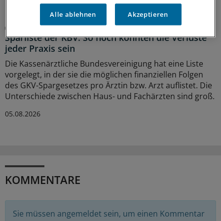
Alle ablehnen
Akzeptieren
GKV-Spargesetz
Sparliste der KBV: So hoch könnten die Verluste
jeder Praxis sein
Die Kassenärztliche Bundesvereinigung hat eine Liste
vorgelegt, in der sie die möglichen finanziellen Folgen
des GKV-Spargesetzes pro Ärztin bzw. Arzt auflistet. Die
Unterschiede zwischen Haus- und Fachärzten sind groß.
05.08.2026
KOMMENTARE
Sie müssen angemeldet sein, um einen Kommentar