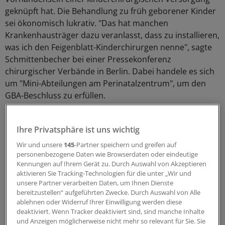
geknüpft hat. Die Behandlung zu früh geborener Kinder
sei ökonomisch lukrativ. "Das hat manchen
Krankenhausträger dazu veranlasst, dass zu installieren,
was ich den Feigenblatt-Kinderchirurgen nenne", sagte
Schmittenbecher bei einer Pressekonferenz
chirurgischer Verbände in Berlin. Dabei handele es sich
um "Mini-Abteilungen am Perinatalzentrum", um den
GBA-Beschluss zu erfüllen.
Ihre Privatsphäre ist uns wichtig
Wir und unsere
145
-Partner speichern und greifen auf
personenbezogene Daten wie Browserdaten oder eindeutige
Kennungen auf Ihrem Gerät zu. Durch Auswahl von Akzeptieren
aktivieren Sie Tracking-Technologien für die unter „Wir und
unsere Partner verarbeiten Daten, um Ihnen Dienste
bereitzustellen“ aufgeführten Zwecke. Durch Auswahl von Alle
ablehnen oder Widerruf Ihrer Einwilligung werden diese
deaktiviert. Wenn Tracker deaktiviert sind, sind manche Inhalte
und Anzeigen möglicherweise nicht mehr so relevant für Sie. Sie