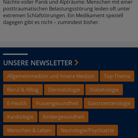
Nächte voller Panik und Alpträume: Menschen mit einer
posttraumatischen Belastungsstörung leiden oft unter
extremen Schlafstörungen. Ein Medikament speziell
dagegen gibt es nicht – zumindest bisher.
UNSERE NEWSLETTER
Allgemeinmedizin und Innere Medizin
Top-Thema
Beruf & Alltag
Dermatologie
Diabetologie
E-Health
Frauengesundheit
Gastroenterologie
Kardiologie
Kindergesundheit
Menschen & Leben
Neurologie/Psychiatrie