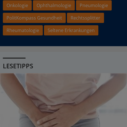
Onkologie
Ophthalmologie
Pneumologie
PolitKompass Gesundheit
Rechtssplitter
Rheumatologie
Seltene Erkrankungen
LESETIPPS