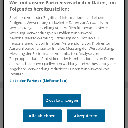
Wir und unsere Partner verarbeiten Daten, um
Folgendes bereitzustellen:
Mit diesem Newsletter blicken Sie hinter das tägliche
Geschehen in der Gesundheitspolitik. Mit Analysen,
Speichern von oder Zugriff auf Informationen auf einem
Endgerät. Verwendung reduzierter Daten zur Auswahl von
Hintergründen und einem Blick auf Themen, die die Agenda
Werbeanzeigen. Erstellung von Profilen für personalisierte
bestimmen.
Werbung. Verwendung von Profilen zur Auswahl
personalisierter Werbung. Erstellung von Profilen zur
Personalisierung von Inhalten. Verwendung von Profilen zur
14-tägig, donnerstags
Auswahl personalisierter Inhalte. Messung der Werbeleistung.
Messung der Performance von Inhalten. Analyse von
Zielgruppen durch Statistiken oder Kombinationen von Daten
Zum Abonnieren bitte anmelden
aus verschiedenen Quellen. Entwicklung und Verbesserung der
Angebote. Verwendung reduzierter Daten zur Auswahl von
Inhalten.
Liste der Partner (Lieferanten)
MEHR ZUM THEMA
Zwecke anzeigen
Präventionsoffensive
Alle ablehnen
Akzeptieren
Gesundheitsrechtler Thomas Schlegel: „Krankheit
wirkt wie eine stille Rezession im Inneren der