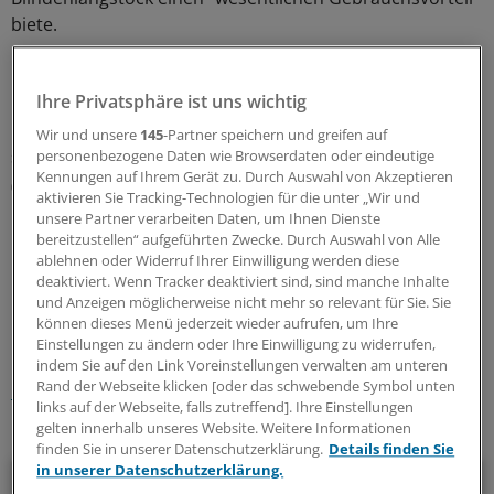
biete.
Dies sei hier der Fall. Denn der Stock warne nicht vor
Ihre Privatsphäre ist uns wichtig
Hindernissen oberhalb seines Radius' und lasse
Hindernisse nur erkennen, wenn man unmittelbar davor
Wir und unsere
145
-Partner speichern und greifen auf
steht. Ein Blindenführhund habe hier deutliche Vorteile.
personenbezogene Daten wie Browserdaten oder eindeutige
Kennungen auf Ihrem Gerät zu. Durch Auswahl von Akzeptieren
(fl/mwo)
aktivieren Sie Tracking-Technologien für die unter „Wir und
unsere Partner verarbeiten Daten, um Ihnen Dienste
Urteil vom 02.10.2013, Az.:
L 5 KR 99/13
bereitzustellen“ aufgeführten Zwecke. Durch Auswahl von Alle
ablehnen oder Widerruf Ihrer Einwilligung werden diese
deaktiviert. Wenn Tracker deaktiviert sind, sind manche Inhalte
0
und Anzeigen möglicherweise nicht mehr so relevant für Sie. Sie
können dieses Menü jederzeit wieder aufrufen, um Ihre
Einstellungen zu ändern oder Ihre Einwilligung zu widerrufen,
Schlagworte:
indem Sie auf den Link Voreinstellungen verwalten am unteren
Rand der Webseite klicken [oder das schwebende Symbol unten
Krankenkassen
Recht
Augenkrankheiten
links auf der Webseite, falls zutreffend]. Ihre Einstellungen
gelten innerhalb unseres Website. Weitere Informationen
Ihr Newsletter zum Thema
finden Sie in unserer Datenschutzerklärung.
Details finden Sie
in unserer Datenschutzerklärung.
Politik & Debatte