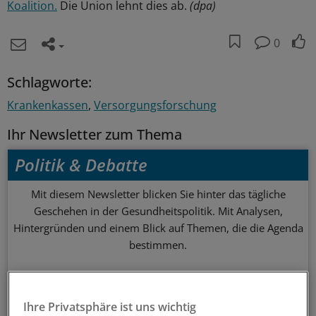
Koalition.
Die Union lehnt dies ab.
(dpa)
0
Schlagworte:
Krankenkassen
Versorgungsforschung
Ihr Newsletter zum Thema
Politik & Debatte
Mit diesem Newsletter blicken Sie hinter das tägliche
Geschehen in der Gesundheitspolitik. Mit Analysen,
Hintergründen und einem Blick auf Themen, die die Agenda
bestimmen.
14-tägig, donnerstags
Ihre Privatsphäre ist uns wichtig