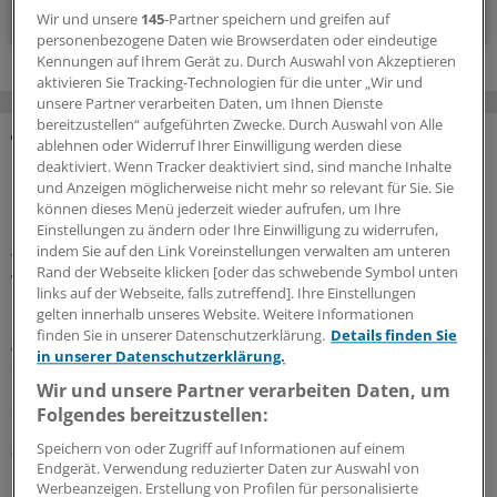
Zum Abonnieren bitte anmelden
Wir und unsere
145
-Partner speichern und greifen auf
personenbezogene Daten wie Browserdaten oder eindeutige
Kennungen auf Ihrem Gerät zu. Durch Auswahl von Akzeptieren
aktivieren Sie Tracking-Technologien für die unter „Wir und
unsere Partner verarbeiten Daten, um Ihnen Dienste
bereitzustellen“ aufgeführten Zwecke. Durch Auswahl von Alle
ablehnen oder Widerruf Ihrer Einwilligung werden diese
MEHR ZUM THEMA
deaktiviert. Wenn Tracker deaktiviert sind, sind manche Inhalte
und Anzeigen möglicherweise nicht mehr so relevant für Sie. Sie
Präventionsoffensive
können dieses Menü jederzeit wieder aufrufen, um Ihre
Gesundheitsrechtler Thomas Schlegel: „Krankheit
Einstellungen zu ändern oder Ihre Einwilligung zu widerrufen,
indem Sie auf den Link Voreinstellungen verwalten am unteren
wirkt wie eine stille Rezession im Inneren der
Rand der Webseite klicken [oder das schwebende Symbol unten
Wirtschaft“
links auf der Webseite, falls zutreffend]. Ihre Einstellungen
Die Koalition will die Prävention als
gelten innerhalb unseres Website. Weitere Informationen
finden Sie in unserer Datenschutzerklärung.
Details finden Sie
gesamtgesellschaftliche Aufgabe stärken. Richtig so, sagt
in unserer Datenschutzerklärung.
der Gesundheitsrechtler Professor Thomas Schlegel im
Interview mit der Ärzte Zeitung. Das Thema habe aber
Wir und unsere Partner verarbeiten Daten, um
eine viel größere Dimension als viele meinten.
Folgendes bereitzustellen:
Speichern von oder Zugriff auf Informationen auf einem
07.08.2026
Endgerät. Verwendung reduzierter Daten zur Auswahl von
Werbeanzeigen. Erstellung von Profilen für personalisierte