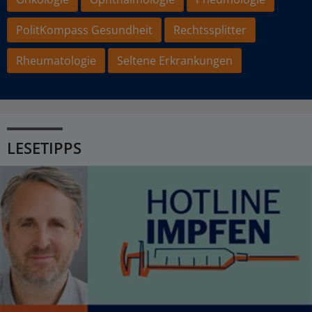
PolitKompass Gesundheit
Rechtssplitter
Rheumatologie
Seltene Erkrankungen
LESETIPPS