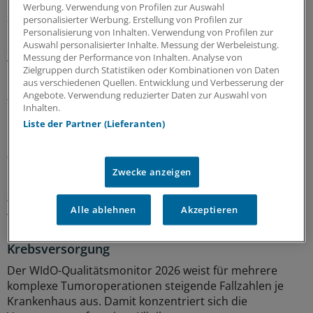
Werbung. Verwendung von Profilen zur Auswahl
Sparpaket sorgt für Unsicherheit
personalisierter Werbung. Erstellung von Profilen zur
Praxisbesonderheiten in Zeiten des GKV-
Personalisierung von Inhalten. Verwendung von Profilen zur
Auswahl personalisierter Inhalte. Messung der Werbeleistung.
Spargesetzes: Klarheit soll es in der kommenden
Messung der Performance von Inhalten. Analyse von
Woche geben
Zielgruppen durch Statistiken oder Kombinationen von Daten
aus verschiedenen Quellen. Entwicklung und Verbesserung der
Ein Passus des Beitragssatzstabilisierungsgesetz sorgt
Angebote. Verwendung reduzierter Daten zur Auswahl von
für Unruhe unter Ärztinnen und Ärzten. Stehen die
Inhalten.
Praxisbesonderheiten auf der Kippe? Oder eher doch
Liste der Partner (Lieferanten)
nicht? Kassenärzte und Krankenkassen verhandeln.
06.08.2026
Zwecke anzeigen
WIdO-Qualitätsmonitor 2026
Alle ablehnen
Akzeptieren
Tumoroperationen: Mindestmengen
beschleunigen die Zentralisierung der
Krebsversorgung
Der WIdO-Qualitätsmonitor 2026 weist für mehrere
komplexe Tumoroperationen steigende Fallzahlen je
Krankenhaus aus. Damit konzentriert sich die