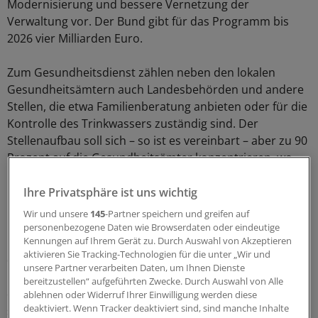
Modernisierung und bessere Vernetzung der
Verwaltung vor. Der Bund gibt für das Programm bis
2026 vier Milliarden Euro.
Zum Gesundheitsdienst zählen neben den lokalen
Gesundheitsämtern auch Landesbehörden und andere
Stellen, die etwa Familienberatung anbieten oder für die
Kontrolle des Trinkwassers zuständig sind. Der
Stellenaufbau soll sich – so ist es vereinbart – aber zu 90
Prozent auf die Gesundheitsämter konzentrieren, wo
nach früheren Angaben des Verbands der Ärztinnen
und Ärzte des öffentlichen Gesundheitsdienstes etwa
Ihre Privatsphäre ist uns wichtig
17 000 Menschen beschäftigt sind.
Wir und unsere
145
-Partner speichern und greifen auf
personenbezogene Daten wie Browserdaten oder eindeutige
Kennungen auf Ihrem Gerät zu. Durch Auswahl von Akzeptieren
In einem ersten Schritt sollten die Länder gerechnet ab
aktivieren Sie Tracking-Technologien für die unter „Wir und
dem 1. Februar 2020 bis zum 31. Dezember 2021
unsere Partner verarbeiten Daten, um Ihnen Dienste
mindestens 1500 neue, unbefristete Vollzeitstellen im
bereitzustellen“ aufgeführten Zwecke. Durch Auswahl von Alle
öffentlichen Gesundheitsdienst schaffen. Bis Ende 2022
ablehnen oder Widerruf Ihrer Einwilligung werden diese
deaktiviert. Wenn Tracker deaktiviert sind, sind manche Inhalte
sollen noch einmal 3500 Stellen dazukommen.