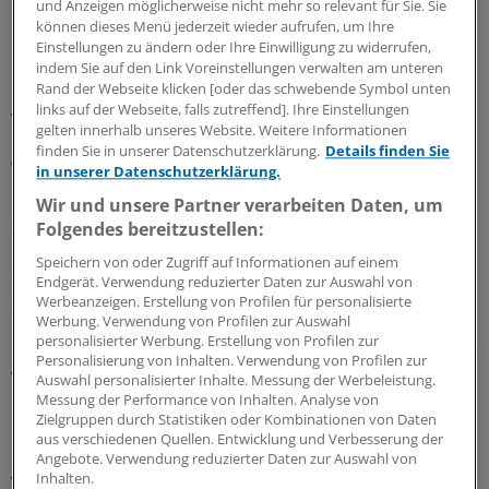
und Anzeigen möglicherweise nicht mehr so relevant für Sie. Sie
können dieses Menü jederzeit wieder aufrufen, um Ihre
Mehr Stellen als vorgegeben
Einstellungen zu ändern oder Ihre Einwilligung zu widerrufen,
indem Sie auf den Link Voreinstellungen verwalten am unteren
Mehrere Bundesländer gaben nun an, schneller
Rand der Webseite klicken [oder das schwebende Symbol unten
links auf der Webseite, falls zutreffend]. Ihre Einstellungen
vorangekommen zu sein, als vorgegeben. Im
gelten innerhalb unseres Website. Weitere Informationen
bevölkerungsreichsten Bundesland Nordrhein-
finden Sie in unserer Datenschutzerklärung.
Details finden Sie
Westfalen lag die Zielvorgabe laut
in unserer Datenschutzerklärung.
Gesundheitsministerium bis Ende 2021 bei 323 neuen
Wir und unsere Partner verarbeiten Daten, um
Stellen, 469 entstanden. Das Gesundheitsministerium in
Folgendes bereitzustellen:
Baden-Württemberg berichtet, die Vorgaben für die
Speichern von oder Zugriff auf Informationen auf einem
erste Tranche des Paktes seien „übererfüllt“ worden.
Endgerät. Verwendung reduzierter Daten zur Auswahl von
Statt 200 wurden demnach 264 Stellen geschaffen.
Werbeanzeigen. Erstellung von Profilen für personalisierte
Werbung. Verwendung von Profilen zur Auswahl
personalisierter Werbung. Erstellung von Profilen zur
In Bayern sollten es bis Jahresende mindestens 237 neue
Personalisierung von Inhalten. Verwendung von Profilen zur
Vollzeitstellen sein, erläuterte Gesundheitsminister
Auswahl personalisierter Inhalte. Messung der Werbeleistung.
Messung der Performance von Inhalten. Analyse von
Klaus Holetschek (CSU) vor wenigen Tagen. „Tatsächlich
Zielgruppen durch Statistiken oder Kombinationen von Daten
konnten bis zum Jahresende in der bayerischen
aus verschiedenen Quellen. Entwicklung und Verbesserung der
Gesundheitsverwaltung 403 neue und unbefristete
Angebote. Verwendung reduzierter Daten zur Auswahl von
Inhalten.
Vollzeitstellen geschaffen und besetzt werden, davon