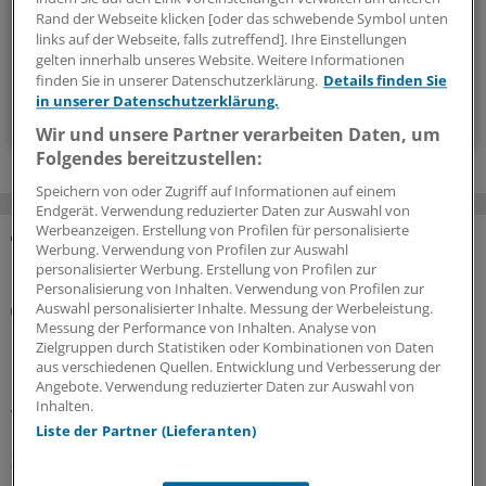
Rand der Webseite klicken [oder das schwebende Symbol unten
links auf der Webseite, falls zutreffend]. Ihre Einstellungen
14-tägig, donnerstags
gelten innerhalb unseres Website. Weitere Informationen
finden Sie in unserer Datenschutzerklärung.
Details finden Sie
in unserer Datenschutzerklärung.
Zum Abonnieren bitte anmelden
Wir und unsere Partner verarbeiten Daten, um
Folgendes bereitzustellen:
Speichern von oder Zugriff auf Informationen auf einem
Endgerät. Verwendung reduzierter Daten zur Auswahl von
Werbeanzeigen. Erstellung von Profilen für personalisierte
Werbung. Verwendung von Profilen zur Auswahl
MEHR ZUM THEMA
personalisierter Werbung. Erstellung von Profilen zur
Personalisierung von Inhalten. Verwendung von Profilen zur
Notfallversorgung
Auswahl personalisierter Inhalte. Messung der Werbeleistung.
Neuer Bereitschaftsdienst in Nordrhein ist ein
Messung der Performance von Inhalten. Analyse von
Zielgruppen durch Statistiken oder Kombinationen von Daten
Erfolgsmodell
aus verschiedenen Quellen. Entwicklung und Verbesserung der
In nur zwölf Stunden waren die 6.000 Fahrdienste
Angebote. Verwendung reduzierter Daten zur Auswahl von
Inhalten.
vergeben: Der neu strukturierte ärztliche
Liste der Partner (Lieferanten)
Bereitschaftsdienst in Nordrhein wird gut angenommen.
Zuständig sind spezielle Kooperationsmediziner.