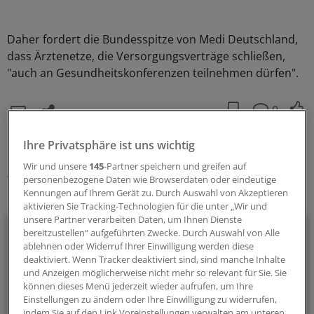
Daher fordert die Bundesspitze von Medi Deutschland,
dass Ärztenetze, die Versorgungsverträge schließen,
"auch an Gesundheitskonferenzen teilnehmen dürfen".
0
Ihre Privatsphäre ist uns wichtig
Schlagworte:
Wir und unsere
145
-Partner speichern und greifen auf
Berufspolitik
personenbezogene Daten wie Browserdaten oder eindeutige
Kennungen auf Ihrem Gerät zu. Durch Auswahl von Akzeptieren
Ihr Newsletter zum Thema
aktivieren Sie Tracking-Technologien für die unter „Wir und
unsere Partner verarbeiten Daten, um Ihnen Dienste
Politik & Debatte
bereitzustellen“ aufgeführten Zwecke. Durch Auswahl von Alle
ablehnen oder Widerruf Ihrer Einwilligung werden diese
Mit diesem Newsletter blicken Sie hinter das tägliche
deaktiviert. Wenn Tracker deaktiviert sind, sind manche Inhalte
und Anzeigen möglicherweise nicht mehr so relevant für Sie. Sie
Geschehen in der Gesundheitspolitik. Mit Analysen,
können dieses Menü jederzeit wieder aufrufen, um Ihre
Hintergründen und einem Blick auf Themen, die die Agenda
Einstellungen zu ändern oder Ihre Einwilligung zu widerrufen,
bestimmen.
indem Sie auf den Link Voreinstellungen verwalten am unteren