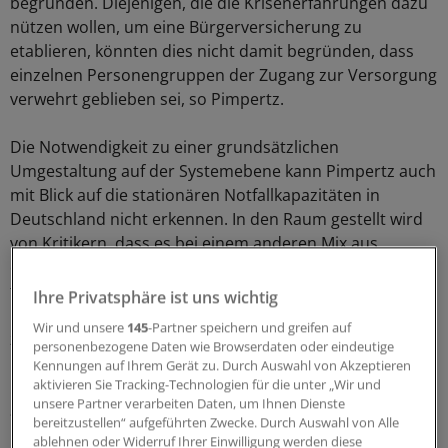
begründen. Diejenigen, die die Krisenerfahrungen dazu
nützen wollen, um eine Bürgerversicherung zu
etablieren, könnten dies nicht damit begründen, dass
einzelnen Personengruppen der Zugang zur Versorgung
verwehrt geblieben sei, so Pimpertz.
Die Notwendigkeit zu einer grundsätzlichen
Umgestaltung auf der Systemebene kann Pimpertz auch
mit Blick auf die stationären Notfallkapazitäten in
Deutschland nicht erkennen. In den Raum gestellt wird
von Kritikern, dass es bei einem anderen Mix aus
öffentlicher (48 Prozent Marktanteil) und
freigemeinnütziger oder privater Trägerschaft (52
Ihre Privatsphäre ist uns wichtig
Prozent) möglicherweise besser gelungen wäre, zeitnah
Wir und unsere
145
-Partner speichern und greifen auf
zusätzliche Intensivbetten-Kapazitäten bereitzustellen.
personenbezogene Daten wie Browserdaten oder eindeutige
Kennungen auf Ihrem Gerät zu. Durch Auswahl von Akzeptieren
Stationäre Versorgung auf vielen Schultern
aktivieren Sie Tracking-Technologien für die unter „Wir und
unsere Partner verarbeiten Daten, um Ihnen Dienste
– ein Vorteil
bereitzustellen“ aufgeführten Zwecke. Durch Auswahl von Alle
ablehnen oder Widerruf Ihrer Einwilligung werden diese