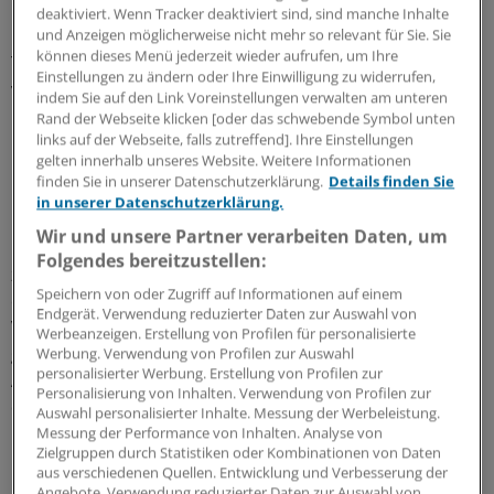
Das sieht Pimpertz anders: Dass sich die hohe
deaktiviert. Wenn Tracker deaktiviert sind, sind manche Inhalte
Bettendichte – auch von Intensivbetten – auf eine nach
und Anzeigen möglicherweise nicht mehr so relevant für Sie. Sie
können dieses Menü jederzeit wieder aufrufen, um Ihre
Trägerschaft differenzierte Krankenhauslandschaft
Einstellungen zu ändern oder Ihre Einwilligung zu widerrufen,
verteilt, habe sich möglicherweise günstig in der
indem Sie auf den Link Voreinstellungen verwalten am unteren
Pandemie ausgewirkt. Für eine höhere
Rand der Webseite klicken [oder das schwebende Symbol unten
Leistungsfähigkeit öffentlicher Träger, die als
links auf der Webseite, falls zutreffend]. Ihre Einstellungen
gelten innerhalb unseres Website. Weitere Informationen
Begründung für eine stärkere staatliche Steuerung
finden Sie in unserer Datenschutzerklärung.
Details finden Sie
herangezogen werden könnte, sieht er keine Belege.
in unserer Datenschutzerklärung.
Wir und unsere Partner verarbeiten Daten, um
Denn das Vorhalten von Notfallkapazitäten benötige
Folgendes bereitzustellen:
zwingend weder eine öffentliche Bereitstellung noch
Speichern von oder Zugriff auf Informationen auf einem
eine Steuerfinanzierung. Angesichts der
Endgerät. Verwendung reduzierter Daten zur Auswahl von
Versicherungspflicht in Deutschland ließen sich politisch
Werbeanzeigen. Erstellung von Profilen für personalisierte
gewünschte Versorgungskapazitäten auch durch private
Werbung. Verwendung von Profilen zur Auswahl
personalisierter Werbung. Erstellung von Profilen zur
Akteure bereitstellen – entscheidend sei allein, ob die
Personalisierung von Inhalten. Verwendung von Profilen zur
dafür nötigen Ressourcen im Gesundheitssystem auch
Auswahl personalisierter Inhalte. Messung der Werbeleistung.
refinanziert werden.
Messung der Performance von Inhalten. Analyse von
Zielgruppen durch Statistiken oder Kombinationen von Daten
aus verschiedenen Quellen. Entwicklung und Verbesserung der
In der Konsequenz verbiete es sich, einfache
Angebote. Verwendung reduzierter Daten zur Auswahl von