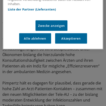
Rückschlüsse zu ziehen von der Art der Trägerschaft auf
Inhalten.
die Leistungsfähigkeit der stationären Versorgung.
Liste der Partner (Lieferanten)
Ambulante Medizin als Bollwerk in der
Zwecke anzeigen
Pandemie
Auch mit Blick auf die ambulante Versorgung warnt der
Alle ablehnen
Akzeptieren
Gesundheitsökonom vor vorschnellen
Schlussfolgerungen. So wird beispielsweise unter
Ökonomen bislang die hierzulande hohe
Konsultationshäufigkeit zwischen Ärzten und ihren
Patienten als ein Indiz für mögliche „Effizienzreserven“
in der ambulanten Medizin angesehen.
Pimpertz hält es dagegen für plausibel, dass gerade die
hohe Zahl an Arzt-Patienten-Kontakten – zusammen mit
den neuen Möglichkeiten der Tele-AU – zu der bislang
moderaten Entwicklung der Infektionszahlen und
Todesfälle beigetragen haben kann.