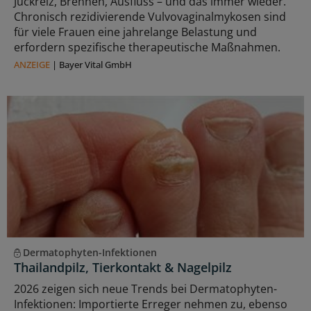
Juckreiz, Brennen, Ausfluss – und das immer wieder.
Chronisch rezidivierende Vulvovaginalmykosen sind
für viele Frauen eine jahrelange Belastung und
erfordern spezifische therapeutische Maßnahmen.
ANZEIGE
|
Bayer Vital GmbH
Dermatophyten-Infektionen
Thailandpilz, Tierkontakt & Nagelpilz
2026 zeigen sich neue Trends bei Dermatophyten-
Infektionen: Importierte Erreger nehmen zu, ebenso