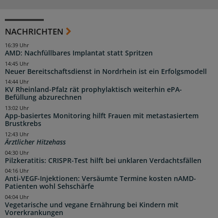
NACHRICHTEN
16:39 Uhr
AMD: Nachfüllbares Implantat statt Spritzen
14:45 Uhr
Neuer Bereitschaftsdienst in Nordrhein ist ein Erfolgsmodell
14:44 Uhr
KV Rheinland-Pfalz rät prophylaktisch weiterhin ePA-
Befüllung abzurechnen
13:02 Uhr
App-basiertes Monitoring hilft Frauen mit metastasiertem
Brustkrebs
12:43 Uhr
Ärztlicher Hitzehass
04:30 Uhr
Pilzkeratitis: CRISPR-Test hilft bei unklaren Verdachtsfällen
04:16 Uhr
Anti-VEGF-Injektionen: Versäumte Termine kosten nAMD-
Patienten wohl Sehschärfe
04:04 Uhr
Vegetarische und vegane Ernährung bei Kindern mit
Vorerkrankungen