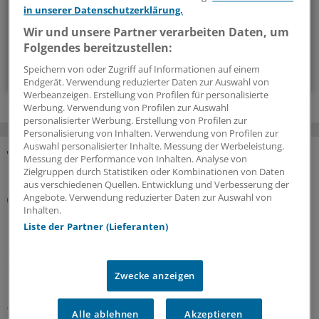
in unserer Datenschutzerklärung.
14-tägig, donnerstags
Wir und unsere Partner verarbeiten Daten, um
Folgendes bereitzustellen:
Zum Abonnieren bitte anmelden
Speichern von oder Zugriff auf Informationen auf einem
Endgerät. Verwendung reduzierter Daten zur Auswahl von
Werbeanzeigen. Erstellung von Profilen für personalisierte
Werbung. Verwendung von Profilen zur Auswahl
personalisierter Werbung. Erstellung von Profilen zur
Personalisierung von Inhalten. Verwendung von Profilen zur
Auswahl personalisierter Inhalte. Messung der Werbeleistung.
Messung der Performance von Inhalten. Analyse von
MEHR ZUM THEMA
Zielgruppen durch Statistiken oder Kombinationen von Daten
aus verschiedenen Quellen. Entwicklung und Verbesserung der
Angebote. Verwendung reduzierter Daten zur Auswahl von
Kolumne „Hörsaalgeflüster“
Inhalten.
Wenn Schweigen Leben kostet
Liste der Partner (Lieferanten)
In Deutschland stagniert die Zahl der Organspenden. An
die Einführung einer Widerspruchsregelung traut sich
der Bundestag bisher nicht heran. In den Augen der
Zwecke anzeigen
bvmd führt daran kein Weg vorbei.
06.08.2026
Alle ablehnen
Akzeptieren