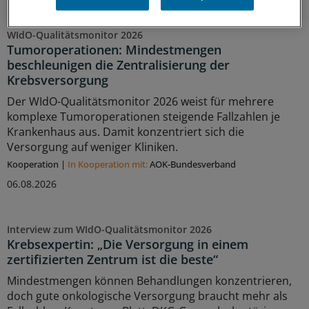
WIdO-Qualitätsmonitor 2026
Tumoroperationen: Mindestmengen
beschleunigen die Zentralisierung der
Krebsversorgung
Der WIdO-Qualitätsmonitor 2026 weist für mehrere
komplexe Tumoroperationen steigende Fallzahlen je
Krankenhaus aus. Damit konzentriert sich die
Versorgung auf weniger Kliniken.
Kooperation
|
In Kooperation mit:
AOK-Bundesverband
06.08.2026
Interview zum WIdO-Qualitätsmonitor 2026
Krebsexpertin: „Die Versorgung in einem
zertifizierten Zentrum ist die beste“
Mindestmengen können Behandlungen konzentrieren,
doch gute onkologische Versorgung braucht mehr als