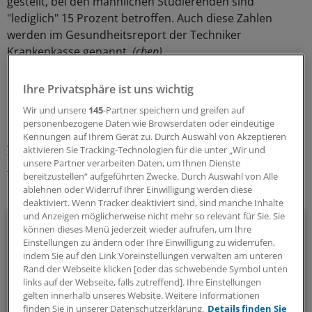
gestellt, bei den männlichen Studierenden sind
"lediglich" 15 Prozent betroffen. Auch diese Zahlen
werden im Gesundheitsreport der Techniker
Krankenkasse genannt.
(cben)
0
Ihre Privatsphäre ist uns wichtig
Wir und unsere
145
-Partner speichern und greifen auf
personenbezogene Daten wie Browserdaten oder eindeutige
Schlagworte:
Kennungen auf Ihrem Gerät zu. Durch Auswahl von Akzeptieren
Versorgungsforschung
Krankenkassen
aktivieren Sie Tracking-Technologien für die unter „Wir und
unsere Partner verarbeiten Daten, um Ihnen Dienste
Neuro-psychiatrische Krankheiten
Bremen
bereitzustellen“ aufgeführten Zwecke. Durch Auswahl von Alle
ablehnen oder Widerruf Ihrer Einwilligung werden diese
Ihr Newsletter zum Thema
deaktiviert. Wenn Tracker deaktiviert sind, sind manche Inhalte
und Anzeigen möglicherweise nicht mehr so relevant für Sie. Sie
Politik & Debatte
können dieses Menü jederzeit wieder aufrufen, um Ihre
Einstellungen zu ändern oder Ihre Einwilligung zu widerrufen,
Mit diesem Newsletter blicken Sie hinter das tägliche
indem Sie auf den Link Voreinstellungen verwalten am unteren
Rand der Webseite klicken [oder das schwebende Symbol unten
Geschehen in der Gesundheitspolitik. Mit Analysen,
links auf der Webseite, falls zutreffend]. Ihre Einstellungen
Hintergründen und einem Blick auf Themen, die die Agenda
gelten innerhalb unseres Website. Weitere Informationen
bestimmen.
finden Sie in unserer Datenschutzerklärung.
Details finden Sie