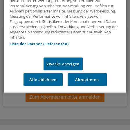
personalisierter Werbung. Erstellung von Profilen zur
Personalisierung von Inhalten. Verwendung von Profilen zur
Krankenkassen
Prävention
Bayern
Auswahl personalisierter Inhalte. Messung der Werbeleistung.
Messung der Performance von Inhalten. Analyse von
Ihr Newsletter zum Thema
Zielgruppen durch Statistiken oder Kombinationen von Daten
aus verschiedenen Quellen. Entwicklung und Verbesserung der
Politik & Debatte
Angebote. Verwendung reduzierter Daten zur Auswahl von
Inhalten.
Liste der Partner (Lieferanten)
Mit diesem Newsletter blicken Sie hinter das tägliche
Geschehen in der Gesundheitspolitik. Mit Analysen,
Hintergründen und einem Blick auf Themen, die die Agenda
Zwecke anzeigen
bestimmen.
Alle ablehnen
Akzeptieren
14-tägig, donnerstags
Zum Abonnieren bitte anmelden