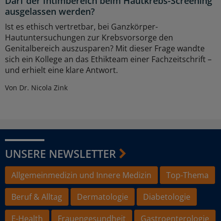
Darf der Intimbereich beim Hautkrebs-Screening
ausgelassen werden?
Ist es ethisch vertretbar, bei Ganzkörper-
Hautuntersuchungen zur Krebsvorsorge den
Genitalbereich auszusparen? Mit dieser Frage wandte
sich ein Kollege an das Ethikteam einer Fachzeitschrift –
und erhielt eine klare Antwort.
Von Dr. Nicola Zink
UNSERE NEWSLETTER
Allgemeinmedizin und Innere Medizin
Top-Thema
Beruf & Alltag
Dermatologie
Diabetologie
E-Health
Frauengesundheit
Gastroenterologie