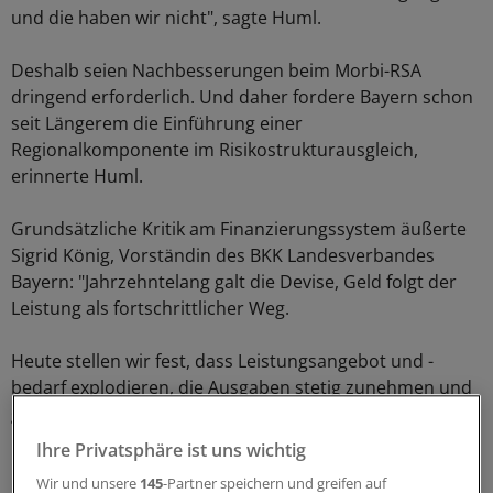
und die haben wir nicht", sagte Huml.
Deshalb seien Nachbesserungen beim Morbi-RSA
dringend erforderlich. Und daher fordere Bayern schon
seit Längerem die Einführung einer
Regionalkomponente im Risikostrukturausgleich,
erinnerte Huml.
Grundsätzliche Kritik am Finanzierungssystem äußerte
Sigrid König, Vorständin des BKK Landesverbandes
Bayern: "Jahrzehntelang galt die Devise, Geld folgt der
Leistung als fortschrittlicher Weg.
Heute stellen wir fest, dass Leistungsangebot und -
bedarf explodieren, die Ausgaben stetig zunehmen und
gleichwohl die Morbidität steigt", sagte König. Damit
habe sich der jahrzehntelang eingeschlagene Weg als
Ihre Privatsphäre ist uns wichtig
Irrweg erwiesen.
Wir und unsere
145
-Partner speichern und greifen auf