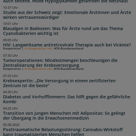
Auch seltene, milde Hypoglykämien gefährden die Netzhaut
10:37 Uhr
Studie aus der Schweiz zeigt: Emotionale Ärztinnen und Ärzte
wirken vertrauenswürdiger
10:01 Uhr
Blaualgen in Badeseen: Was für Ärzte rund um das Thema
Cyanobakterien wichtig ist
09:05 Uhr
HIV: Langwirksame antiretrovirale Therapie auch bei Virämie?
Kooperation
|
In Kooperation mit:
AOK-Bundesverband
07:30 Uhr
Tumoroperationen: Mindestmengen beschleunigen die
Zentralisierung der Krebsversorgung
Kooperation
|
In Kooperation mit:
AOK-Bundesverband
07:20 Uhr
Krebsexpertin: „Die Versorgung in einem zertifizierten
Zentrum ist die beste“
04:30 Uhr
Diabetes und Vorhofflimmern: Das hilft gegen die gefährliche
Kombi
04:20 Uhr
Transition von jungen Menschen mit Adipositas: So gelingt
der Übergang in die Erwachsenenmedizin
05.08.2026
Posttraumatische Belastungsstörung: Cannabis-Wirkstoff
kann traumatisierten Menschen helfen