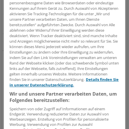
personenbezogene Daten wie Browserdaten oder eindeutige
Ein rein krankheitsorientiertes Finanzierungssystem mit
Kennungen auf Ihrem Gerät zu. Durch Auswahl von Akzeptieren
der "Währung der dokumentierten Krankheiten", wie im
aktivieren Sie Tracking-Technologien für die unter „Wir und
unsere Partner verarbeiten Daten, um Ihnen Dienste
Morbi-RSA, halte einen Teufelskreis in Gang, so König.
bereitzustellen“ aufgeführten Zwecke. Durch Auswahl von Alle
Finanziert werde eine rein körperorientierte,
ablehnen oder Widerruf Ihrer Einwilligung werden diese
technisierte Versorgung, die den Patienten in seiner
deaktiviert. Wenn Tracker deaktiviert sind, sind manche Inhalte
diagnostizierten und dokumentierten Krankheit
und Anzeigen möglicherweise nicht mehr so relevant für Sie. Sie
können dieses Menü jederzeit wieder aufrufen, um Ihre
gefangen hält.
Einstellungen zu ändern oder Ihre Einwilligung zu widerrufen,
indem Sie auf den Link Voreinstellungen verwalten am unteren
Für ganzheitliche Versorgungsansätze, wie die Psycho-
Rand der Webseite klicken [oder das schwebende Symbol unten
Neuroimmunologie, fehlten hingegen Finanzierungs-
links auf der Webseite, falls zutreffend]. Ihre Einstellungen
gelten innerhalb unseres Website. Weitere Informationen
und Förderkonzepte. Selbst die Gesundheitsförderung
finden Sie in unserer Datenschutzerklärung.
Details finden Sie
sei eindimensional körperorientiert und vor allem auf
in unserer Datenschutzerklärung.
Bewegungs- und Ernährungsprogramme fixiert, so
Wir und unsere Partner verarbeiten Daten, um
König.
(sto)
Folgendes bereitzustellen:
Speichern von oder Zugriff auf Informationen auf einem
0
Endgerät. Verwendung reduzierter Daten zur Auswahl von
Werbeanzeigen. Erstellung von Profilen für personalisierte
Werbung. Verwendung von Profilen zur Auswahl
Schlagworte: