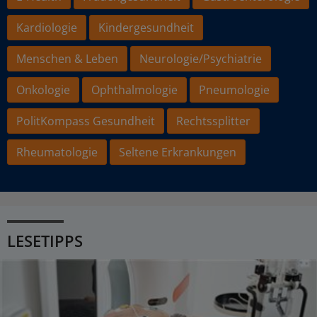
Kardiologie
Kindergesundheit
Menschen & Leben
Neurologie/Psychiatrie
Onkologie
Ophthalmologie
Pneumologie
PolitKompass Gesundheit
Rechtssplitter
Rheumatologie
Seltene Erkrankungen
LESETIPPS