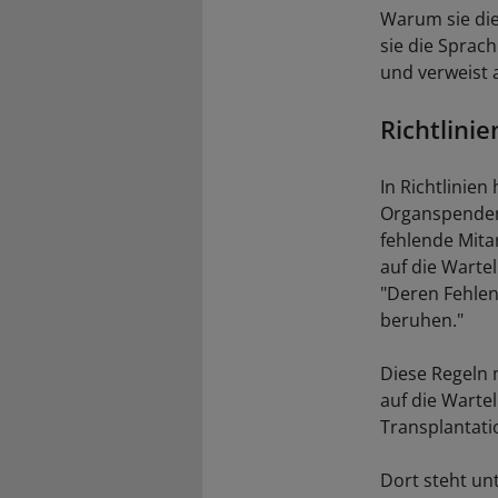
Warum sie die
sie die Sprac
und verweist 
Richtlini
In Richtlinie
Organspenden 
fehlende Mita
auf die Warte
"Deren Fehlen
beruhen."
Diese Regeln 
auf die Warte
Transplantati
Dort steht un