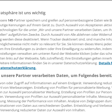
vatsphäre ist uns wichtig
-Hussein braucht ein neues Herz. Doch der irakische Flüc
 Eine Klinik verweigert ihm darum einen Platz auf der Warte
nsere
145
-Partner speichern und greifen auf personenbezogene Daten wie 
n. Jetzt kommt der Streit vor Gericht.
utige Kennungen auf Ihrem Gerät zu. Durch Auswahl von Akzeptieren aktivi
echnologien für die unter „Wir und unsere Partner verarbeiten Daten, um I
ellen“ aufgeführten Zwecke. Durch Auswahl von Alle ablehnen oder Widerruf
ng werden diese deaktiviert. Wenn Tracker deaktiviert sind, sind manche Inh
19.12.2013, 12:51 Uhr
öglicherweise nicht mehr so relevant für Sie. Sie können dieses Menü jeder
um Ihre Einstellungen zu ändern oder Ihre Einwilligung zu widerrufen, indem
nstellungen verwalten am unteren Rand der Webseite klicken [oder das sc
en links auf der Webseite, falls zutreffend]. Ihre Einstellungen gelten inner
eitere Informationen finden Sie in unserer Datenschutzerklärung.
Details 
Datenschutzerklärung.
rf man einem Menschen wegen mangelnder Sprachkenntni
e Herztransplantation verweigern? Die Ärzte des Herz- und
 unsere Partner verarbeiten Daten, um Folgendes bereit
ums in Bad Oeynhausen (HDZ) haben diese Frage zumindest
von oder Zugriff auf Informationen auf einem Endgerät. Verwendung reduzi
ssan Rashow-Hussein im Frühjahr 2010 nicht auf die Warteli
l von Werbeanzeigen. Erstellung von Profilen für personalisierte Werbung
en zur Auswahl personalisierter Werbung. Erstellung von Profilen zur Person
e gesetzt.
en. Verwendung von Profilen zur Auswahl personalisierter Inhalte. Messung
ung. Messung der Performance von Inhalten. Analyse von Zielgruppen durch
ender Verständigungsprobleme sei zweifelhaft, ob der Pat
inationen von Daten aus verschiedenen Quellen. Entwicklung und Verbess
 Verwendung reduzierter Daten zur Auswahl von Inhalten.
lichen Vorgaben für die Vor- und Nachbehandlung verstehen