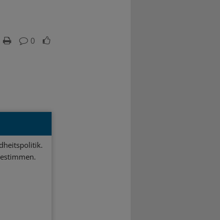
0
heitspolitik.
bestimmen.