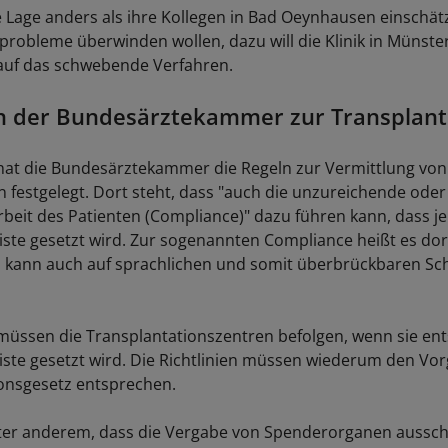
 Lage anders als ihre Kollegen in Bad Oeynhausen einschät
hprobleme überwinden wollen, dazu will die Klinik in Münste
auf das schwebende Verfahren.
en der Bundesärztekammer zur Transplant
n hat die Bundesärztekammer die Regeln zur Vermittlung von
festgelegt. Dort steht, dass "auch die unzureichende oder
rbeit des Patienten (Compliance)" dazu führen kann, dass j
liste gesetzt wird. Zur sogenannten Compliance heißt es dor
 kann auch auf sprachlichen und somit überbrückbaren Sch
müssen die Transplantationszentren befolgen, wenn sie en
liste gesetzt wird. Die Richtlinien müssen wiederum den Vo
onsgesetz entsprechen.
ter anderem, dass die Vergabe von Spenderorganen ausschl