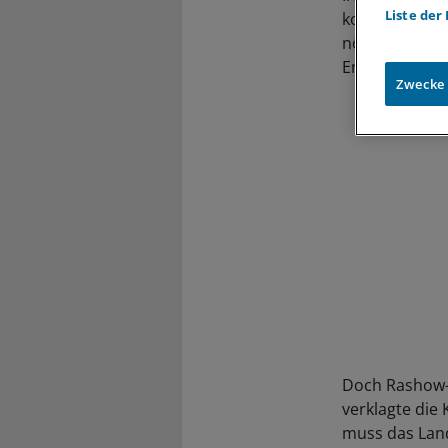
Liste der
konsequent um
nötigen Vorau
Entscheidung
Zwecke
Doch Rashow-H
verklagte die
muss das Land