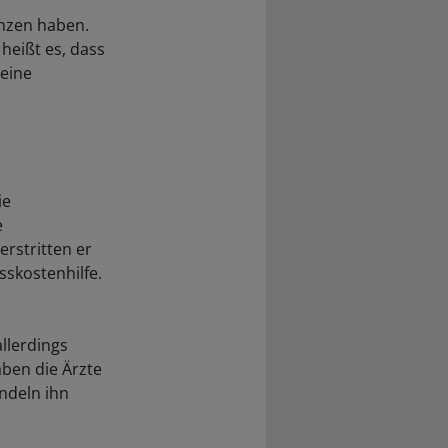
nzen haben.
heißt es, dass
eine
ie
e
erstritten er
skostenhilfe.
allerdings
ben die Ärzte
ndeln ihn