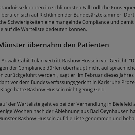
tändnisse könnten im schlimmsten Fall tödliche Konseque
 berufen sich auf Richtlinien der Bundesärztekammer. Dort 
che Schwierigkeiten eine mangelnde Compliance und damit 
 auf die Warteliste bedeuten können.
 Münster übernahm den Patienten
 Anwalt Cahit Tolan vertritt Rashow-Hussein vor Gericht. "D
en der Compliance dürfen überhaupt nicht auf sprachlich
n zurückgeführt werden", sagt er. Im Februar dieses Jahres 
ant vor dem Bundesverfassungsgericht in Karlsruhe Prozes
 Klage hatte Rashow-Hussein nicht genug Geld.
uf der Warteliste geht es bei der Verhandlung in Bielefeld 
Wenige Wochen nach der Ablehnung aus Bad Oeynhausen ha
 Münster Rashow-Hussein auf die Liste genommen und beha