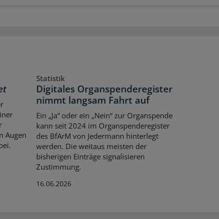
Statistik
et
Digitales Organspenderegister
nimmt langsam Fahrt auf
er
iner
Ein „Ja“ oder ein „Nein“ zur Organspende
r
kann seit 2024 im Organspenderegister
en Augen
des BfArM von Jedermann hinterlegt
bei.
werden. Die weitaus meisten der
bisherigen Einträge signalisieren
Zustimmung.
16.06.2026