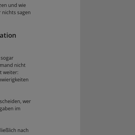
zen und wie
r nichts sagen
ation
 sogar
emand nicht
t weiter:
wierigkeiten
tscheiden, wer
rgaben im
ießlich nach