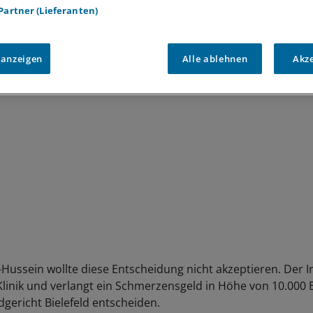
 Partner (Lieferanten)
setzen würde, hieß es. Der 62-jährige Iraker erfülle damit 
ssetzungen für eine Transplantation, begründeten die Medi
.
 anzeigen
Alle ablehnen
Akz
ussein wollte diese Entscheidung nicht akzeptieren. Der I
 Klinik und verlangt ein Schmerzensgeld in Höhe von 10.000
gericht Bielefeld entscheiden.