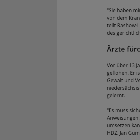
"Sie haben mi
von dem Krank
teilt Rashow-H
des gerichtli
Ärzte für
Vor über 13 J
geflohen. Er i
Gewalt und Ver
niedersächsisc
gelernt.
"Es muss siche
Anweisungen, 
umsetzen kann
HDZ, Jan Gum