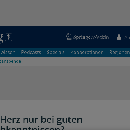
An
swissen
Podcasts
Specials
Kooperationen
Regionen
ganspende
Herz nur bei guten
hkenntnissen?