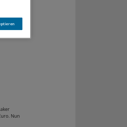
nicht die
ziner ihre
eptieren
raker
 Euro. Nun