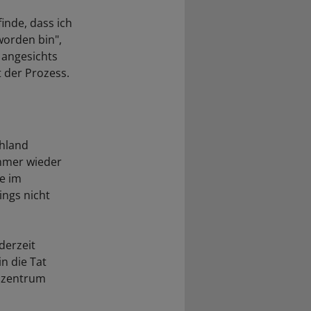
inde, dass ich
worden bin",
r angesichts
 der Prozess.
chland
 immer wieder
ie im
ings nicht
derzeit
n die Tat
eszentrum