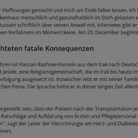
r Hoffnungen gemacht und mich am Ende fallen lassen. Ich f
enhaus menschlich und gesundheitlich im Stich gelassen 
ussein schriftlich über seinen Anwalt mit. Interviews gibt e
chen Verfahrens im Moment keine. Am 20. Dezember beginnt
chteten fatale Konsequenzen
ahren ist Hassan Rashow-Hussein aus dem Irak nach Deuts
st Jeside, eine Religionsgemeinschaft, die im Irak bis heute
folgung ausgesetzt ist. Inzwischen lebt er mit seiner Famil
hen Peine. Die Sprache hatte er in dieser langen Zeit allerd
rgestellt sein, dass der Patient nach der Transplantation je
Ratschläge und Aufklärung von Ärzten und Pflegepersonal i
", sagt der Leiter der Herzchirurgie am Herz- und Diabet
mert.