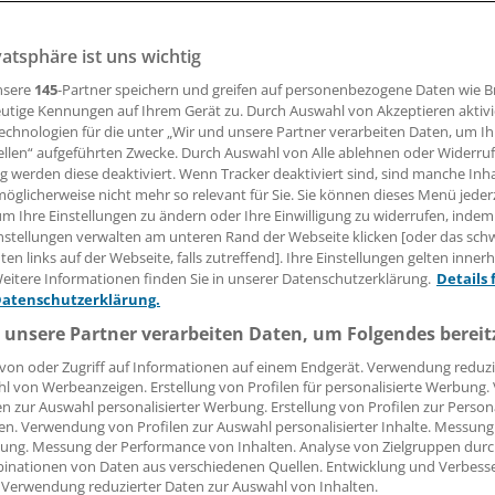
e Wirkstoffvereinbarung lässt beim Krebskongress aufhorc
tisieren, dass unter dem Deckmantel AMNOG rationiert wü
vatsphäre ist uns wichtig
nsere
145
-Partner speichern und greifen auf personenbezogene Daten wie 
utige Kennungen auf Ihrem Gerät zu. Durch Auswahl von Akzeptieren aktivi
echnologien für die unter „Wir und unsere Partner verarbeiten Daten, um I
ilipp Grätzel von Grätz
ellen“ aufgeführten Zwecke. Durch Auswahl von Alle ablehnen oder Widerruf
ng werden diese deaktiviert. Wenn Tracker deaktiviert sind, sind manche Inh
öglicherweise nicht mehr so relevant für Sie. Sie können dieses Menü jeder
26.02.2016, 09:30 Uhr
um Ihre Einstellungen zu ändern oder Ihre Einwilligung zu widerrufen, indem
nstellungen verwalten am unteren Rand der Webseite klicken [oder das sc
en links auf der Webseite, falls zutreffend]. Ihre Einstellungen gelten inner
eitere Informationen finden Sie in unserer Datenschutzerklärung.
Details 
Datenschutzerklärung.
ologen und Onkologen warnen davor, die Erstattung onko
 unsere Partner verarbeiten Daten, um Folgendes bereit
davon abhängig zu machen, ob der individuelle Patient in di
undesausschuss (GBA) definierten Gruppen fällt, bei den
von oder Zugriff auf Informationen auf einem Endgerät. Verwendung reduzi
en Zusatznutzen hat. Das wurde nun beim Deutschen Krebs
l von Werbeanzeigen. Erstellung von Profilen für personalisierte Werbung
en zur Auswahl personalisierter Werbung. Erstellung von Profilen zur Person
en. Verwendung von Profilen zur Auswahl personalisierter Inhalte. Messung
ung. Messung der Performance von Inhalten. Analyse von Zielgruppen durch
ass für die Warnung ist die
Wirkstoffvereinbarung, die zwis
inationen von Daten aus verschiedenen Quellen. Entwicklung und Verbess
 Verwendung reduzierter Daten zur Auswahl von Inhalten.
mehreren bayerischen Krankenkassen geschlossen wurde
. 