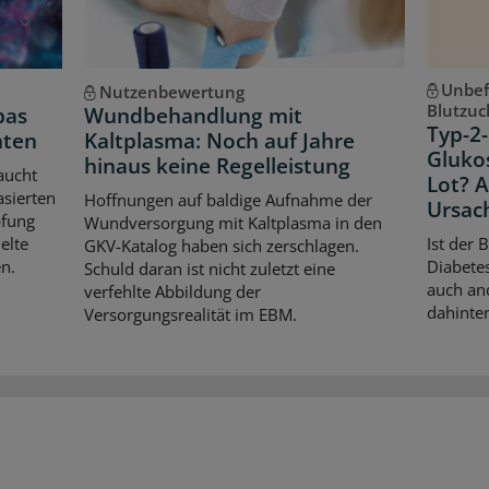
Unbef
Nutzenbewertung
Blutzuc
pas
Wundbehandlung mit
Typ-2-
hten
Kaltplasma: Noch auf Jahre
Gluko
hinaus keine Regelleistung
aucht
Lot? 
asierten
Hoffnungen auf baldige Aufnahme der
Ursac
pfung
Wundversorgung mit Kaltplasma in den
elte
Ist der 
GKV-Katalog haben sich zerschlagen.
n.
Diabetes
Schuld daran ist nicht zuletzt eine
auch an
verfehlte Abbildung der
dahinter
Versorgungsrealität im EBM.