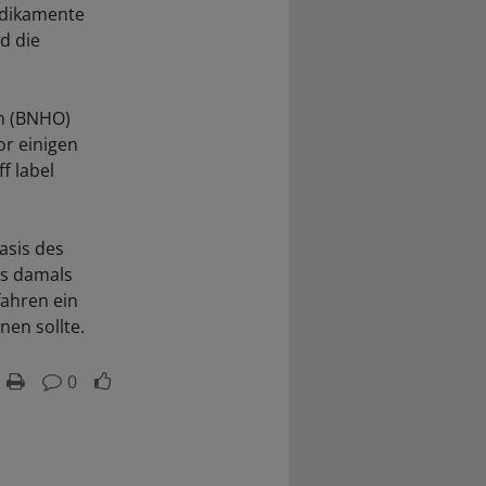
edikamente
d die
n (BNHO)
or einigen
f label
asis des
es damals
ahren ein
nen sollte.
0