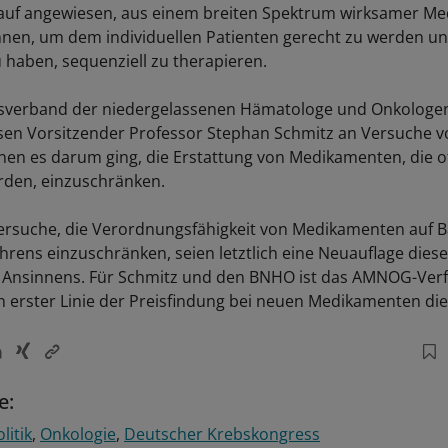
auf angewiesen, aus einem breiten Spektrum wirksamer M
nen, um dem individuellen Patienten gerecht zu werden un
u haben, sequenziell zu therapieren.
fsverband der niedergelassenen Hämatologe und Onkologe
sen Vorsitzender Professor Stephan Schmitz an Versuche v
enen es darum ging, die Erstattung von Medikamenten, die of
rden, einzuschränken.
Versuche, die Verordnungsfähigkeit von Medikamenten auf B
ens einzuschränken, seien letztlich eine Neuauflage dies
 Ansinnens. Für Schmitz und den BNHO ist das AMNOG-Verf
in erster Linie der Preisfindung bei neuen Medikamenten die
e:
litik
Onkologie
Deutscher Krebskongress