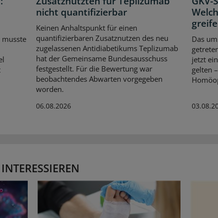
:
Zusatznutzten für Teplizumab
GKV-Sp
nicht quantifizierbar
Welch
greif
Keinen Anhaltspunkt für einen
quantifizierbaren Zusatznutzen des neu
 musste
Das ums
zugelassenen Antidiabetikums Teplizumab
getrete
hat der Gemeinsame Bundesausschuss
el
jetzt e
festgestellt. Für die Bewertung war
t
gelten 
beobachtendes Abwarten vorgegeben
Homöopa
worden.
06.08.2026
03.08.2
 INTERESSIEREN