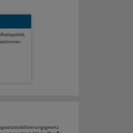
heitspolitik.
bestimmen.
agssatzstabilisierungsgesetz