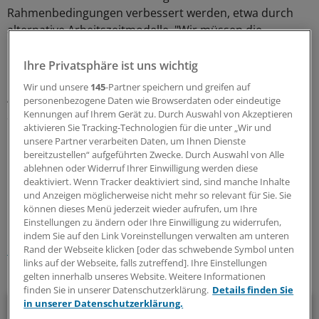
Rahmenbedingungen verbessert werden, etwa durch
alternative Arbeitszeitmodelle. "Wir müssen die
Pflegekräfte besser qualifizieren und ihnen wieder mehr
Eigenverantwortung geben."
Ihre Privatsphäre ist uns wichtig
Wir und unsere
145
-Partner speichern und greifen auf
Auch die
Akademisierung der Pflege
sei ein wichtiger
personenbezogene Daten wie Browserdaten oder eindeutige
Schritt – sie dürfe aber nicht dazu führen, dass
Kennungen auf Ihrem Gerät zu. Durch Auswahl von Akzeptieren
aktivieren Sie Tracking-Technologien für die unter „Wir und
Pflegekräfte nicht mehr am Bett arbeiten, sagte
unsere Partner verarbeiten Daten, um Ihnen Dienste
Karagiannidis.
(iss)
bereitzustellen“ aufgeführten Zwecke. Durch Auswahl von Alle
ablehnen oder Widerruf Ihrer Einwilligung werden diese
deaktiviert. Wenn Tracker deaktiviert sind, sind manche Inhalte
0
und Anzeigen möglicherweise nicht mehr so relevant für Sie. Sie
können dieses Menü jederzeit wieder aufrufen, um Ihre
Einstellungen zu ändern oder Ihre Einwilligung zu widerrufen,
Schlagworte:
indem Sie auf den Link Voreinstellungen verwalten am unteren
Pflege
Klinik-Management
Geld und Vermögen
AINS
Rand der Webseite klicken [oder das schwebende Symbol unten
links auf der Webseite, falls zutreffend]. Ihre Einstellungen
Ihr Newsletter zum Thema
gelten innerhalb unseres Website. Weitere Informationen
finden Sie in unserer Datenschutzerklärung.
Details finden Sie
in unserer Datenschutzerklärung.
Politik & Debatte