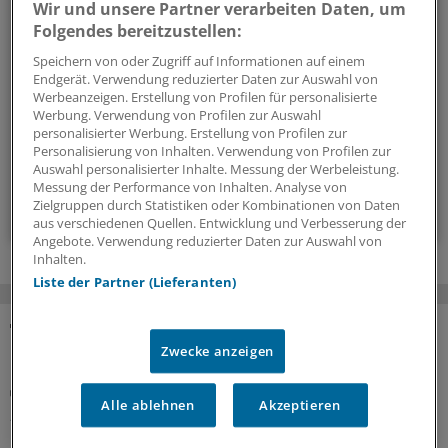
Wir und unsere Partner verarbeiten Daten, um
Mit diesem Newsletter blicken Sie hinter das tägliche
Folgendes bereitzustellen:
Geschehen in der Gesundheitspolitik. Mit Analysen,
Speichern von oder Zugriff auf Informationen auf einem
Hintergründen und einem Blick auf Themen, die die Agenda
Endgerät. Verwendung reduzierter Daten zur Auswahl von
Werbeanzeigen. Erstellung von Profilen für personalisierte
bestimmen.
Werbung. Verwendung von Profilen zur Auswahl
personalisierter Werbung. Erstellung von Profilen zur
Personalisierung von Inhalten. Verwendung von Profilen zur
14-tägig, donnerstags
Auswahl personalisierter Inhalte. Messung der Werbeleistung.
Messung der Performance von Inhalten. Analyse von
Zielgruppen durch Statistiken oder Kombinationen von Daten
Zum Abonnieren bitte anmelden
aus verschiedenen Quellen. Entwicklung und Verbesserung der
Angebote. Verwendung reduzierter Daten zur Auswahl von
Inhalten.
Liste der Partner (Lieferanten)
MEHR ZUM THEMA
Zwecke anzeigen
Positionspapier
Alle ablehnen
Akzeptieren
„Überbordende Bürokratie“: Wirtschaftsrat der
CDU sorgt sich um Zukunft der