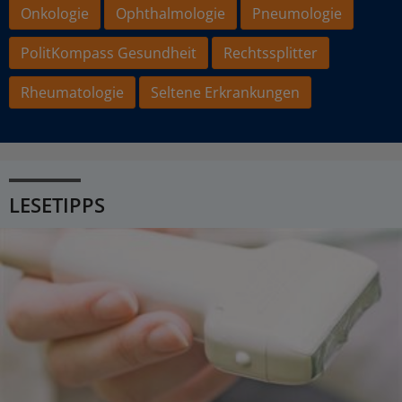
Onkologie
Ophthalmologie
Pneumologie
PolitKompass Gesundheit
Rechtssplitter
Rheumatologie
Seltene Erkrankungen
LESETIPPS