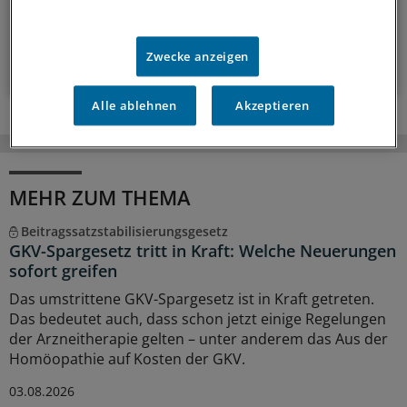
14-tägig, donnerstags
Zwecke anzeigen
Zum Abonnieren bitte anmelden
Alle ablehnen
Akzeptieren
MEHR ZUM THEMA
Beitragssatzstabilisierungsgesetz
GKV-Spargesetz tritt in Kraft: Welche Neuerungen
sofort greifen
Das umstrittene GKV-Spargesetz ist in Kraft getreten.
Das bedeutet auch, dass schon jetzt einige Regelungen
der Arzneitherapie gelten – unter anderem das Aus der
Homöopathie auf Kosten der GKV.
03.08.2026