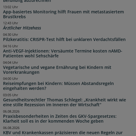
Befüllung abzurechnen
13:02 Uhr
App-basiertes Monitoring hilft Frauen mit metastasiertem
Brustkrebs
12:43 Uhr
Ärztlicher Hitzehass
04:30 Uhr
Pilzkeratitis: CRISPR-Test hilft bei unklaren Verdachtsfällen
04:16 Uhr
Anti-VEGF-Injektionen: Versäumte Termine kosten nAMD-
Patienten wohl Sehschärfe
04:04 Uhr
Vegetarische und vegane Ernährung bei Kindern mit
Vorerkrankungen
04:00 Uhr
Reiseimpfungen bei Kindern: Müssen Abstandsregeln
eingehalten werden?
03:05 Uhr
Gesundheitsrechtler Thomas Schlegel: „Krankheit wirkt wie
eine stille Rezession im Inneren der Wirtschaft“
06.08.2026
Praxisbesonderheiten in Zeiten des GKV-Spargesetzes:
Klarheit soll es in der kommenden Woche geben
06.08.2026
KBV und Krankenkassen präzisieren die neuen Regeln zur