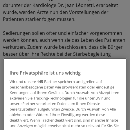
darunter der Kardiologe Dr. Jean Léonetti, erarbeitet
wurde, werden Ärzte nun den Vorstellungen der
Patienten stärker folgen müssen.
Sedierungen sollen öfter und einfacher vorgenommen
werden können, auch wenn sie das Leben des Patienten
verkürzen. Zudem wurde beschlossen, dass die Bürger
besser über ihre Rechte bei der Sterbebegleitung
informiert werden sollen.
Ihre Privatsphäre ist uns wichtig
Der Berichterstatter Léonetti sprach nach der
Entscheidung des Parlaments von einem praktikablen
Wir und unsere
145
-Partner speichern und greifen auf
personenbezogene Daten wie Browserdaten oder eindeutige
Kompromiss. Dagegen bedauerte ein Teil der linken
Kennungen auf Ihrem Gerät zu. Durch Auswahl von Akzeptieren
Parteien, dass aktive Sterbehilfe weiterhin verboten und
aktivieren Sie Tracking-Technologien für die unter „Wir und
strafbar bleibt.
unsere Partner verarbeiten Daten, um Ihnen Dienste
bereitzustellen“ aufgeführten Zwecke. Durch Auswahl von Alle
ablehnen oder Widerruf Ihrer Einwilligung werden diese
Auf der anderen Seite fürchtet sich ein Teil der
deaktiviert. Wenn Tracker deaktiviert sind, sind manche Inhalte
konservativen Fraktionen vor einer Einführung der
und Anzeigen möglicherweise nicht mehr so relevant für Sie. Sie