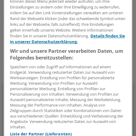
Sterbehilfe durch die Hintertür.
können dieses Menü jederzeit wieder aufrufen, um Ihre
Einstellungen zu ändern oder Ihre Einwilligung zu widerrufen,
indem Sie auf den Link Voreinstellungen verwalten am unteren
Ärzte dürfen die betreffenden Sedierungen nur unter
Rand der Webseite klicken [oder das schwebende Symbol unten
behördlicher Kontrolle vornehmen.
(DDB)
links auf der Webseite, falls zutreffend]. Ihre Einstellungen
gelten innerhalb unseres Website. Weitere Informationen
finden Sie in unserer Datenschutzerklärung.
Details finden Sie
0
in unserer Datenschutzerklärung.
Wir und unsere Partner verarbeiten Daten, um
Schlagworte:
Folgendes bereitzustellen:
International
Sterbebegleitung / Sterbehilfe
Speichern von oder Zugriff auf Informationen auf einem
Endgerät. Verwendung reduzierter Daten zur Auswahl von
Ihr Newsletter zum Thema
Werbeanzeigen. Erstellung von Profilen für personalisierte
Werbung. Verwendung von Profilen zur Auswahl
Politik & Debatte
personalisierter Werbung. Erstellung von Profilen zur
Personalisierung von Inhalten. Verwendung von Profilen zur
Auswahl personalisierter Inhalte. Messung der Werbeleistung.
Mit diesem Newsletter blicken Sie hinter das tägliche
Messung der Performance von Inhalten. Analyse von
Geschehen in der Gesundheitspolitik. Mit Analysen,
Zielgruppen durch Statistiken oder Kombinationen von Daten
aus verschiedenen Quellen. Entwicklung und Verbesserung der
Hintergründen und einem Blick auf Themen, die die Agenda
Angebote. Verwendung reduzierter Daten zur Auswahl von
bestimmen.
Inhalten.
Liste der Partner (Lieferanten)