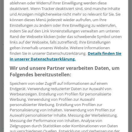
ablehnen oder Widerruf Ihrer Einwilligung werden diese
deaktiviert. Wenn Tracker deaktiviert sind, sind manche Inhalte
Die meisten Betroffenen starben zu Hause, 45 Prozent
und Anzeigen möglicherweise nicht mehr so relevant für Sie. Sie
können dieses Menü jederzeit wieder aufrufen, um Ihre
im Krankenhaus.
Einstellungen zu ändern oder Ihre Einwilligung zu widerrufen,
indem Sie auf den Link Voreinstellungen verwalten am unteren
Flamen und Wallonen, die sich oft unversöhnlich
Rand der Webseite klicken [oder das schwebende Symbol unten
gegenüberstehen, unterscheiden sich auch in der
links auf der Webseite, falls zutreffend]. Ihre Einstellungen
gelten innerhalb unseres Website. Weitere Informationen
Inanspruchnahme der aktiven Sterbehilfe: Von 1432
finden Sie in unserer Datenschutzerklärung.
Details finden Sie
nach aktiver Sterbehilfe Gestorbenen waren 1156
in unserer Datenschutzerklärung.
Flamen und 276 Französischsprachige.
(iss)
Wir und unsere Partner verarbeiten Daten, um
Folgendes bereitzustellen:
Lesen Sie dazu auch den Kommentar:
Legalisierter
Speichern von oder Zugriff auf Informationen auf einem
Tabubruch?
Endgerät. Verwendung reduzierter Daten zur Auswahl von
Werbeanzeigen. Erstellung von Profilen für personalisierte
Werbung. Verwendung von Profilen zur Auswahl
1
personalisierter Werbung. Erstellung von Profilen zur
Personalisierung von Inhalten. Verwendung von Profilen zur
Auswahl personalisierter Inhalte. Messung der Werbeleistung.
Schlagworte:
Messung der Performance von Inhalten. Analyse von
Sterbebegleitung / Sterbehilfe
International
Zielgruppen durch Statistiken oder Kombinationen von Daten
aus verschiedenen Quellen. Entwicklung und Verbesserung der