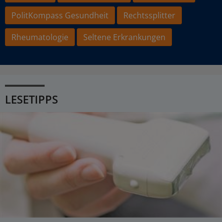
PolitKompass Gesundheit
Rechtssplitter
Rheumatologie
Seltene Erkrankungen
LESETIPPS