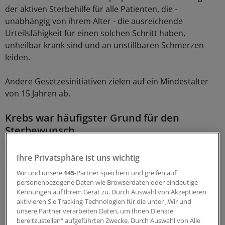
der aktiven Sterbehilfe für alle Patienten, die -
unabhängig von ihrem Alter - die ausreichende
Urteilsfähigkeit für einen solchen Schritt haben,
unheilbar krank sind und an unstillbaren Schmerzen
leiden.
Andere Gesetzesinitiativen zielen auf ein Mindestalter
von 15 Jahren ab.
Krebs war häufigster Grund für den
Sterbewunsch
2012 sind in Belgien 1432 Menschen infolge aktiver
Ihre Privatsphäre ist uns wichtig
Sterbehilfe gestorben, also 26,3 Prozent mehr als 2011.
Wir und unsere
145
-Partner speichern und greifen auf
1055 oder 74 Prozent der Patienten litten der
personenbezogene Daten wie Browserdaten oder eindeutige
"Commission fédérale de contrôle et d‘évaluation de
Kennungen auf Ihrem Gerät zu. Durch Auswahl von Akzeptieren
l'euthanasie" zufolge an Krebs, bei 52 waren
aktivieren Sie Tracking-Technologien für die unter „Wir und
unsere Partner verarbeiten Daten, um Ihnen Dienste
neurologische Erkrankungen der Grund für den
bereitzustellen“ aufgeführten Zwecke. Durch Auswahl von Alle
Sterbewunsch.