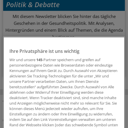
Politik & Debatte
Mit diesem Newsletter blicken Sie hinter das tägliche
Geschehen in der Gesundheitspolitik. Mit Analysen,
Hintergründen und einem Blick auf Themen, die die Agenda
bestimmen.
Ihre Privatsphäre ist uns wichtig
14-tägig, donnerstags
Wir und unsere
145
-Partner speichern und greifen auf
personenbezogene Daten wie Browserdaten oder eindeutige
Zum Abonnieren bitte anmelden
Kennungen auf Ihrem Gerät zu. Durch Auswahl von Akzeptieren
aktivieren Sie Tracking-Technologien für die unter „Wir und
unsere Partner verarbeiten Daten, um Ihnen Dienste
bereitzustellen“ aufgeführten Zwecke. Durch Auswahl von Alle
ablehnen oder Widerruf Ihrer Einwilligung werden diese
deaktiviert. Wenn Tracker deaktiviert sind, sind manche Inhalte
und Anzeigen möglicherweise nicht mehr so relevant für Sie. Sie
MEHR ZUM THEMA
können dieses Menü jederzeit wieder aufrufen, um Ihre
Einstellungen zu ändern oder Ihre Einwilligung zu widerrufen,
Impfschutz erleichtern
indem Sie auf den Link Voreinstellungen verwalten am unteren
In Thüringen jetzt Schutzimpfung im
Rand der Webseite klicken [oder das schwebende Symbol unten