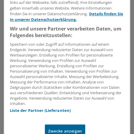
links auf der Webseite, falls zutreffend]. Ihre Einstellungen
Gesundheitsamt möglich
gelten innerhalb unseres Website. Weitere Informationen
Vor allem Menschen ohne festen Hausarzt sollen nun
finden Sie in unserer Datenschutzerklärung.
Details finden Sie
auch in Thüringen niedrigschwellige Impfangebote über
in unserer Datenschutzerklärung.
den Öffentlichen Gesundheitsdienst bekommen. Die
Wir und unsere Partner verarbeiten Daten, um
gesetzlichen Krankenkassen übernehmen die
Folgendes bereitzustellen:
Sachkosten.
Speichern von oder Zugriff auf Informationen auf einem
Endgerät. Verwendung reduzierter Daten zur Auswahl von
03.08.2026
Werbeanzeigen. Erstellung von Profilen für personalisierte
Werbung. Verwendung von Profilen zur Auswahl
personalisierter Werbung. Erstellung von Profilen zur
Saisonale Krankheitsausbrüche
Personalisierung von Inhalten. Verwendung von Profilen zur
Hessen arbeitet an Prognose-Tool für
Auswahl personalisierter Inhalte. Messung der Werbeleistung.
Messung der Performance von Inhalten. Analyse von
Ausbreitung von Atemwegserkrankungen
Zielgruppen durch Statistiken oder Kombinationen von Daten
Niedergelassene Ärztinnen und Ärzte,
aus verschiedenen Quellen. Entwicklung und Verbesserung der
Angebote. Verwendung reduzierter Daten zur Auswahl von
Gesundheitsämter und Krankenhäuser in Hessen sollen
Inhalten.
mithilfe eines neu entwickelten Tools frühzeitig über ein
Liste der Partner (Lieferanten)
hohes Aufkommen saisonaler Krankheitsausbrüche
informiert werden.
22.07.2026
Zwecke anzeigen