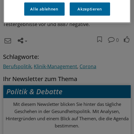
Mitarbeiter aller Schlachtbetriebe getestet worden. Die
Alle ablehnen
Akzeptieren
erste Testreihe ist jetzt abgeschlossen. Bei 16 .204 Tests
in 85 Betrieben liegen bislang 366 positive
Testergebnisse vor und 8887 negative.
0
Schlagworte:
Berufspolitik
Klinik-Management
Corona
Ihr Newsletter zum Thema
Politik & Debatte
Mit diesem Newsletter blicken Sie hinter das tägliche
Geschehen in der Gesundheitspolitik. Mit Analysen,
Hintergründen und einem Blick auf Themen, die die Agenda
bestimmen.