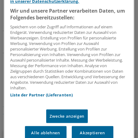
in unserer Datenschutzerklärung.
Das Konzept der Unionspolitiker greift über die
Wir und unsere Partner verarbeiten Daten, um
Pandemie hinaus. Die hochwertigen Schutzmasken
Folgendes bereitzustellen:
sollen auch bei saisonalen Belastungen verordnet
Speichern von oder Zugriff auf Informationen auf einem
werden können.
Endgerät. Verwendung reduzierter Daten zur Auswahl von
Werbeanzeigen. Erstellung von Profilen für personalisierte
Werbung. Verwendung von Profilen zur Auswahl
Die Masken sollen möglichst günstig angeschafft
personalisierter Werbung. Erstellung von Profilen zur
werden. Die Versicherten sollen sich im üblichen
Personalisierung von Inhalten. Verwendung von Profilen zur
Rahmen beteiligen.
(af)
Auswahl personalisierter Inhalte. Messung der Werbeleistung.
Messung der Performance von Inhalten. Analyse von
Zielgruppen durch Statistiken oder Kombinationen von Daten
0
aus verschiedenen Quellen. Entwicklung und Verbesserung der
Angebote. Verwendung reduzierter Daten zur Auswahl von
Inhalten.
Schlagworte:
Liste der Partner (Lieferanten)
Berufspolitik
Rezepte & Co.
Corona
Praxismanagement
Prävention
Zwecke anzeigen
Ihr Newsletter zum Thema
Alle ablehnen
Akzeptieren
Politik & Debatte