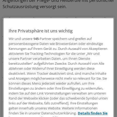
Angehörigen der Pflege- und Heilberufe mit persönlicher
Schutzausrüstung versorgt sein.
Zudem müsse der gemeinsame Bundesausschuss die
Gruppen definieren, die als Empfänger infrage kämen.
Ihre Privatsphäre ist uns wichtig
Derzeit gelten ältere Menschen und Menschen mit
Vorerkrankungen als besonders gefährdet.
Wir und unsere
145
-Partner speichern und greifen auf
personenbezogene Daten wie Browserdaten oder eindeutige
Kennungen auf Ihrem Gerät zu. Durch Auswahl von Akzeptieren
Mit der Verordnung soll auch die Aufklärung durch den
aktivieren Sie Tracking-Technologien für die unter „Wir und
Arzt verbunden sein, heißt es in dem Papier. Damit
unsere Partner verarbeiten Daten, um Ihnen Dienste
werde bei den Betroffenen gleichzeitig mehr
bereitzustellen“ aufgeführten Zwecke. Durch Auswahl von Alle
Bewusstsein für das notwendige Schutzverhalten
ablehnen oder Widerruf Ihrer Einwilligung werden diese
deaktiviert. Wenn Tracker deaktiviert sind, sind manche Inhalte
geweckt. Gleichzeitig könnten so die ethisch nicht zu
und Anzeigen möglicherweise nicht mehr so relevant für Sie. Sie
rechtfertigenden Kontaktbeschränkungen für einzelne
können dieses Menü jederzeit wieder aufrufen, um Ihre
Bevölkerungsgruppen vermieden werden und den
Einstellungen zu ändern oder Ihre Einwilligung zu widerrufen,
indem Sie auf den Link Voreinstellungen verwalten am unteren
Risikopatienten sowie ihren Angehörigen die Rückkehr
Rand der Webseite klicken [oder das schwebende Symbol unten
zum normalen Leben erleichtern.
links auf der Webseite, falls zutreffend]. Ihre Einstellungen
gelten innerhalb unseres Website. Weitere Informationen
Masken nicht nur für die Pandemie
finden Sie in unserer Datenschutzerklärung.
Details finden Sie