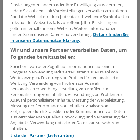
Einstellungen zu ändern oder Ihre Einwilligung zu widerrufen,
MEHR ZUM THEMA
indem Sie auf den Link Voreinstellungen verwalten am unteren
Rand der Webseite klicken [oder das schwebende Symbol unten
links auf der Webseite, falls zutreffend]. Ihre Einstellungen
Plaques bewerten
gelten innerhalb unseres Website. Weitere Informationen
Screening mittels Koronar-CT: Was das bringen
finden Sie in unserer Datenschutzerklärung.
Details finden Sie
könnte
in unserer Datenschutzerklärung.
Moderne CT-Geräte können Koronargefäße sichtbar
Wir und unsere Partner verarbeiten Daten, um
machen. Sie können aber auch atherosklerotischen
Folgendes bereitzustellen:
Gefäßschäden tief in die Plaque-Seele blicken. Hat die
Speichern von oder Zugriff auf Informationen auf einem
Koronar-CT eine große Screening-Zukunft?
Endgerät. Verwendung reduzierter Daten zur Auswahl von
Werbeanzeigen. Erstellung von Profilen für personalisierte
05.08.2026
Werbung. Verwendung von Profilen zur Auswahl
personalisierter Werbung. Erstellung von Profilen zur
Personalisierung von Inhalten. Verwendung von Profilen zur
Künstliche Intelligenz
Auswahl personalisierter Inhalte. Messung der Werbeleistung.
Bei urologischen Problemen: Fragen Sie Chatbot
Messung der Performance von Inhalten. Analyse von
Zielgruppen durch Statistiken oder Kombinationen von Daten
„Urobert“
aus verschiedenen Quellen. Entwicklung und Verbesserung der
Nein, es ist nicht immer Krebs: Anders als die üblichen
Angebote. Verwendung reduzierter Daten zur Auswahl von
Inhalten.
Suchmaschinen im Internet will das Chat-Angebot der
Uro-GmbH Nordrhein sachlicher informieren und
Liste der Partner (Lieferanten)