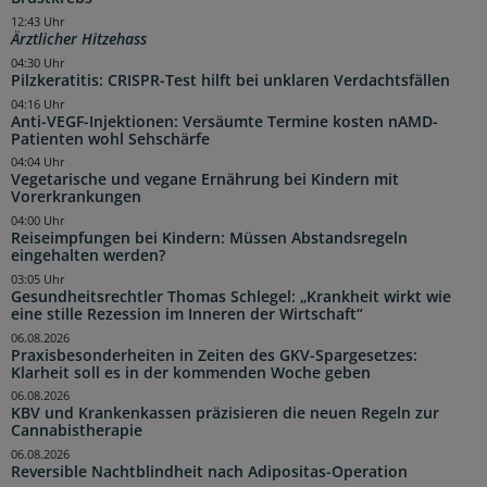
12:43 Uhr
Ärztlicher Hitzehass
04:30 Uhr
Pilzkeratitis: CRISPR-Test hilft bei unklaren Verdachtsfällen
04:16 Uhr
Anti-VEGF-Injektionen: Versäumte Termine kosten nAMD-
Patienten wohl Sehschärfe
04:04 Uhr
Vegetarische und vegane Ernährung bei Kindern mit
Vorerkrankungen
04:00 Uhr
Reiseimpfungen bei Kindern: Müssen Abstandsregeln
eingehalten werden?
03:05 Uhr
Gesundheitsrechtler Thomas Schlegel: „Krankheit wirkt wie
eine stille Rezession im Inneren der Wirtschaft“
06.08.2026
Praxisbesonderheiten in Zeiten des GKV-Spargesetzes:
Klarheit soll es in der kommenden Woche geben
06.08.2026
KBV und Krankenkassen präzisieren die neuen Regeln zur
Cannabistherapie
06.08.2026
Reversible Nachtblindheit nach Adipositas-Operation