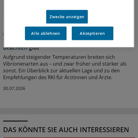
erstmal beruhigen statt zu verunsichern.
31.07.2026
Zwecke anzeigen
Alle ablehnen
Akzeptieren
Infektionsgefahr
Vibrionen-Infektionen: Was es jetzt für Ärzte zu
beachten gibt
Aufgrund steigender Temperaturen breiten sich
Vibrionenarten aus – und zwar früher und stärker als
sonst. Ein Überblick zur aktuellen Lage und zu den
Empfehlungen des RKI für Ärztinnen und Ärzte.
30.07.2026
DAS KÖNNTE SIE AUCH INTERESSIEREN