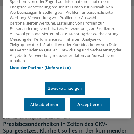
Speichern von oder Zugriff auf Informationen auf einem
Endgerät. Verwendung reduzierter Daten zur Auswahl von
Werbeanzeigen. Erstellung von Profilen für personalisierte
Werbung. Verwendung von Profilen zur Auswahl
MEHR ZUM THEMA
personalisierter Werbung. Erstellung von Profilen zur
Personalisierung von Inhalten. Verwendung von Profilen zur
Präventionsoffensive
Auswahl personalisierter Inhalte. Messung der Werbeleistung.
Gesundheitsrechtler Thomas Schlegel: „Krankheit
Messung der Performance von Inhalten. Analyse von
wirkt wie eine stille Rezession im Inneren der
Zielgruppen durch Statistiken oder Kombinationen von Daten
aus verschiedenen Quellen. Entwicklung und Verbesserung der
Wirtschaft“
Angebote. Verwendung reduzierter Daten zur Auswahl von
Die Koalition will die Prävention als
Inhalten.
gesamtgesellschaftliche Aufgabe stärken. Richtig so, sagt
Liste der Partner (Lieferanten)
der Gesundheitsrechtler Professor Thomas Schlegel im
Interview mit der Ärzte Zeitung. Das Thema habe aber
eine viel größere Dimension als viele meinten.
Zwecke anzeigen
07.08.2026
Alle ablehnen
Akzeptieren
Sparpaket sorgt für Unsicherheit
Praxisbesonderheiten in Zeiten des GKV-
Spargesetzes: Klarheit soll es in der kommenden