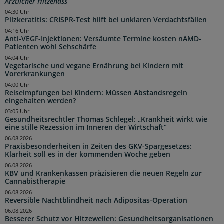
Ärztlicher Hitzehass
04:30 Uhr
Pilzkeratitis: CRISPR-Test hilft bei unklaren Verdachtsfällen
04:16 Uhr
Anti-VEGF-Injektionen: Versäumte Termine kosten nAMD-
Patienten wohl Sehschärfe
04:04 Uhr
Vegetarische und vegane Ernährung bei Kindern mit
Vorerkrankungen
04:00 Uhr
Reiseimpfungen bei Kindern: Müssen Abstandsregeln
eingehalten werden?
03:05 Uhr
Gesundheitsrechtler Thomas Schlegel: „Krankheit wirkt wie
eine stille Rezession im Inneren der Wirtschaft“
06.08.2026
Praxisbesonderheiten in Zeiten des GKV-Spargesetzes:
Klarheit soll es in der kommenden Woche geben
06.08.2026
KBV und Krankenkassen präzisieren die neuen Regeln zur
Cannabistherapie
06.08.2026
Reversible Nachtblindheit nach Adipositas-Operation
06.08.2026
Besserer Schutz vor Hitzewellen: Gesundheitsorganisationen