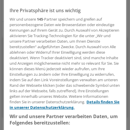
Schlagworte:
Ihre Privatsphäre ist uns wichtig
Krankenkassen
Versorgungsforschung
Wir und unsere
145
-Partner speichern und greifen auf
personenbezogene Daten wie Browserdaten oder eindeutige
Ihr Newsletter zum Thema
Kennungen auf Ihrem Gerät zu. Durch Auswahl von Akzeptieren
aktivieren Sie Tracking-Technologien für die unter „Wir und
unsere Partner verarbeiten Daten, um Ihnen Dienste
Politik & Debatte
bereitzustellen“ aufgeführten Zwecke. Durch Auswahl von Alle
ablehnen oder Widerruf Ihrer Einwilligung werden diese
Mit diesem Newsletter blicken Sie hinter das tägliche
deaktiviert. Wenn Tracker deaktiviert sind, sind manche Inhalte
Geschehen in der Gesundheitspolitik. Mit Analysen,
und Anzeigen möglicherweise nicht mehr so relevant für Sie. Sie
können dieses Menü jederzeit wieder aufrufen, um Ihre
Hintergründen und einem Blick auf Themen, die die Agenda
Einstellungen zu ändern oder Ihre Einwilligung zu widerrufen,
bestimmen.
indem Sie auf den Link Voreinstellungen verwalten am unteren
Rand der Webseite klicken [oder das schwebende Symbol unten
links auf der Webseite, falls zutreffend]. Ihre Einstellungen
14-tägig, donnerstags
gelten innerhalb unseres Website. Weitere Informationen
finden Sie in unserer Datenschutzerklärung.
Details finden Sie
Zum Abonnieren bitte anmelden
in unserer Datenschutzerklärung.
Wir und unsere Partner verarbeiten Daten, um
Folgendes bereitzustellen: