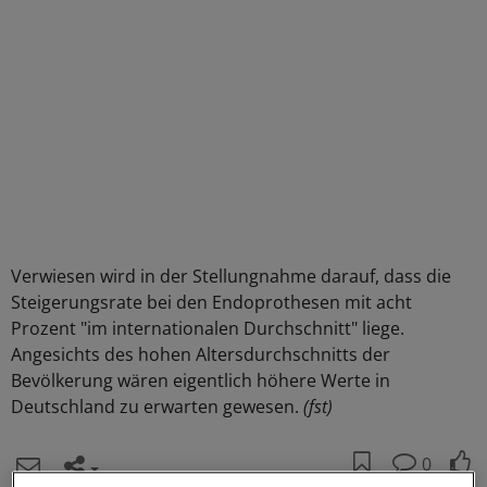
Verwiesen wird in der Stellungnahme darauf, dass die
Steigerungsrate bei den Endoprothesen mit acht
Prozent "im internationalen Durchschnitt" liege.
Angesichts des hohen Altersdurchschnitts der
Bevölkerung wären eigentlich höhere Werte in
Deutschland zu erwarten gewesen.
(fst)
0