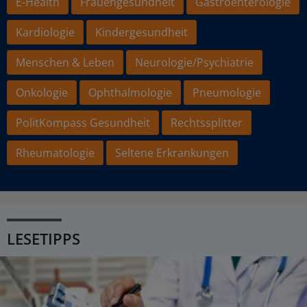
E-Health
Frauengesundheit
Gastroenterologie
Kardiologie
Kindergesundheit
Menschen & Leben
Neurologie/Psychiatrie
Onkologie
Ophthalmologie
Pneumologie
PolitKompass Gesundheit
Rechtssplitter
Rheumatologie
Seltene Erkrankungen
LESETIPPS