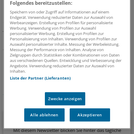
Versorgungsforschung reserviert.
Folgendes bereitzustellen:
Speichern von oder Zugriff auf Informationen auf einem
Die neue Groko hat in ihrem Koalitionsvertrag
Endgerät. Verwendung reduzierter Daten zur Auswahl von
angekündigt, den Fonds ab 2020 mit einem Volumen von
Werbeanzeigen. Erstellung von Profilen für personalisierte
jährlich 200 Millionen Euro fortzuführen. Ausdrücklich
Werbung. Verwendung von Profilen zur Auswahl
personalisierter Werbung. Erstellung von Profilen zur
bekennt sich die Regierung dazu, dass erfolgreiche
Personalisierung von Inhalten. Verwendung von Profilen zur
Projekte "zügig in die Regelversorgung überführt
Auswahl personalisierter Inhalte. Messung der Werbeleistung.
werden".
(fst)
Messung der Performance von Inhalten. Analyse von
Zielgruppen durch Statistiken oder Kombinationen von Daten
aus verschiedenen Quellen. Entwicklung und Verbesserung der
0
Angebote. Verwendung reduzierter Daten zur Auswahl von
Inhalten.
Liste der Partner (Lieferanten)
Schlagworte:
G-BA
Pflege
Zwecke anzeigen
Ihr Newsletter zum Thema
Alle ablehnen
Akzeptieren
Politik & Debatte
Mit diesem Newsletter blicken Sie hinter das tägliche