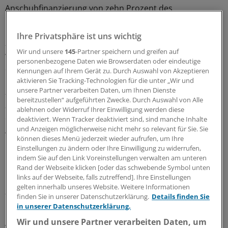
Anschubfinanzierung von zehn Prozent des
Fördervolumens helfen.
Ihre Privatsphäre ist uns wichtig
-
Förderung kleiner Projekte:
Auch Projekte mit einem
Wir und unsere
145
-Partner speichern und greifen auf
Volumen von weniger als 500.000 Euro sollten Mittel aus
personenbezogene Daten wie Browserdaten oder eindeutige
dem Fonds erhalten.
Kennungen auf Ihrem Gerät zu. Durch Auswahl von Akzeptieren
aktivieren Sie Tracking-Technologien für die unter „Wir und
unsere Partner verarbeiten Daten, um Ihnen Dienste
-
Abgelehnte Projekte:
Wenn sinnvolle Projektanträge
bereitzustellen“ aufgeführten Zwecke. Durch Auswahl von Alle
aufgrund formaler Kriterien scheitern, sollte das Votum
ablehnen oder Widerruf Ihrer Einwilligung werden diese
des Expertenrats mitgeteilt werden. Ebenso sollten die
deaktiviert. Wenn Tracker deaktiviert sind, sind manche Inhalte
und Anzeigen möglicherweise nicht mehr so relevant für Sie. Sie
Antragsteller informiert werden, ob eine erneute
können dieses Menü jederzeit wieder aufrufen, um Ihre
Einreichung von Konzepten empfehlenswert ist.
Einstellungen zu ändern oder Ihre Einwilligung zu widerrufen,
indem Sie auf den Link Voreinstellungen verwalten am unteren
Bis einschließlich 2019 werden über den
Rand der Webseite klicken [oder das schwebende Symbol unten
links auf der Webseite, falls zutreffend]. Ihre Einstellungen
Innovationsfonds insgesamt 300 Millionen Euro pro Jahr
gelten innerhalb unseres Website. Weitere Informationen
zur Verfügung gestellt. 225 Millionen Euro davon fließen
finden Sie in unserer Datenschutzerklärung.
Details finden Sie
in die Förderung neuer Versorgungsformen, 75
in unserer Datenschutzerklärung.
Millionen Euro jährlich sind für Vorhaben der
Wir und unsere Partner verarbeiten Daten, um