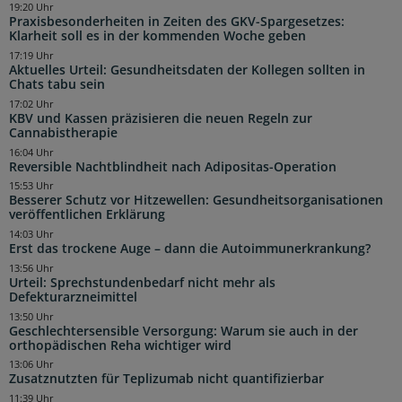
19:20 Uhr
Praxisbesonderheiten in Zeiten des GKV-Spargesetzes:
Klarheit soll es in der kommenden Woche geben
17:19 Uhr
Aktuelles Urteil: Gesundheitsdaten der Kollegen sollten in
Chats tabu sein
17:02 Uhr
KBV und Kassen präzisieren die neuen Regeln zur
Cannabistherapie
16:04 Uhr
Reversible Nachtblindheit nach Adipositas-Operation
15:53 Uhr
Besserer Schutz vor Hitzewellen: Gesundheitsorganisationen
veröffentlichen Erklärung
14:03 Uhr
Erst das trockene Auge – dann die Autoimmunerkrankung?
13:56 Uhr
Urteil: Sprechstundenbedarf nicht mehr als
Defekturarzneimittel
13:50 Uhr
Geschlechtersensible Versorgung: Warum sie auch in der
orthopädischen Reha wichtiger wird
13:06 Uhr
Zusatznutzten für Teplizumab nicht quantifizierbar
11:39 Uhr