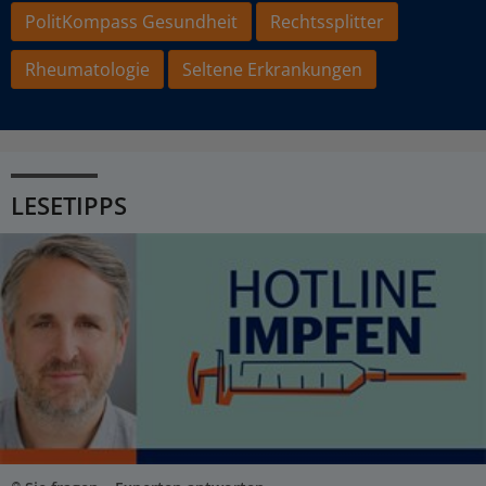
PolitKompass Gesundheit
Rechtssplitter
Rheumatologie
Seltene Erkrankungen
LESETIPPS