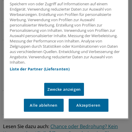
Speichern von oder Zugriff auf Informationen auf einem
Endgerät. Verwendung reduzierter Daten zur Auswahl von
Einzelne Klinikträger dagegen setzen auf Gespräche.
Werbeanzeigen. Erstellung von Profilen für personalisierte
Zugleich beteiligen sich niedergelassene Ärzte aus
Werbung. Verwendung von Profilen zur Auswahl
personalisierter Werbung. Erstellung von Profilen zur
Hamburg an der Verfassungsklage gegen den
Personalisierung von Inhalten. Verwendung von Profilen zur
Paragrafen in Karlsruhe. Die Behörde versuchte, das
Auswahl personalisierter Inhalte. Messung der Werbeleistung.
Thema bis zur Bürgerschaftswahl im Frühjahr aus den
Messung der Performance von Inhalten. Analyse von
Zielgruppen durch Statistiken oder Kombinationen von Daten
Schlagzeilen heraus zu halten, was ihr auch gelang. Die
aus verschiedenen Quellen. Entwicklung und Verbesserung der
danach erteilten Genehmigungen wurden in der
Angebote. Verwendung reduzierter Daten zur Auswahl von
Öffentlichkeit kaum wahrgenommen.
Inhalten.
Liste der Partner (Lieferanten)
Bislang sind elf Genehmigungen nach Paragraf 116 b für
Hamburger Krankenhäuser erteilt worden. Über zwölf
Zwecke anzeigen
weitere Anträge muss noch entschieden werden.
(di)
Lesen Sie dazu auch den Kommentar:
Dauerfehde wird
Alle ablehnen
Akzeptieren
keine Lösung sein
Lesen Sie dazu auch:
Chance oder Bedrohung? Kein