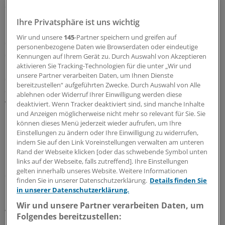
darauf kam es erstmals zu öffentlichen Vorwürfen.
Ihre Privatsphäre ist uns wichtig
Die Hamburgische Krankenhausgesellschaft (HKG) warf
Wir und unsere
145
-Partner speichern und greifen auf
der KV daraufhin "juristische Winkelzüge" vor. Die KV
personenbezogene Daten wie Browserdaten oder eindeutige
drohte mit Klage, die Hamburger Gesundheitsbehörde
Kennungen auf Ihrem Gerät zu. Durch Auswahl von Akzeptieren
rief beide Seiten zur Mäßigung auf, weil sie Nachteile für
aktivieren Sie Tracking-Technologien für die unter „Wir und
unsere Partner verarbeiten Daten, um Ihnen Dienste
den Ruf des Standortes befürchtete. Unstrittig war
bereitzustellen“ aufgeführten Zwecke. Durch Auswahl von Alle
dagegen die erste Zulassung nach 116 b, die im
ablehnen oder Widerruf Ihrer Einwilligung werden diese
vergangenen Jahr dem Universitäts-Krankenhaus
deaktiviert. Wenn Tracker deaktiviert sind, sind manche Inhalte
und Anzeigen möglicherweise nicht mehr so relevant für Sie. Sie
Hamburg-Eppendorf (UKE) für die Behandlung von
können dieses Menü jederzeit wieder aufrufen, um Ihre
Patienten mit Marfan-Syndrom erteilt wurde.
Einstellungen zu ändern oder Ihre Einwilligung zu widerrufen,
indem Sie auf den Link Voreinstellungen verwalten am unteren
In der Folge versuchten beide Seiten, die Öffentlichkeit
Rand der Webseite klicken [oder das schwebende Symbol unten
links auf der Webseite, falls zutreffend]. Ihre Einstellungen
mit ihren Argumenten zu überzeugen, während hinter
gelten innerhalb unseres Website. Weitere Informationen
den Kulissen weiter heftig gestritten wurde. Ein
finden Sie in unserer Datenschutzerklärung.
Details finden Sie
Gesprächsangebot der KV zum Thema onkologische
in unserer Datenschutzerklärung.
Behandlungen wies die HKG im Februar 2008 zurück,
Wir und unsere Partner verarbeiten Daten, um
weil sie vor Erteilung der Genehmigungen dazu keinen
Folgendes bereitzustellen:
Anlass sah.