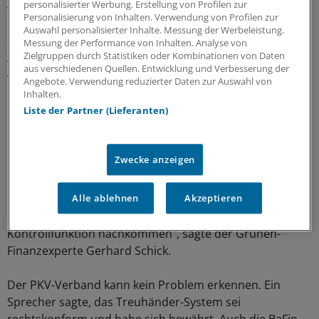
personalisierter Werbung. Erstellung von Profilen zur
Treuhändern. Die Politiker interessieren sich für die
Personalisierung von Inhalten. Verwendung von Profilen zur
maximalen Geldsummen, die Treuhänder von einzelnen
Auswahl personalisierter Inhalte. Messung der Werbeleistung.
Messung der Performance von Inhalten. Analyse von
oder mehreren Versicherern einstreichen und danach,
Zielgruppen durch Statistiken oder Kombinationen von Daten
wie hoch die Einnahmen aus der Arbeit für einen
aus verschiedenen Quellen. Entwicklung und Verbesserung der
Versicherer im Vergleich zum Gesamtumsatz ausfallen
Angebote. Verwendung reduzierter Daten zur Auswahl von
Inhalten.
können.
Liste der Partner (Lieferanten)
Ein weiterer Punkt ist, ob die Branche ausreichend für
mögliche Rückzahlungen gerüstet ist, zu denen es bei
Zwecke anzeigen
rechtskräftig als unwirksam eingestuften
Prämienerhöhungen kommen könnte.
Alle ablehnen
Akzeptieren
"Mit der Kleinen Anfrage möchten wir Grünen unserer
Kontrollfunktion nachkommen", sagte der Grünen-
Finanzexperte Gerhard Schick.
Der PKV-Verband kann kein Problem erkennen. Ein
Sprecher sagte, das Treuhänder-System sei