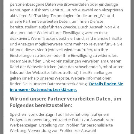
erklärt. Offenbar folgte das Gericht der Argumentation
personenbezogene Daten wie Browserdaten oder eindeutige
der Klägerseite, der Treuhänder habe einen zu großen
Kennungen auf Ihrem Gerät zu. Durch Auswahl von Akzeptieren
aktivieren Sie Tracking-Technologien für die unter „Wir und
Anteil seiner Einkünfte mit dieser einen Gesellschaft
unsere Partner verarbeiten Daten, um Ihnen Dienste
erzielt.
bereitzustellen“ aufgeführten Zwecke. Durch Auswahl von Alle
ablehnen oder Widerruf Ihrer Einwilligung werden diese
deaktiviert. Wenn Tracker deaktiviert sind, sind manche Inhalte
Die Axa hat Revision gegen das Urteil eingelegt,
jetzt
und Anzeigen möglicherweise nicht mehr so relevant für Sie. Sie
liegt die Sache beim Bundesgerichtshof.
Die Grünen
können dieses Menü jederzeit wieder aufrufen, um Ihre
wollen nun wissen, wie die Finanzaufsicht BaFin die
Einstellungen zu ändern oder Ihre Einwilligung zu widerrufen,
Unabhängigkeit der Treuhänder überprüft.
indem Sie auf den Link Voreinstellungen verwalten am unteren
Rand der Webseite klicken [oder das schwebende Symbol unten
links auf der Webseite, falls zutreffend]. Ihre Einstellungen
Sie fragen nach der Zahl der Erstprüfungen in den
gelten innerhalb unseres Website. Weitere Informationen
vergangenen zehn Jahren und danach, ob Treuhänder
finden Sie in unserer Datenschutzerklärung.
Details finden Sie
auch persönlich vorgeladen wurden. Außerdem
in unserer Datenschutzerklärung.
erkundigen sie sich, ob überhaupt schon einmal ein
Wir und unsere Partner verarbeiten Daten, um
Kandidat abgelehnt worden ist.
Folgendes bereitzustellen:
Speichern von oder Zugriff auf Informationen auf einem
Wie viel verdienen Treuhänder?
Endgerät. Verwendung reduzierter Daten zur Auswahl von
Werbeanzeigen. Erstellung von Profilen für personalisierte
Werbung. Verwendung von Profilen zur Auswahl
Weitere Fragen drehen sich um die Einkommen von