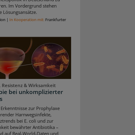
eren. Im Vordergrund stehen
e Lösungsansätze.
ion
|
In Kooperation mit:
Frankfurter
, Resistenz & Wirksamkeit
ie bei unkomplizierter
s
 Erkenntnisse zur Prophylaxe
erender Harnwegsinfekte,
ztrends bei E. coli und zur
keit bewährter Antibiotika –
nd auf Real-World-Daten und