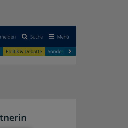
melden
Suche
Menü
Politik & Debatte
Sonderberichte
Newsletter
Jobb
tnerin