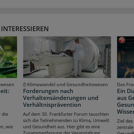
 INTERESSIEREN
swesen
Klimawandel und Gesundheitswesen
Das Fran
eit:
Forderungen nach
Ein D
Verhaltensänderungen und
aus Ge
Verhältnisprävention
Gesun
Wisse
 die
Auf dem 30. Frankfurter Forum tauschten
sich die Teilnehmenden zu Klima, Umwelt
Ziel des
n, wie
und Gesundheit aus. Hier gibt es eine
zentrale
Zusammenfassung der Veranstaltung.
Gesundhe