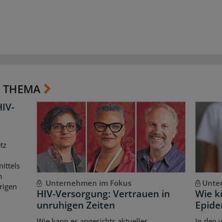
 THEMA
HIV-
tz
ittels
n
Unternehmen im Fokus
Unte
rigen
HIV-Versorgung: Vertrauen in
Wie k
unruhigen Zeiten
Epide
Wie kann es angesichts aktueller
In den 