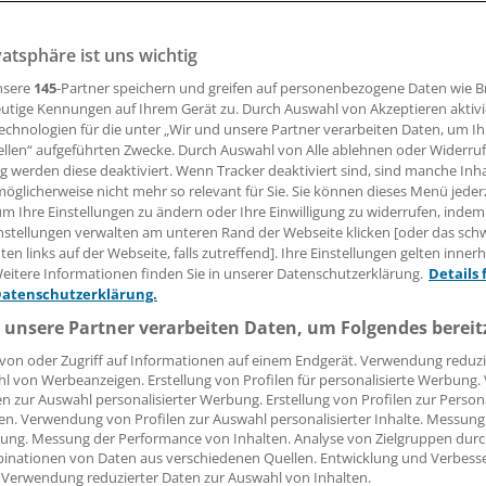
vatsphäre ist uns wichtig
nsere
145
-Partner speichern und greifen auf personenbezogene Daten wie 
08.02.2017, 14:25 Uhr
utige Kennungen auf Ihrem Gerät zu. Durch Auswahl von Akzeptieren aktivi
echnologien für die unter „Wir und unsere Partner verarbeiten Daten, um I
ellen“ aufgeführten Zwecke. Durch Auswahl von Alle ablehnen oder Widerruf
ng werden diese deaktiviert. Wenn Tracker deaktiviert sind, sind manche Inh
öglicherweise nicht mehr so relevant für Sie. Sie können dieses Menü jeder
n Mann, der seine ehemalige Partnerin mit HIV angesteckt h
um Ihre Einstellungen zu ändern oder Ihre Einwilligung zu widerrufen, indem
chmerzensgeld plus Zinsen zahlen. Das hat das Oberlandes
nstellungen verwalten am unteren Rand der Webseite klicken [oder das sc
ttwoch entschieden (Az.: 20 U 2486/16). Er muss außerde
en links auf der Webseite, falls zutreffend]. Ihre Einstellungen gelten inner
eitere Informationen finden Sie in unserer Datenschutzerklärung.
Details 
 übernehmen und für eventuelle materielle und immateriel
Datenschutzerklärung.
künftig entstehen, zu zwei Dritteln aufkommen. Die heute 60-
 unsere Partner verarbeiten Daten, um Folgendes bereit
rozess 160.000 Euro Schmerzensgeld verlangt. Revision wurd
von oder Zugriff auf Informationen auf einem Endgerät. Verwendung reduzi
l von Werbeanzeigen. Erstellung von Profilen für personalisierte Werbung
en zur Auswahl personalisierter Werbung. Erstellung von Profilen zur Person
 hatte den Mann 2012 kennengelernt und nach eigenen Ang
en. Verwendung von Profilen zur Auswahl personalisierter Inhalte. Messung
en Aidstest verlangt, weil seine frühere Lebensgefährtin an 
ung. Messung der Performance von Inhalten. Analyse von Zielgruppen durch
inationen von Daten aus verschiedenen Quellen. Entwicklung und Verbess
e gestorben war. Er habe allerdings entgegen der Abspra
 Verwendung reduzierter Daten zur Auswahl von Inhalten.