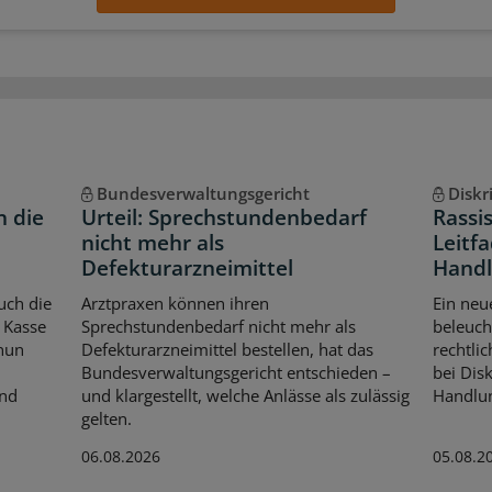
Bundesverwaltungsgericht
Diskr
n die
Urteil: Sprechstundenbedarf
Rassi
nicht mehr als
Leitfa
Defekturarzneimittel
Handl
uch die
Arztpraxen können ihren
Ein neu
 Kasse
Sprechstundenbedarf nicht mehr als
beleuch
 nun
Defekturarzneimittel bestellen, hat das
rechtli
Bundesverwaltungsgericht entschieden –
bei Dis
Und
und klargestellt, welche Anlässe als zulässig
Handlun
gelten.
06.08.2026
05.08.2