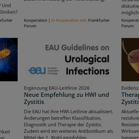
? Und
diskuti
liniken?
möglich
kfurter
Kooperation
|
In Kooperation mit:
Frankfurter
Kooperat
Forum
Forum
Ergänzung EAU-Leitlinie 2026
Evidenz
Neue Empfehlung zu HWI und
Therap
Zystitis
Zystiti
Die EAU hat ihre HWI-Leitlinie aktualisiert.
Aktuelle
Änderungen betreffen Klassifikation,
rezidivi
Diagnostik und Therapie der Zystitis.
Resisten
Zudem wird ein weiteres Antibiotikum als
Wirksam
hkeit
Mittel der 1. Wahl empfohlen.
basiere
gt,