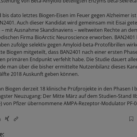
tstehung von Beta-Amyloid beteiligten Enzyms beta-Sekreta
 bis dato letztes Biogen-Eisen im Feuer gegen Alzheimer ist
N2401. Auch dieser Kandidat wird gemeinsam mit Eisai getes
e – mit Ausnahme Skandinaviens – weltweiten Rechte an de
edischen Firma BioArctic Neuroscience erworben. BAN2401
ben zufolge selektiv gegen Amyloid-beta-Protofibrillen wirk
e Biogen mitgeteilt, dass BAN2401 nach einer ersten Phase-
n primären Endpunkt verfehlt habe. Die Studie dauert alle
rde man über die bisher ermittelte Nutzenbilanz dieses Kand
älfte 2018 Auskunft geben können.
 Biogen derzeit 18 klinische Prüfprojekte in den Phasen I bis
ngster Neuzugang: Der Mitte März auf dem Studien-Stand II
e) von Pfizer übernommene AMPA-Rezeptor-Modulator PF-
e: