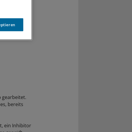
eptieren
 gearbeitet.
es, bereits
, ein Inhibitor