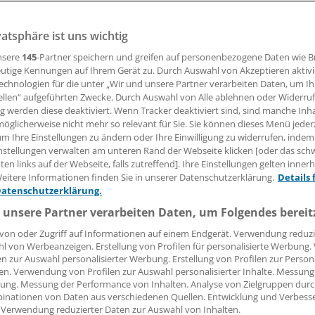
ich in der Alzheimerforschung gut aufgestellt.
vatsphäre ist uns wichtig
nsere
145
-Partner speichern und greifen auf personenbezogene Daten wie 
06.04.2018, 14:14 Uhr
utige Kennungen auf Ihrem Gerät zu. Durch Auswahl von Akzeptieren aktivi
echnologien für die unter „Wir und unsere Partner verarbeiten Daten, um I
ellen“ aufgeführten Zwecke. Durch Auswahl von Alle ablehnen oder Widerruf
ng werden diese deaktiviert. Wenn Tracker deaktiviert sind, sind manche Inh
öglicherweise nicht mehr so relevant für Sie. Sie können dieses Menü jeder
ch Angaben seiner deutschen Landesgesellschaft hat der 
um Ihre Einstellungen zu ändern oder Ihre Einwilligung zu widerrufen, indem
nstellungen verwalten am unteren Rand der Webseite klicken [oder das sc
n Biogen derzeit sechs Prüfpräparate gegen Alzheimer in de
en links auf der Webseite, falls zutreffend]. Ihre Einstellungen gelten inner
ien allein im vorigen Jahr neu hinzugekommen, also entwed
eitere Informationen finden Sie in unserer Datenschutzerklärung.
Details 
 worden oder aus eigenen präklinischen Anstrengungen in di
Datenschutzerklärung.
ei diesen neuen Kadidaten handelt es sich den Angaben zuf
 unsere Partner verarbeiten Daten, um Folgendes bereit
Antikörper (BIIB092
, einlizenziert von Bristol-Myers Squibb s
von oder Zugriff auf Informationen auf einem Endgerät. Verwendung reduzi
nse-Oligonukleotid (BIIB080), das in Kooperation mit der ka
l von Werbeanzeigen. Erstellung von Profilen für personalisierte Werbung
 Ionis entdeckt wurde. Alle drei Präparate, heißt es, richt
en zur Auswahl personalisierter Werbung. Erstellung von Profilen zur Person
 der Alzheimererkrankung assoziierte Tau-Protein.
en. Verwendung von Profilen zur Auswahl personalisierter Inhalte. Messung
ung. Messung der Performance von Inhalten. Analyse von Zielgruppen durch
inationen von Daten aus verschiedenen Quellen. Entwicklung und Verbess
s arbeiten die Biogen-Forscher bereits seit längerem an dr
 Verwendung reduzierter Daten zur Auswahl von Inhalten.