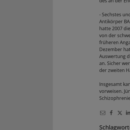
des an der En
- Sechstes und
Antikörper BA
hatte 2007 di
von der schw
früheren Anga
Dezember hatt
Auswertung de
an. Sicher we
der zweiten H
Insgesamt kann
vorweisen. Jü
Schizophreni
Schlagwort