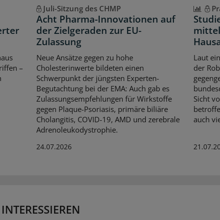
Juli-Sitzung des CHMP
Pr
Acht Pharma-Innovationen auf
Studi
erter
der Zielgeraden zur EU-
mittel
Zulassung
Hausa
haus
Neue Ansätze gegen zu hohe
Laut ei
iffen –
Cholesterinwerte bildeten einen
der Rob
n
Schwerpunkt der jüngsten Experten-
gegenge
Begutachtung bei der EMA: Auch gab es
bundesd
Zulassungsempfehlungen für Wirkstoffe
Sicht v
gegen Plaque-Psoriasis, primäre biliäre
betroff
Cholangitis, COVID-19, AMD und zerebrale
auch vi
Adrenoleukodystrophie.
24.07.2026
21.07.2
 INTERESSIEREN