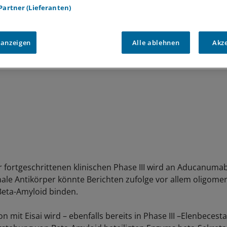
egen Alzheimer:
 Partner (Lieferanten)
 anzeigen
Alle ablehnen
Akz
er fortgeschrittenen klinischen Phase III wird an Aducanumab
le Antikörper könnte Berichten zufolge vor allem oligomer
Beta-Amyloid binden.
on mit Eisai wird – ebenfalls bereits in Phase III –Elenbecestat