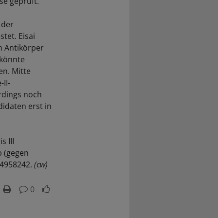
se geprüft.
 der
tet. Eisai
m Antikörper
 könnte
en. Mitte
II-
rdings noch
idaten erst in
 III
b (gegen
04958242.
(cw)
0