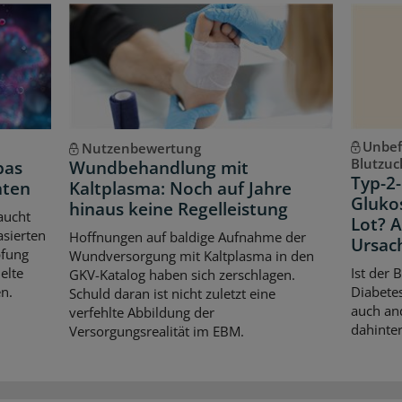
Unbef
Nutzenbewertung
Blutzuc
pas
Wundbehandlung mit
Typ-2-
hten
Kaltplasma: Noch auf Jahre
Gluko
hinaus keine Regelleistung
aucht
Lot? 
asierten
Hoffnungen auf baldige Aufnahme der
Ursac
pfung
Wundversorgung mit Kaltplasma in den
elte
Ist der 
GKV-Katalog haben sich zerschlagen.
n.
Diabetes
Schuld daran ist nicht zuletzt eine
auch an
verfehlte Abbildung der
dahinter
Versorgungsrealität im EBM.