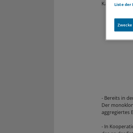
Kandidaten g
Liste der
Zwecke
- Bereits in d
Der monoklona
aggregiertes 
- In Kooperati