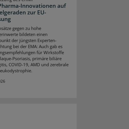
Pharma-Innovationen auf
ielgeraden zur EU-
sung
sätze gegen zu hohe
erinwerte bildeten einen
unkt der jüngsten Experten-
htung bei der EMA: Auch gab es
ngsempfehlungen für Wirkstoffe
laque-Psoriasis, primäre biliäre
itis, COVID-19, AMD und zerebrale
eukodystrophie.
026