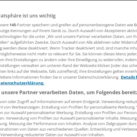
vatsphäre ist uns wichtig
nsere
145
-Partner speichern und greifen auf personenbezogene Daten wie 
04.02.2016, 09:39 Uhr
utige Kennungen auf Ihrem Gerät zu. Durch Auswahl von Akzeptieren aktivi
echnologien für die unter „Wir und unsere Partner verarbeiten Daten, um I
ellen“ aufgeführten Zwecke. Durch Auswahl von Alle ablehnen oder Widerruf
ng werden diese deaktiviert. Wenn Tracker deaktiviert sind, sind manche Inh
öglicherweise nicht mehr so relevant für Sie. Sie können dieses Menü jeder
M/MARBURG.
Die
Übernahme des Grippeimpfstoffgeschäfts
um Ihre Einstellungen zu ändern oder Ihre Einwilligung zu widerrufen, indem
tralische CSL-Gruppe
ist nun auch in Deutschland abgeschl
nstellungen verwalten am unteren Rand der Webseite klicken [oder das sc
en links auf der Webseite, falls zutreffend]. Ihre Einstellungen gelten inner
eitere Informationen finden Sie in unserer Datenschutzerklärung.
Details 
ration in das Grippeimpfstoffgeschäft von CSL wurde unte
Datenschutzerklärung.
ich ein neues Unternehmen gegründet.
 unsere Partner verarbeiten Daten, um Folgendes bereit
von oder Zugriff auf Informationen auf einem Endgerät. Verwendung reduzi
l von Werbeanzeigen. Erstellung von Profilen für personalisierte Werbung
en zur Auswahl personalisierter Werbung. Erstellung von Profilen zur Person
en. Verwendung von Profilen zur Auswahl personalisierter Inhalte. Messung
ung. Messung der Performance von Inhalten. Analyse von Zielgruppen durch
inationen von Daten aus verschiedenen Quellen. Entwicklung und Verbess
 Verwendung reduzierter Daten zur Auswahl von Inhalten.