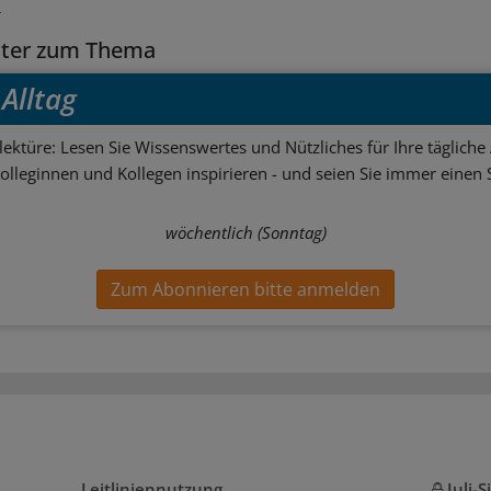
n
tter zum Thema
Alltag
ektüre: Lesen Sie Wissenswertes und Nützliches für Ihre tägliche 
Kolleginnen und Kollegen inspirieren - und seien Sie immer einen S
wöchentlich (Sonntag)
Zum Abonnieren bitte anmelden
Leitliniennutzung
Juli-