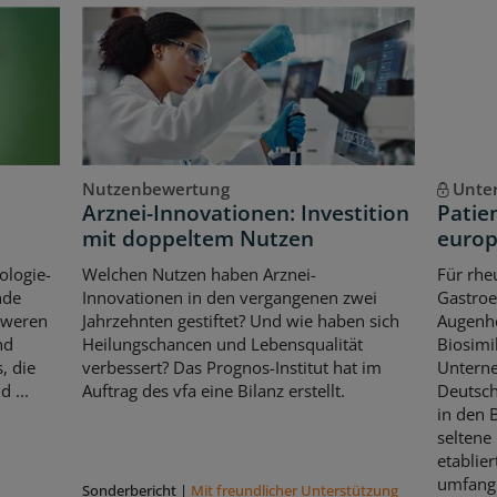
Nutzenbewertung
Unte
Arznei-Innovationen: Investition
Patie
mit doppeltem Nutzen
europ
ologie-
Welchen Nutzen haben Arznei-
Für rhe
nde
Innovationen in den vergangenen zwei
Gastroe
hweren
Jahrzehnten gestiftet? Und wie haben sich
Augenhe
nd
Heilungschancen und Lebensqualität
Biosimi
, die
verbessert? Das Prognos-Institut hat im
Untern
 ...
Auftrag des vfa eine Bilanz erstellt.
Deutsch
in den 
seltene
etablier
umfangr
Sonderbericht
|
Mit freundlicher Unterstützung