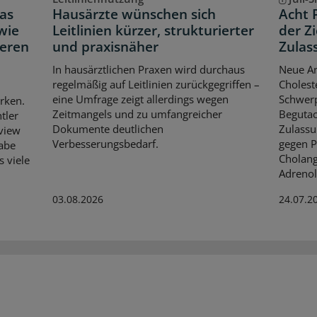
as
Hausärzte wünschen sich
Acht 
wie
Leitlinien kürzer, strukturierter
der Z
neren
und praxisnäher
Zulas
In hausärztlichen Praxen wird durchaus
Neue An
regelmäßig auf Leitlinien zurückgegriffen –
Cholest
eine Umfrage zeigt allerdings wegen
Schwerp
rken.
Zeitmangels und zu umfangreicher
Begutac
tler
Dokumente deutlichen
Zulassu
rview
Verbesserungsbedarf.
gegen P
habe
Cholang
s viele
Adrenol
03.08.2026
24.07.2