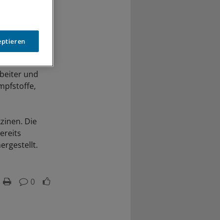
eptieren
rbeiter und
mpfstoffe,
zinen. Die
ereits
rgestellt.
0