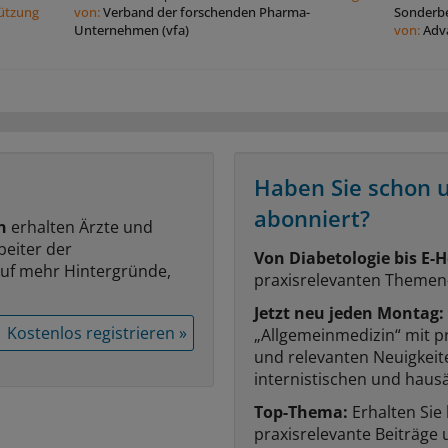
tützung
von:
Verband der forschenden Pharma-
Sonderbe
Unternehmen (vfa)
von:
Adv
Haben Sie schon 
abonniert?
n
erhalten Ärzte und
beiter der
Von Diabetologie bis E-H
auf mehr Hintergründe,
praxisrelevanten Themen
Jetzt neu jeden Montag:
Kostenlos registrieren »
„Allgemeinmedizin“ mit p
und relevanten Neuigkei
internistischen und hausä
Top-Thema:
Erhalten Sie
praxisrelevante Beiträge 