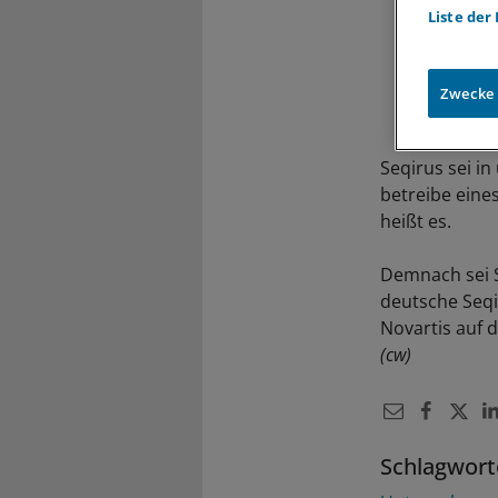
Liste der
Zwecke
Seqirus sei i
betreibe eine
heißt es.
Demnach sei S
deutsche Seqir
Novartis auf 
(cw)
Schlagwort