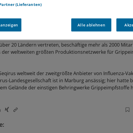
 Partner (Lieferanten)
 anzeigen
Alle ablehnen
Akz
n über 20 Ländern vertreten, beschäftige mehr als 2000 Mita
s der weltweiten größten Produktionsnetzwerke für Grippei
eqirus weltweit der zweitgrößte Anbieter von Influenza-Vak
us-Landesgesellschaft ist in Marburg ansässig; hier hatte b
dem Gelände der einstigen Behringwerke Grippeimpfstoffe he
e: