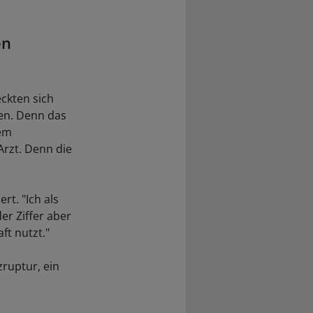
en
eckten sich
ten. Denn das
nem
Arzt. Denn die
rt. "Ich als
er Ziffer aber
ft nutzt."
zruptur, ein