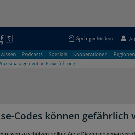
An
swissen
Podcasts
Specials
Kooperationen
Regionen
Praxismanagement
Praxisführung
se-Codes können gefährlich
egressen zu schützen, sollten Ärzte Diagnosen genau versc