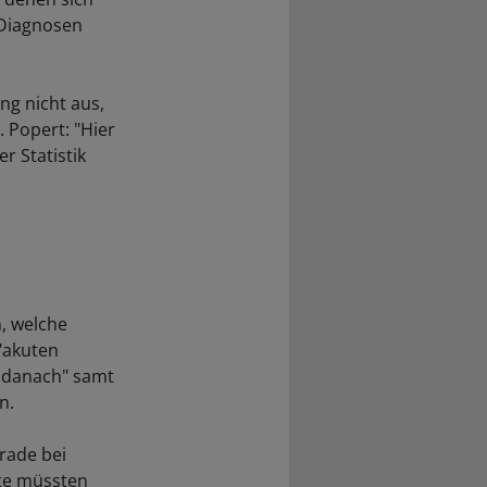
 Diagnosen
ng nicht aus,
 Popert: "Hier
 Statistik
, welche
"akuten
d danach" samt
n.
erade bei
zte müssten