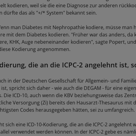
elt kodieren, weil sie die eine Diagnose zur anderen rückko
n dürfte das als "+/* System" bekannt sein.
 Wenn man Diabetes mit Nephropathie kodiere, müsse man 
ere mit dem Diabetes kodieren. "Früher war das anders, da
iere, KHK, Auge nebeneinander kodieren", sagte Popert, un
diese Kodierung angenommen.
dierung, die an die ICPC-2 angelehnt ist, 
uch in der Deutschen Gesellschaft für Allgemein- und Famil
ist, spricht sich daher - wie auch die DEGAM - für eine eige
. Die ICD-10, auch wenn die KBV beziehungsweise das Zentra
tliche Versorgung (Zi) bereits den Hausarzt-Thesaurus mit d
htigsten Codes herausgegeben hätten, sei zu umfangreich.
t sich eine ICD-10-Kodierung, die an die ICPC-2 angelehnt w
allel verwendet werden können. In der ICPC-2 gebe es näml