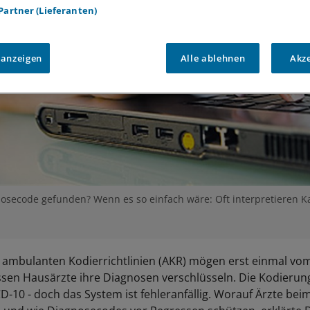
 Partner (Lieferanten)
 anzeigen
Alle ablehnen
Akz
nosecode gefunden? Wenn es so einfach wäre: Oft interpretieren 
 ambulanten Kodierrichtlinien (AKR) mögen erst einmal vom 
en Hausärzte ihre Diagnosen verschlüsseln. Die Kodierung
CD-10 - doch das System ist fehleranfällig. Worauf Ärzte be