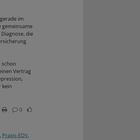
 gerade im
ine gemeinsame
e Diagnose, die
Versicherung
n schon
einen Vertrag
epression,
 kein
0
Praxis-EDV