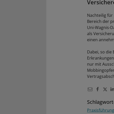
Versicher
Nachteilig fü
Bereich der p
Uni-Wagnis-Dat
als Versicher
einen annehml
Dabei, so die
Erkrankungen 
nur mit Aussc
Mobbingopfer,
Vertragsabsc
Schlagwort
Praxisführun