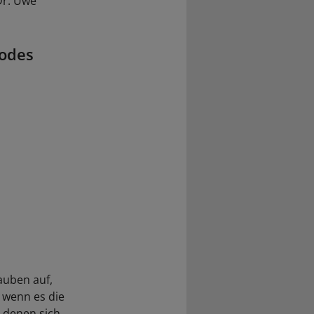
Dr. Uwe
Codes
auben auf,
, wenn es die
n denen sich