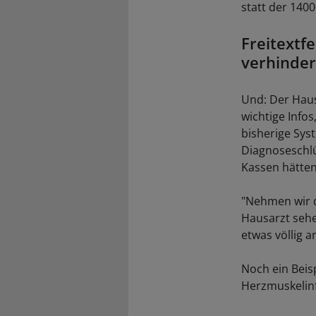
statt der 140
Freitextf
verhinde
Und: Der Hausa
wichtige Info
bisherige Sys
Diagnoseschlü
Kassen hätten
"Nehmen wir d
Hausarzt sehe
etwas völlig a
Noch ein Beisp
Herzmuskelinf