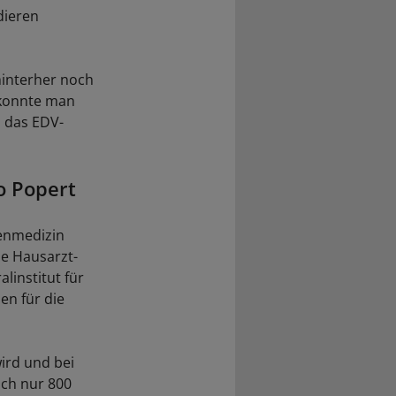
dieren
hinterher noch
 konnte man
d das EDV-
so Popert
ienmedizin
ne Hausarzt-
linstitut für
en für die
ird und bei
ich nur 800