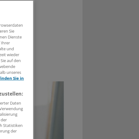
 werden.
Browserdaten
eren Sie
hnen Dienste
 Ihrer
alte und
zeit wieder
 Sie auf den
hwebende
0
halb unseres
finden Sie in
zustellen:
erter Daten
. Verwendung
alisierung
 der
 Statistiken
erung der