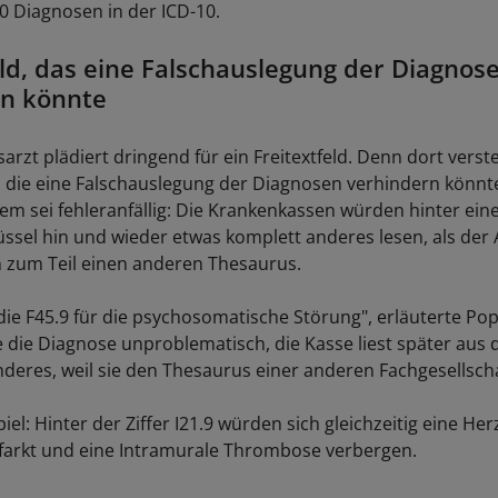
00 Diagnosen in der ICD-10.
eld, das eine Falschauslegung der Diagnos
rn könnte
rzt plädiert dringend für ein Freitextfeld. Denn dort verst
s, die eine Falschauslegung der Diagnosen verhindern könn
tem sei fehleranfällig: Die Krankenkassen würden hinter ei
ssel hin und wieder etwas komplett anderes lesen, als der 
 zum Teil einen anderen Thesaurus.
ie F45.9 für die psychosomatische Störung", erläuterte Pope
 die Diagnose unproblematisch, die Kasse liest später aus d
nderes, weil sie den Thesaurus einer anderen Fachgesellscha
iel: Hinter der Ziffer I21.9 würden sich gleichzeitig eine Her
arkt und eine Intramurale Thrombose verbergen.