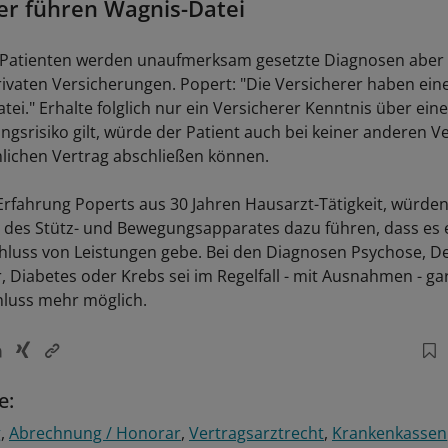
er führen Wagnis-Datei
r Patienten werden unaufmerksam gesetzte Diagnosen aber
rivaten Versicherungen. Popert: "Die Versicherer haben e
ei." Erhalte folglich nur ein Versicherer Kenntnis über ein
ungsrisiko gilt, würde der Patient auch bei keiner anderen 
ichen Vertrag abschließen können.
 Erfahrung Poperts aus 30 Jahren Hausarzt-Tätigkeit, würde
des Stütz- und Bewegungsapparates dazu führen, dass es 
hluss von Leistungen gebe. Bei den Diagnosen Psychose, D
 Diabetes oder Krebs sei im Regelfall - mit Ausnahmen - gar
hluss mehr möglich.
e:
g
Abrechnung / Honorar
Vertragsarztrecht
Krankenkassen