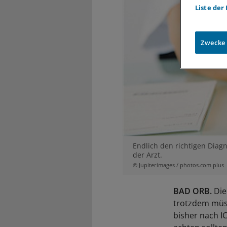
Liste der
Zwecke
Endlich den richtigen Diag
der Arzt.
© Jupiterimages / photos.com plus
BAD ORB.
Die
trotzdem müss
bisher nach I