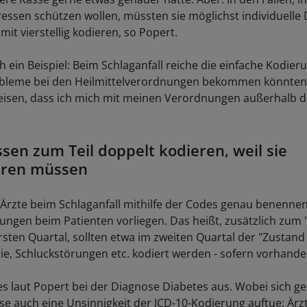
ressen schützen wollen, müssten sie möglichst individuelle
mit vierstellig kodieren, so Popert.
 ein Beispiel: Beim Schlaganfall reiche die einfache Kodieru
obleme bei den Heilmittelverordnungen bekommen könnten.
isen, dass ich mich mit meinen Verordnungen außerhalb der
sen zum Teil doppelt kodieren, weil sie
eren müssen
 Ärzte beim Schlaganfall mithilfe der Codes genau benennen
ungen beim Patienten vorliegen. Das heißt, zusätzlich zum 
rsten Quartal, sollten etwa im zweiten Quartal der "Zustan
ie, Schluckstörungen etc. kodiert werden - sofern vorhande
 es laut Popert bei der Diagnose Diabetes aus. Wobei sich g
se auch eine Unsinnigkeit der ICD-10-Kodierung auftue: Är