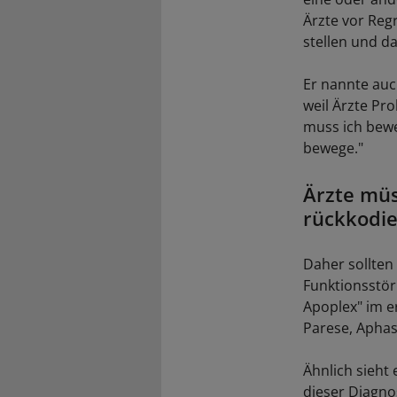
Ärzte vor Reg
stellen und da
Er nannte auch
weil Ärzte Pr
muss ich bewe
bewege."
Ärzte müs
rückkodi
Daher sollten
Funktionsstör
Apoplex" im e
Parese, Aphas
Ähnlich sieht
dieser Diagno