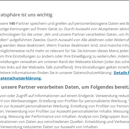
e unterschätzen: Jeder Code kann zum Risiko für Patienten
usärzte liegen daher manche Fallstricke in der Kodierung.
vatsphäre ist uns wichtig
nsere
145
-Partner speichern und greifen auf personenbezogene Daten wie 
utige Kennungen auf Ihrem Gerät zu. Durch Auswahl von Akzeptieren aktivi
echnologien für die unter „Wir und unsere Partner verarbeiten Daten, um I
ebekka Höhl
ellen“ aufgeführten Zwecke. Durch Auswahl von Alle ablehnen oder Widerruf
ng werden diese deaktiviert. Wenn Tracker deaktiviert sind, sind manche Inh
08.11.2011, 18:22 Uhr
öglicherweise nicht mehr so relevant für Sie. Sie können dieses Menü jeder
um Ihre Einstellungen zu ändern oder Ihre Einwilligung zu widerrufen, indem
nstellungen verwalten am unteren Rand der Webseite klicken [oder das sc
en links auf der Webseite, falls zutreffend]. Ihre Einstellungen gelten inner
eitere Informationen finden Sie in unserer Datenschutzerklärung.
Details 
Datenschutzerklärung.
 unsere Partner verarbeiten Daten, um Folgendes bereit
von oder Zugriff auf Informationen auf einem Endgerät. Verwendung reduzi
l von Werbeanzeigen. Erstellung von Profilen für personalisierte Werbung
en zur Auswahl personalisierter Werbung. Erstellung von Profilen zur Person
en. Verwendung von Profilen zur Auswahl personalisierter Inhalte. Messung
ung. Messung der Performance von Inhalten. Analyse von Zielgruppen durch
inationen von Daten aus verschiedenen Quellen. Entwicklung und Verbess
 Verwendung reduzierter Daten zur Auswahl von Inhalten.