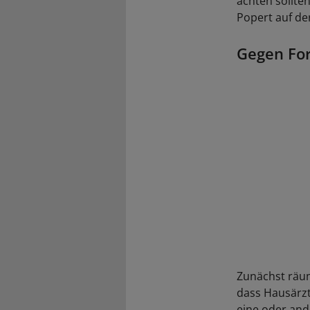
achten sollte
Popert auf der
Gegen For
Zunächst räum
dass Hausärzte
eine oder and