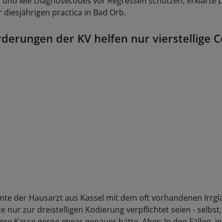
n und wie Diagnosecodes vor Regressen schützen, erklärte 
 diesjährigen practica in Bad Orb.
derungen der KV helfen nur vierstellige 
te der Hausarzt aus Kassel mit dem oft vorhandenen Irrgl
 nur zur dreistelligen Kodierung verpflichtet seien - selbst
ere Kasse gerne etwas genauer hätte. Aber: In den Fällen, i