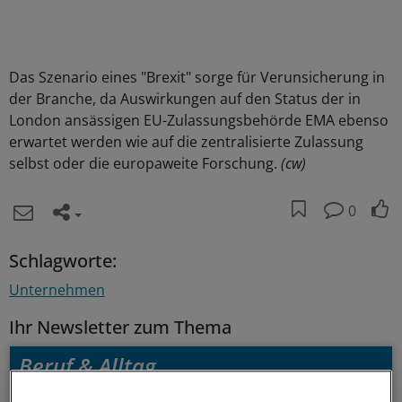
Das Szenario eines "Brexit" sorge für Verunsicherung in
der Branche, da Auswirkungen auf den Status der in
London ansässigen EU-Zulassungsbehörde EMA ebenso
erwartet werden wie auf die zentralisierte Zulassung
selbst oder die europaweite Forschung.
(cw)
0
Schlagworte:
Unternehmen
Ihr Newsletter zum Thema
Beruf & Alltag