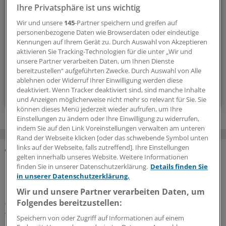
Die Sonntagslektüre: Lesen Sie Wissenswertes und
Ihre Privatsphäre ist uns wichtig
Nützliches für Ihre tägliche Arbeit, lassen Sie sich von
Wir und unsere
145
-Partner speichern und greifen auf
Kolleginnen und Kollegen inspirieren - und seien Sie immer
personenbezogene Daten wie Browserdaten oder eindeutige
einen Schritt voraus.
Kennungen auf Ihrem Gerät zu. Durch Auswahl von Akzeptieren
aktivieren Sie Tracking-Technologien für die unter „Wir und
unsere Partner verarbeiten Daten, um Ihnen Dienste
wöchentlich (Sonntag)
bereitzustellen“ aufgeführten Zwecke. Durch Auswahl von Alle
ablehnen oder Widerruf Ihrer Einwilligung werden diese
Zum Abonnieren bitte anmelden
deaktiviert. Wenn Tracker deaktiviert sind, sind manche Inhalte
und Anzeigen möglicherweise nicht mehr so relevant für Sie. Sie
können dieses Menü jederzeit wieder aufrufen, um Ihre
Einstellungen zu ändern oder Ihre Einwilligung zu widerrufen,
indem Sie auf den Link Voreinstellungen verwalten am unteren
Rand der Webseite klicken [oder das schwebende Symbol unten
links auf der Webseite, falls zutreffend]. Ihre Einstellungen
gelten innerhalb unseres Website. Weitere Informationen
MEHR ZUM THEMA
finden Sie in unserer Datenschutzerklärung.
Details finden Sie
in unserer Datenschutzerklärung.
Präventionsoffensive
Wir und unsere Partner verarbeiten Daten, um
Gesundheitsrechtler Thomas Schlegel: „Krankheit
Folgendes bereitzustellen:
wirkt wie eine stille Rezession im Inneren der
Wirtschaft“
Speichern von oder Zugriff auf Informationen auf einem