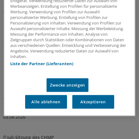
Endgerät. Verwendung reduzierter Daten zur Auswahl von
Die Koalition will die Prävention als
Werbeanzeigen. Erstellung von Profilen für personalisierte
gesamtgesellschaftliche Aufgabe stärken. Richtig so, sagt
Werbung. Verwendung von Profilen zur Auswahl
der Gesundheitsrechtler Professor Thomas Schlegel im
personalisierter Werbung. Erstellung von Profilen zur
Personalisierung von Inhalten. Verwendung von Profilen zur
Interview mit der Ärzte Zeitung. Das Thema habe aber
Auswahl personalisierter Inhalte. Messung der Werbeleistung.
eine viel größere Dimension als viele meinten.
Messung der Performance von Inhalten. Analyse von
Zielgruppen durch Statistiken oder Kombinationen von Daten
07.08.2026
aus verschiedenen Quellen. Entwicklung und Verbesserung der
Angebote. Verwendung reduzierter Daten zur Auswahl von
Inhalten.
Leitliniennutzung
Liste der Partner (Lieferanten)
Hausärzte wünschen sich Leitlinien kürzer,
strukturierter und praxisnäher
In hausärztlichen Praxen wird durchaus regelmäßig auf
Zwecke anzeigen
Leitlinien zurückgegriffen – eine Umfrage zeigt allerdings
wegen Zeitmangels und zu umfangreicher Dokumente
Alle ablehnen
Akzeptieren
deutlichen Verbesserungsbedarf.
03.08.2026
Juli-Sitzung des CHMP