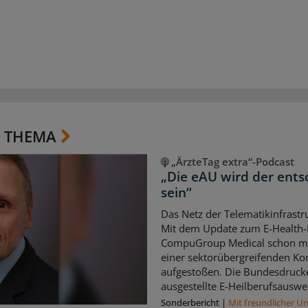
 THEMA
„ÄrzteTag extra“-Podcast
„Die eAU wird der ents
sein“
Das Netz der Telematikinfrast
Mit dem Update zum E-Health-K
CompuGroup Medical schon me
einer sektorübergreifenden 
aufgestoßen. Die Bundesdruck
ausgestellte E-Heilberufsauswe
Sonderbericht
|
Mit freundlicher U