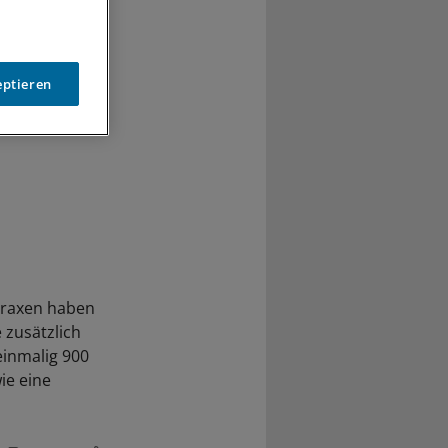
eptieren
Praxen haben
 zusätzlich
einmalig 900
ie eine