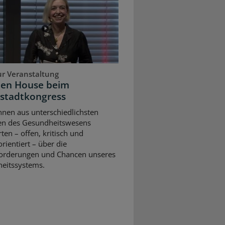
ur Veranstaltung
pen House beim
stadtkongress
nnen aus unterschiedlichsten
en des Gesundheitswesens
rten – offen, kritisch und
rientiert – über die
orderungen und Chancen unseres
eitssystems.