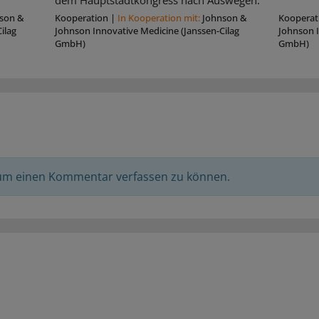
dem Hauptstadtkongress nach Auswegen.
son &
Kooperation
|
In Kooperation mit:
Johnson &
Kooperat
ilag
Johnson Innovative Medicine (Janssen-Cilag
Johnson I
GmbH)
GmbH)
 um einen Kommentar verfassen zu können.