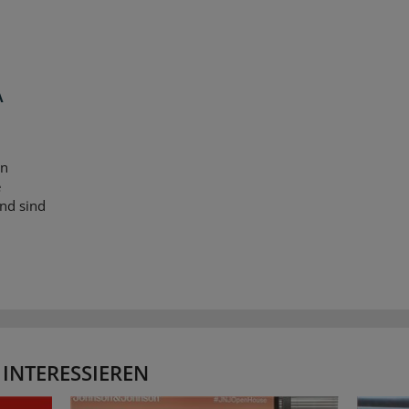
A
en
e
nd sind
 INTERESSIEREN