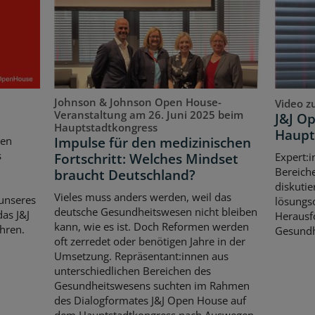
Johnson & Johnson Open House-
Video z
Veranstaltung am 26. Juni 2025 beim
J&J O
Hauptstadtkongress
Haupt
Impulse für den medizinischen
ten
s
Fortschritt: Welches Mindset
Expert:i
Bereich
braucht Deutschland?
diskutie
Vieles muss anders werden, weil das
unseres
lösungso
deutsche Gesundheitswesen nicht bleiben
as J&J
Herausf
kann, wie es ist. Doch Reformen werden
hren.
Gesundh
oft zerredet oder benötigen Jahre in der
Umsetzung. Repräsentant:innen aus
unterschiedlichen Bereichen des
Gesundheitswesens suchten im Rahmen
des Dialogformates J&J Open House auf