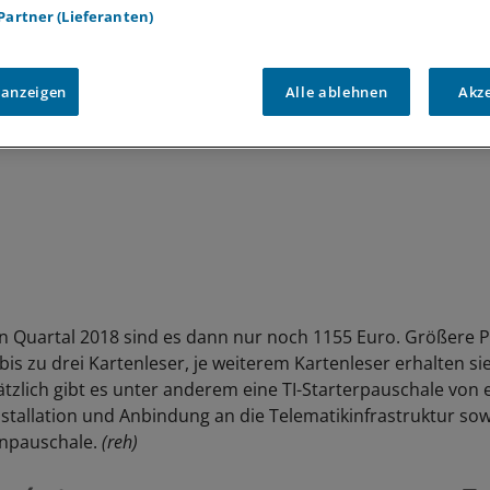
 Partner (Lieferanten)
 anzeigen
Alle ablehnen
Akz
n Quartal 2018 sind es dann nur noch 1155 Euro. Größere 
is zu drei Kartenleser, je weiterem Kartenleser erhalten sie
ätzlich gibt es unter anderem eine TI-Starterpauschale von 
nstallation und Anbindung an die Telematikinfrastruktur sow
enpauschale.
(reh)