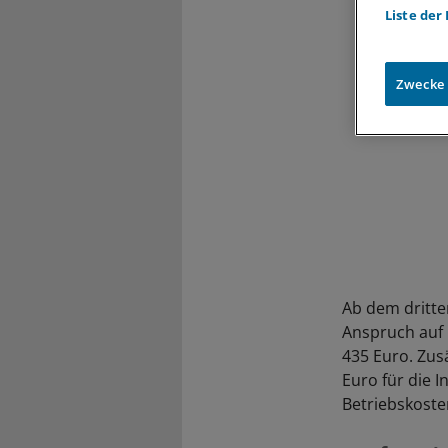
Liste der
Zwecke
Ab dem dritte
Anspruch auf b
435 Euro. Zus
Euro für die I
Betriebskost