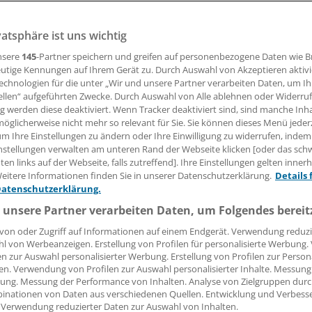
vatsphäre ist uns wichtig
15.12.2017, 12:12 Uhr
nsere
145
-Partner speichern und greifen auf personenbezogene Daten wie 
utige Kennungen auf Ihrem Gerät zu. Durch Auswahl von Akzeptieren aktivi
echnologien für die unter „Wir und unsere Partner verarbeiten Daten, um I
ellen“ aufgeführten Zwecke. Durch Auswahl von Alle ablehnen oder Widerruf
ür die Anbindung an die Datenautobahn im Gesundheitswes
ng werden diese deaktiviert. Wenn Tracker deaktiviert sind, sind manche Inh
selbst tragen. KBV und Krankenkassen haben hierzu eine
öglicherweise nicht mehr so relevant für Sie. Sie können dieses Menü jeder
um Ihre Einstellungen zu ändern oder Ihre Einwilligung zu widerrufen, indem
vereinbarung getroffen. Die Praxen werden allerdings erst
nstellungen verwalten am unteren Rand der Webseite klicken [oder das sc
 dem sie den Online-Abgleich der Versichertenstammdaten 
en links auf der Webseite, falls zutreffend]. Ihre Einstellungen gelten inner
gefördert. Die Pauschalen gibt es über die jeweilige KV, en
eitere Informationen finden Sie in unserer Datenschutzerklärung.
Details 
it der Abrechnung, oder der Arzt stellt, wenn er alle Vora
Datenschutzerklärung.
 Antrag bei seiner KV.
 unsere Partner verarbeiten Daten, um Folgendes bereit
von oder Zugriff auf Informationen auf einem Endgerät. Verwendung reduzi
attungspauschale deckt die Kosten für den Konnektor und 
l von Werbeanzeigen. Erstellung von Profilen für personalisierte Werbung
l ab. Sie beträgt in diesem Quartal noch 2793 Euro. In den 
en zur Auswahl personalisierter Werbung. Erstellung von Profilen zur Person
en. Verwendung von Profilen zur Auswahl personalisierter Inhalte. Messung
n wird sie um jeweils zehn Prozent abgesenkt; die Pauschale
ung. Messung der Performance von Inhalten. Analyse von Zielgruppen durch
rtal 2018 nur noch bei 2557 Euro und im zweiten Quartal 20
inationen von Daten aus verschiedenen Quellen. Entwicklung und Verbess
 Verwendung reduzierter Daten zur Auswahl von Inhalten.