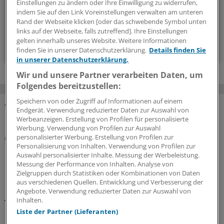
Einstellungen zu ändern oder Ihre Einwilligung zu widerrufen,
indem Sie auf den Link Voreinstellungen verwalten am unteren
monatlich (Samstag)
Rand der Webseite klicken [oder das schwebende Symbol unten
links auf der Webseite, falls zutreffend]. Ihre Einstellungen
gelten innerhalb unseres Website. Weitere Informationen
Zum Abonnieren bitte anmelden
finden Sie in unserer Datenschutzerklärung.
Details finden Sie
in unserer Datenschutzerklärung.
Wir und unsere Partner verarbeiten Daten, um
Folgendes bereitzustellen:
Speichern von oder Zugriff auf Informationen auf einem
Endgerät. Verwendung reduzierter Daten zur Auswahl von
MEHR ZUM THEMA
Werbeanzeigen. Erstellung von Profilen für personalisierte
Werbung. Verwendung von Profilen zur Auswahl
Abrechnung
personalisierter Werbung. Erstellung von Profilen zur
KV Rheinland-Pfalz rät prophylaktisch weiterhin
Personalisierung von Inhalten. Verwendung von Profilen zur
Auswahl personalisierter Inhalte. Messung der Werbeleistung.
ePA-Befüllung abzurechnen
Messung der Performance von Inhalten. Analyse von
Honorar für ePA-Befüllung ist seit August Geschichte.
Zielgruppen durch Statistiken oder Kombinationen von Daten
aus verschiedenen Quellen. Entwicklung und Verbesserung der
Nicht so bei den Zahnärzten, die dürfen noch bis
Angebote. Verwendung reduzierter Daten zur Auswahl von
Jahresende. Das wollen KBV und KVen auch erreichen.
Inhalten.
Doch hier gilt: Nur wer schreibt, der bleibt!
Liste der Partner (Lieferanten)