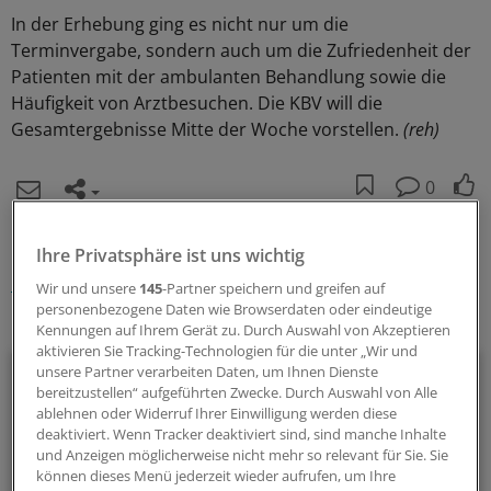
In der Erhebung ging es nicht nur um die
Terminvergabe, sondern auch um die Zufriedenheit der
Patienten mit der ambulanten Behandlung sowie die
Häufigkeit von Arztbesuchen. Die KBV will die
Gesamtergebnisse Mitte der Woche vorstellen.
(reh)
0
Schlagworte:
Ihre Privatsphäre ist uns wichtig
Digitalisierung und IT
Berufspolitik
Wir und unsere
145
-Partner speichern und greifen auf
personenbezogene Daten wie Browserdaten oder eindeutige
Ihr Newsletter zum Thema
Kennungen auf Ihrem Gerät zu. Durch Auswahl von Akzeptieren
aktivieren Sie Tracking-Technologien für die unter „Wir und
E-Health
unsere Partner verarbeiten Daten, um Ihnen Dienste
bereitzustellen“ aufgeführten Zwecke. Durch Auswahl von Alle
ablehnen oder Widerruf Ihrer Einwilligung werden diese
Bei E-Health und Digitalisierung geht die Entwicklung rasant
deaktiviert. Wenn Tracker deaktiviert sind, sind manche Inhalte
voran. Mit diesem Newsletter bleiben Sie immer auf dem
und Anzeigen möglicherweise nicht mehr so relevant für Sie. Sie
neuesten Stand.
können dieses Menü jederzeit wieder aufrufen, um Ihre