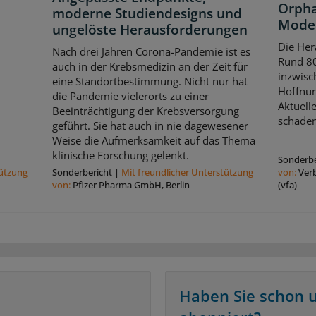
Orpha
moderne Studiendesigns und
Model
ungelöste Herausforderungen
Die Her
Nach drei Jahren Corona-Pandemie ist es
Rund 80
auch in der Krebsmedizin an der Zeit für
inzwisch
eine Standortbestimmung. Nicht nur hat
Hoffnun
die Pandemie vielerorts zu einer
Aktuell
Beeinträchtigung der Krebsversorgung
schaden
geführt. Sie hat auch in nie dagewesener
Weise die Aufmerksamkeit auf das Thema
klinische Forschung gelenkt.
Sonderbe
tützung
Sonderbericht
|
Mit freundlicher Unterstützung
von:
Ver
von:
Pfizer Pharma GmbH, Berlin
(vfa)
Haben Sie schon 