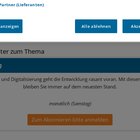
 Partner (Lieferanten)
 anzeigen
Alle ablehnen
Akz
e:
rufspolitik
Gesundheitswirtschaft
tter zum Thema
h
 und Digitalisierung geht die Entwicklung rasant voran. Mit dies
bleiben Sie immer auf dem neuesten Stand.
monatlich (Samstag)
Zum Abonnieren bitte anmelden