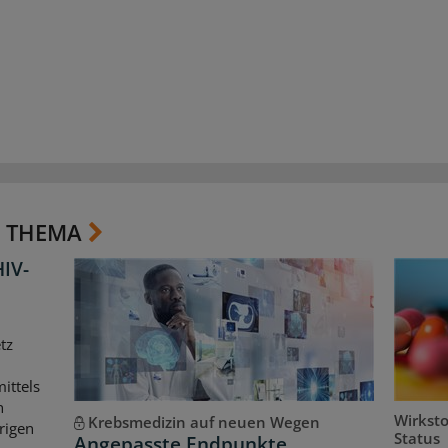
 THEMA
HIV-
tz
ittels
n
Wirkst
Krebsmedizin auf neuen Wegen
rigen
Status
Angepasste Endpunkte,