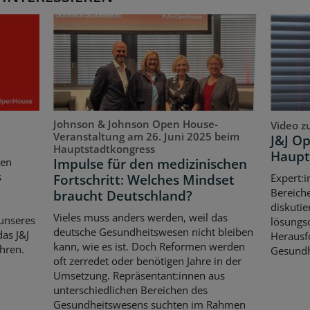
Johnson & Johnson Open House-
Video z
Veranstaltung am 26. Juni 2025 beim
J&J O
Hauptstadtkongress
Haupt
Impulse für den medizinischen
ten
s
Fortschritt: Welches Mindset
Expert:i
Bereich
braucht Deutschland?
diskutie
Vieles muss anders werden, weil das
unseres
lösungso
deutsche Gesundheitswesen nicht bleiben
as J&J
Herausf
kann, wie es ist. Doch Reformen werden
hren.
Gesundh
oft zerredet oder benötigen Jahre in der
Umsetzung. Repräsentant:innen aus
unterschiedlichen Bereichen des
Gesundheitswesens suchten im Rahmen