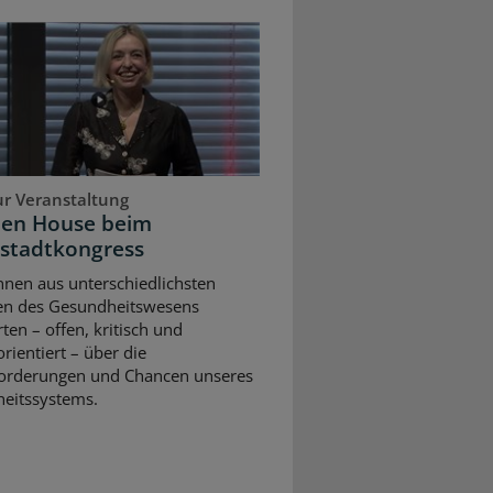
ur Veranstaltung
pen House beim
stadtkongress
nnen aus unterschiedlichsten
en des Gesundheitswesens
rten – offen, kritisch und
rientiert – über die
orderungen und Chancen unseres
eitssystems.