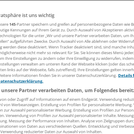
vatsphäre ist uns wichtig
06.02.2017, 16:07 Uhr
nsere
145
-Partner speichern und greifen auf personenbezogene Daten wie 
utige Kennungen auf Ihrem Gerät zu. Durch Auswahl von Akzeptieren aktivi
echnologien für die unter „Wir und unsere Partner verarbeiten Daten, um I
ellen“ aufgeführten Zwecke. Durch Auswahl von Alle ablehnen oder Widerruf
assenärztliche Bundesvereinigung (KBV) drängt darauf, ein
ng werden diese deaktiviert. Wenn Tracker deaktiviert sind, sind manche Inh
e entwickeln zu dürfen. In einem Brief an Bundesgesundhei
öglicherweise nicht mehr so relevant für Sie. Sie können dieses Menü jeder
um Ihre Einstellungen zu ändern oder Ihre Einwilligung zu widerrufen, indem
e (CDU) hat KBV-Chef Dr. Andreas Gassen vorgeschlagen, 
nstellungen verwalten am unteren Rand der Webseite klicken [oder das sc
 Rahmenbedingungen über das Arzneimittelversorgungsstä
en links auf der Webseite, falls zutreffend]. Ihre Einstellungen gelten inner
 anzupassen.
eitere Informationen finden Sie in unserer Datenschutzerklärung.
Details 
Datenschutzerklärung.
ner solchen Befugnis könne "nicht nachvollziehbaren Kost
 unsere Partner verarbeiten Daten, um Folgendes bereit
eanbieter sachgerecht begegnet werden", so Gassen weite
von oder Zugriff auf Informationen auf einem Endgerät. Verwendung reduzi
sind die viel kritisierten Gebühren vieler Praxis-EDV-Anbiet
l von Werbeanzeigen. Erstellung von Profilen für personalisierte Werbung
s Software-Moduls für den bundesweiten Medikationsplan
en zur Auswahl personalisierter Werbung. Erstellung von Profilen zur Person
en. Verwendung von Profilen zur Auswahl personalisierter Inhalte. Messung
 Ziel der KBV ist es laut Schreiben an Gröhe, den Wettbewer
ung. Messung der Performance von Inhalten. Analyse von Zielgruppen durch
äusern zu stärken. Eine andere Möglichkeit, zu diesem Zie
inationen von Daten aus verschiedenen Quellen. Entwicklung und Verbess
en die Schaffung leistungsfähiger Schnittstellen.
(ger)
 Verwendung reduzierter Daten zur Auswahl von Inhalten.