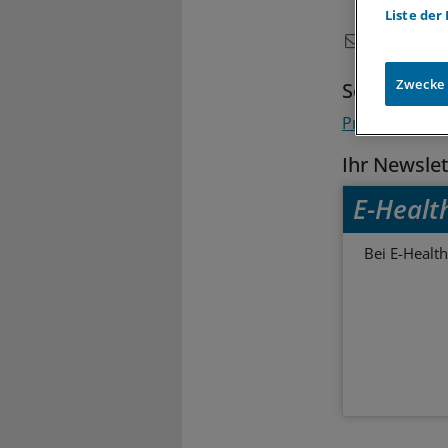
Liste der
Zwecke
Schlagwort
Praxis-EDV
Be
Ihr Newsle
E-Healt
Bei E-Health