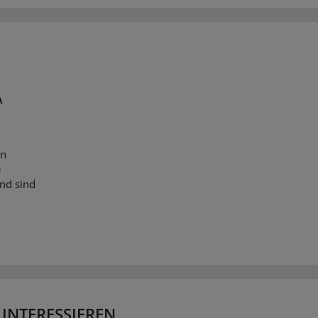
A
en
e
nd sind
 INTERESSIEREN