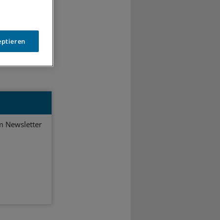
0
eptieren
em Newsletter