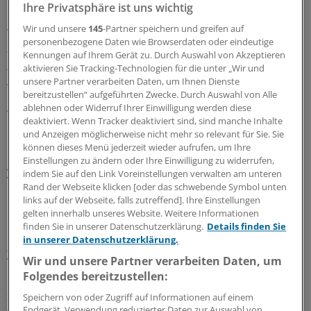
Ihre Privatsphäre ist uns wichtig
Übungen und Trainings zu stabilisieren oder zu
Wir und unsere
145
-Partner speichern und greifen auf
verbessern. Außerdem soll mit dem Gesetz der Zugang
personenbezogene Daten wie Browserdaten oder eindeutige
zur Videosprechstunde erleichtert werden. Spahn dazu:
Kennungen auf Ihrem Gerät zu. Durch Auswahl von Akzeptieren
„Wir möchten es möglich machen, dass Patienten das
aktivieren Sie Tracking-Technologien für die unter „Wir und
Angebot noch besser wahrnehmen können. Dafür sollen
unsere Partner verarbeiten Daten, um Ihnen Dienste
bereitzustellen“ aufgeführten Zwecke. Durch Auswahl von Alle
über die Telefonnummer 116 117 künftig Termine zu
ablehnen oder Widerruf Ihrer Einwilligung werden diese
Videosprechstunden vermittelt werden können.“
deaktiviert. Wenn Tracker deaktiviert sind, sind manche Inhalte
Gleichzeitig erhalte die Telematikinfrastruktur ein
und Anzeigen möglicherweise nicht mehr so relevant für Sie. Sie
Update. Unter anderem werde es digitale Identitäten
können dieses Menü jederzeit wieder aufrufen, um Ihre
Einstellungen zu ändern oder Ihre Einwilligung zu widerrufen,
geben, mit denen Ärzte und Patienten sich während
indem Sie auf den Link Voreinstellungen verwalten am unteren
Videosprechstunden sicher identifizieren zu können.
Rand der Webseite klicken [oder das schwebende Symbol unten
links auf der Webseite, falls zutreffend]. Ihre Einstellungen
Klein-Schmeink für mehr Digitalkompetenz
gelten innerhalb unseres Website. Weitere Informationen
finden Sie in unserer Datenschutzerklärung.
Details finden Sie
in unserer Datenschutzerklärung.
„Der Gesetzentwurf bügelt einige Versäumnisse der
Wir und unsere Partner verarbeiten Daten, um
Vergangenheit aus, löst aber die grundsätzlichen
Folgendes bereitzustellen:
Probleme nicht“, kommentiert Maria Klein-Schmeink,
stellvertretende Fraktionsvorsitzende und Sprecherin
Speichern von oder Zugriff auf Informationen auf einem
Endgerät. Verwendung reduzierter Daten zur Auswahl von