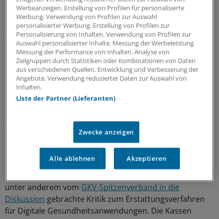
für Gesundheitspolitik der Bundestagsfraktion Bündnis
Werbeanzeigen. Erstellung von Profilen für personalisierte
90/Die Grünen, den Gesetzesentwurf. Es müsse nun
Werbung. Verwendung von Profilen zur Auswahl
darum gehen, „die Nutzer von den neu geschaffenen
personalisierter Werbung. Erstellung von Profilen zur
Personalisierung von Inhalten. Verwendung von Profilen zur
Angeboten zu überzeugen. Das kann nicht per
Auswahl personalisierter Inhalte. Messung der Werbeleistung.
Rechtsverordnung aus dem Ministerium funktionieren.
Messung der Performance von Inhalten. Analyse von
Der Fokus muss viel stärker darauf liegen, die Nutzer
Zielgruppen durch Statistiken oder Kombinationen von Daten
aus verschiedenen Quellen. Entwicklung und Verbesserung der
einzubeziehen. Allen voran die Patienten müssen
Angebote. Verwendung reduzierter Daten zur Auswahl von
endlich systematisch in die Entscheidungsprozesse
Inhalten.
eingebunden werden“. Zudem müsse die
Liste der Partner (Lieferanten)
Digitalkompetenz von Patienten und Behandlern
gefördert werden.
Zwecke anzeigen
Spahn zur DiGA-Kritik
Alle ablehnen
Akzeptieren
Im Rahmen der Pressekonferenz zum
Kabinettsbeschluss ging Jens Spahn auch ein auf zuletzt
unter anderem vom
GKV-Spitzenverband in die
Diskussion
gebrachte Kritik zum Erstattungsverfahren
für Digitale Gesundheitsanwendungen. Die Kassen