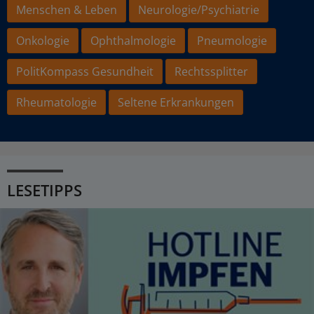
Menschen & Leben
Neurologie/Psychiatrie
Onkologie
Ophthalmologie
Pneumologie
PolitKompass Gesundheit
Rechtssplitter
Rheumatologie
Seltene Erkrankungen
LESETIPPS