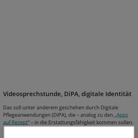
Videosprechstunde, DiPA, digitale Identität
Das soll unter anderem geschehen durch Digitale
Pflegeanwendungen (DiPA), die – analog zu den
„Apps
auf Rezept
“ – in die Erstattungsfähigkeit kommen sollen.
Sie sollen Pflegebedürftige beispielsweise dabei
unterstützen, den eigenen Gesundheitszustand durch