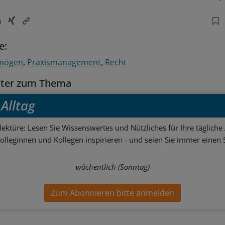
e:
rmögen
Praxismanagement
Recht
tter zum Thema
Alltag
ektüre: Lesen Sie Wissenswertes und Nützliches für Ihre tägliche 
Kolleginnen und Kollegen inspirieren - und seien Sie immer einen S
wöchentlich (Sonntag)
Zum Abonnieren bitte anmelden