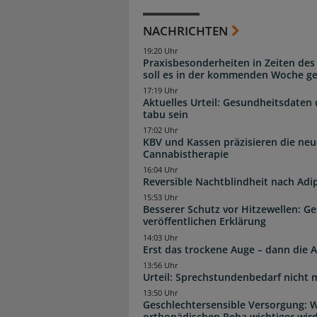
NACHRICHTEN
19:20 Uhr
Praxisbesonderheiten in Zeiten des
soll es in der kommenden Woche g
17:19 Uhr
Aktuelles Urteil: Gesundheitsdaten 
tabu sein
17:02 Uhr
KBV und Kassen präzisieren die neu
Cannabistherapie
16:04 Uhr
Reversible Nachtblindheit nach Adi
15:53 Uhr
Besserer Schutz vor Hitzewellen: G
veröffentlichen Erklärung
14:03 Uhr
Erst das trockene Auge – dann di
13:56 Uhr
Urteil: Sprechstundenbedarf nicht 
13:50 Uhr
Geschlechtersensible Versorgung: W
orthopädischen Reha wichtiger wir