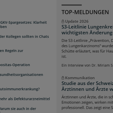
TOP-MELDUNGEN
Update 2026
 GKV-Spargesetzes: Klarheit
S3-Leitlinie Lungenkre
eben
wichtigsten Änderun
der Kollegen sollten in Chats
Die S3-Leitlinie „Prävention,
des Lungenkarzinoms“ wurde a
en Regeln zur
Schütte erläutert, was für Ha
ist.
positas-Operation
Ein Interview von Dr. Miriam 
esundheitsorganisationen
Kommunikation
Studie aus der Schwei
Ärztinnen und Ärzte 
e Autoimmunerkrankung?
Ärztinnen und Ärzte, die in s
mehr als Defekturarzneimittel
Emotionen zeigen, wirken mi
professionell. Das zeigt eine 
arum sie auch in der
d