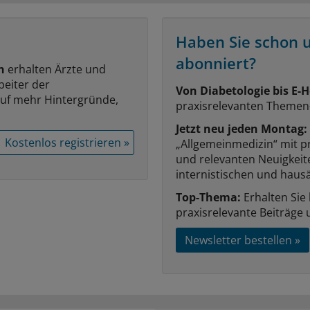
Haben Sie schon 
abonniert?
n
erhalten Ärzte und
beiter der
Von Diabetologie bis E-H
auf mehr Hintergründe,
praxisrelevanten Themen
Jetzt neu jeden Montag:
Kostenlos registrieren »
„Allgemeinmedizin“ mit p
und relevanten Neuigkei
internistischen und hausä
Top-Thema:
Erhalten Sie
praxisrelevante Beiträge 
Newsletter bestellen »