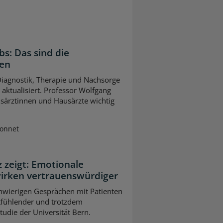
bs: Das sind die
gen
 Diagnostik, Therapie und Nachsorge
ktualisiert. Professor Wolfgang
usärztinnen und Hausärzte wichtig
Sonnet
z zeigt: Emotionale
wirken vertrauenswürdiger
chwierigen Gesprächen mit Patienten
tfühlender und trotzdem
Studie der Universität Bern.