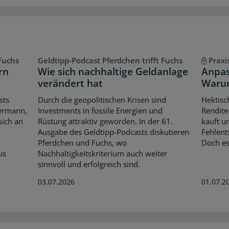
 Fuchs
Geldtipp-Podcast Pferdchen trifft Fuchs
Praxi
rn
Wie sich nachhaltige Geldanlage
Anpas
verändert hat
Warum
sts
Durch die geopolitischen Krisen sind
Hektisch
iermann,
Investments in fossile Energien und
Rendite
sich an
Rüstung attraktiv geworden. In der 61.
kauft un
Ausgabe des Geldtipp-Podcasts diskutieren
Fehlent
Pferdchen und Fuchs, wo
Doch es
us
Nachhaltigkeitskriterium auch weiter
sinnvoll und erfolgreich sind.
03.07.2026
01.07.2