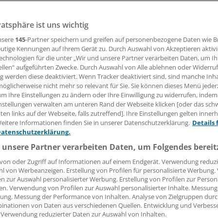
vatsphäre ist uns wichtig
nsere
145
-Partner speichern und greifen auf personenbezogene Daten wie 
27.02.2017, 15:03 Uhr
utige Kennungen auf Ihrem Gerät zu. Durch Auswahl von Akzeptieren aktivi
echnologien für die unter „Wir und unsere Partner verarbeiten Daten, um I
ellen“ aufgeführten Zwecke. Durch Auswahl von Alle ablehnen oder Widerruf
ng werden diese deaktiviert. Wenn Tracker deaktiviert sind, sind manche Inh
öglicherweise nicht mehr so relevant für Sie. Sie können dieses Menü jeder
chtlich der Vergütung von Tumormeldungen an Krebsregist
um Ihre Einstellungen zu ändern oder Ihre Einwilligung zu widerrufen, indem
inisterium jetzt klargestellt, wann Ärzte Umsatzsteuer ab
nstellungen verwalten am unteren Rand der Webseite klicken [oder das sc
äß einem
Urteil des Bundesfinanzhofs
wird nach der Änder
en links auf der Webseite, falls zutreffend]. Ihre Einstellungen gelten inner
eitere Informationen finden Sie in unserer Datenschutzerklärung.
Details 
Anwendungserlasses unterschieden, ob es sich um Mitteil
Datenschutzerklärung.
er an ein epidemiologisches Krebsregister handelt.
 unsere Partner verarbeiten Daten, um Folgendes bereit
eines Arztes, "z.B. an das epidemiologische Krebsregister, 
von oder Zugriff auf Informationen auf einem Endgerät. Verwendung reduzi
l von Werbeanzeigen. Erstellung von Profilen für personalisierte Werbung
ntation erfolgter Behandlungen bestehen", liege keine ste
en zur Auswahl personalisierter Werbung. Erstellung von Profilen zur Person
g vor, heißt es von Ministeriumsseite. "Steuerfrei sind dag
en. Verwendung von Profilen zur Auswahl personalisierter Inhalte. Messung
 B. an das klinische Krebsregister, bei denen nach der Aus
ung. Messung der Performance von Inhalten. Analyse von Zielgruppen durch
inationen von Daten aus verschiedenen Quellen. Entwicklung und Verbess
 Daten eine patientenindividuelle Rückmeldung an den Arzt
 Verwendung reduzierter Daten zur Auswahl von Inhalten.