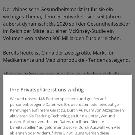
Der chinesische Gesundheitsmarkt ist für sie ein
wichtiges Thema, denn er entwickelt sich seit Jahren
äußerst dynamisch: Bis 2020 soll der Gesundheitssektor
im Reich der Mitte laut einer McKinsey-Studie ein
Volumen von nahezu 900 Milliarden Euro erreichen.
Bereits heute ist China der zweitgrößte Markt für
Medikamente und Medizinprodukte - Tendenz steigend.
Allein im Zeitraum von 2006 bis 2011 haben sich die
Gesundheitsausgaben von 140 Milliarden auf knapp 320
Milliarden US-Dollar verdoppelt, so die 2012 erschienene
Ihre Privatsphäre ist uns wichtig
McKinsey-Untersuchung. Marktkenner sehen in der
Wir und unsere
145
-Partner speichern und greifen auf
nahen Zukunft kein Ende dieser Entwicklung.
personenbezogene Daten wie Browserdaten oder eindeutige
Kennungen auf Ihrem Gerät zu. Durch Auswahl von Akzeptieren
aktivieren Sie Tracking-Technologien für die unter „Wir und
"Viele Multinationals richten ihr Augenmerk auf China",
unsere Partner verarbeiten Daten, um Ihnen Dienste
attestiert Franck Le Deu, Chef des McKinsey-Büros in
bereitzustellen“ aufgeführten Zwecke. Durch Auswahl von Alle
Shanghai. "Allein die Größe des Marktes macht das Land
ablehnen oder Widerruf Ihrer Einwilligung werden diese