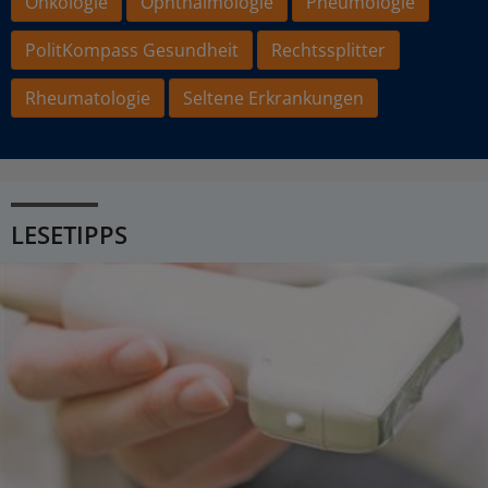
Onkologie
Ophthalmologie
Pneumologie
PolitKompass Gesundheit
Rechtssplitter
Rheumatologie
Seltene Erkrankungen
LESETIPPS