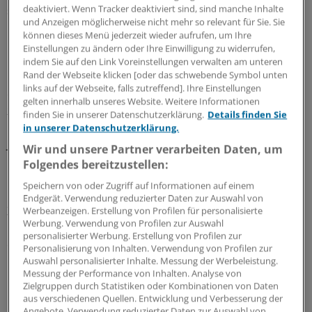
deaktiviert. Wenn Tracker deaktiviert sind, sind manche Inhalte
sehr attraktiv."
und Anzeigen möglicherweise nicht mehr so relevant für Sie. Sie
können dieses Menü jederzeit wieder aufrufen, um Ihre
Belegt wird dies durch viele Beispiele internationaler
Einstellungen zu ändern oder Ihre Einwilligung zu widerrufen,
Unternehmen, die in China Fuß fassen wollen. So geht
indem Sie auf den Link Voreinstellungen verwalten am unteren
Rand der Webseite klicken [oder das schwebende Symbol unten
Nestlé Health Science seit Jahren Partnerschaften mit
links auf der Webseite, falls zutreffend]. Ihre Einstellungen
chinesischen Unternehmen ein, um sich damit Zugang
gelten innerhalb unseres Website. Weitere Informationen
zum Markt vor Ort zu verschaffen.
finden Sie in unserer Datenschutzerklärung.
Details finden Sie
in unserer Datenschutzerklärung.
Jüngstes Beispiel ist die 2012 bekannt gegebene
Wir und unsere Partner verarbeiten Daten, um
Gründung eines Joint Ventures mit dem
Folgendes bereitzustellen:
Gesundheitsunternehmen Chi-Med, das dem
Speichern von oder Zugriff auf Informationen auf einem
Hongkonger Milliardär Li Ka-Shing gehört. Der
Endgerät. Verwendung reduzierter Daten zur Auswahl von
Zusammenschluss, der Nutrition Science Partners
Werbeanzeigen. Erstellung von Profilen für personalisierte
Werbung. Verwendung von Profilen zur Auswahl
Limited (NSP) heißt, soll Produkte auf pflanzlicher Basis
personalisierter Werbung. Erstellung von Profilen zur
entwickeln und vertreiben.
Personalisierung von Inhalten. Verwendung von Profilen zur
Auswahl personalisierter Inhalte. Messung der Werbeleistung.
Messung der Performance von Inhalten. Analyse von
Im Konzern Nestlé hat der Produktbereich "Ernährung
Zielgruppen durch Statistiken oder Kombinationen von Daten
und Gesundheitsprodukte" im Geschäftsjahr 2013
aus verschiedenen Quellen. Entwicklung und Verbesserung der
eigenen Angaben zufolge ein Plus von 7,6 Prozent
Angebote. Verwendung reduzierter Daten zur Auswahl von