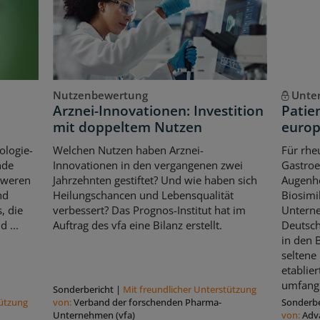
Nutzenbewertung
Unte
Arznei-Innovationen: Investition
Patie
mit doppeltem Nutzen
europ
ologie-
Welchen Nutzen haben Arznei-
Für rhe
nde
Innovationen in den vergangenen zwei
Gastroe
hweren
Jahrzehnten gestiftet? Und wie haben sich
Augenhe
nd
Heilungschancen und Lebensqualität
Biosimi
, die
verbessert? Das Prognos-Institut hat im
Untern
 ...
Auftrag des vfa eine Bilanz erstellt.
Deutsch
in den 
seltene
etablier
umfangr
Sonderbericht
|
Mit freundlicher Unterstützung
tützung
von:
Verband der forschenden Pharma-
Sonderbe
Unternehmen (vfa)
von:
Adv