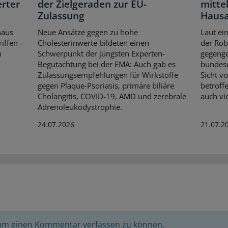
erter
der Zielgeraden zur EU-
mittel
Zulassung
Hausa
haus
Neue Ansätze gegen zu hohe
Laut ei
iffen –
Cholesterinwerte bildeten einen
der Rob
n
Schwerpunkt der jüngsten Experten-
gegenge
Begutachtung bei der EMA: Auch gab es
bundesd
Zulassungsempfehlungen für Wirkstoffe
Sicht v
gegen Plaque-Psoriasis, primäre biliäre
betroff
Cholangitis, COVID-19, AMD und zerebrale
auch vi
Adrenoleukodystrophie.
24.07.2026
21.07.2
 um einen Kommentar verfassen zu können.