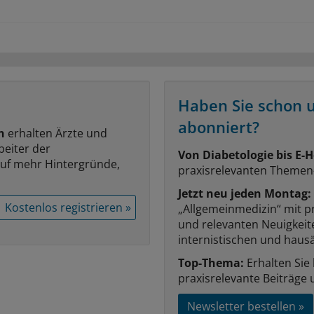
Haben Sie schon 
abonniert?
n
erhalten Ärzte und
beiter der
Von Diabetologie bis E-H
auf mehr Hintergründe,
praxisrelevanten Themen
Jetzt neu jeden Montag:
Kostenlos registrieren »
„Allgemeinmedizin“ mit p
und relevanten Neuigkei
internistischen und hausä
Top-Thema:
Erhalten Sie
praxisrelevante Beiträge 
Newsletter bestellen »