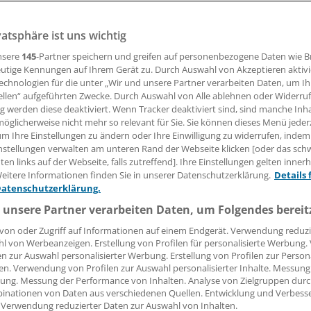
vatsphäre ist uns wichtig
03.02.2016, 14:20 Uhr
nsere
145
-Partner speichern und greifen auf personenbezogene Daten wie 
utige Kennungen auf Ihrem Gerät zu. Durch Auswahl von Akzeptieren aktivi
echnologien für die unter „Wir und unsere Partner verarbeiten Daten, um I
ellen“ aufgeführten Zwecke. Durch Auswahl von Alle ablehnen oder Widerruf
izer hat sich im 4. Quartal 2015 besser als erwartet geschla
ng werden diese deaktiviert. Wenn Tracker deaktiviert sind, sind manche Inh
chend schwache Prognose für das neue Geschäftsjahr abge
öglicherweise nicht mehr so relevant für Sie. Sie können dieses Menü jeder
um Ihre Einstellungen zu ändern oder Ihre Einwilligung zu widerrufen, indem
nstellungen verwalten am unteren Rand der Webseite klicken [oder das sc
en stellte am Dienstag einen Umsatz zwischen 49 und 51 
en links auf der Webseite, falls zutreffend]. Ihre Einstellungen gelten inner
6 in Aussicht und damit nur wenig mehr als die 48,9 Milliarde
eitere Informationen finden Sie in unserer Datenschutzerklärung.
Details 
 2015 erreicht wurden.
Datenschutzerklärung.
 unsere Partner verarbeiten Daten, um Folgendes bereit
von oder Zugriff auf Informationen auf einem Endgerät. Verwendung reduzi
l von Werbeanzeigen. Erstellung von Profilen für personalisierte Werbung
en zur Auswahl personalisierter Werbung. Erstellung von Profilen zur Person
en. Verwendung von Profilen zur Auswahl personalisierter Inhalte. Messung
ung. Messung der Performance von Inhalten. Analyse von Zielgruppen durch
inationen von Daten aus verschiedenen Quellen. Entwicklung und Verbess
 Verwendung reduzierter Daten zur Auswahl von Inhalten.