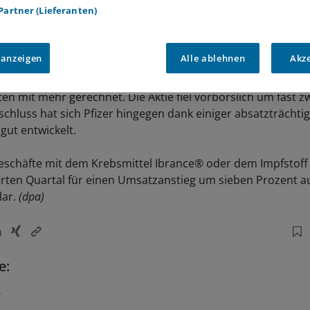
 Partner (Lieferanten)
 anzeigen
Alle ablehnen
Akz
en mit mehr gerechnet. Die Aktie fiel vorbörslich um fast z
chluss hat sich Pfizer hingegen dank einiger absatzträchti
ut entwickelt.
eschäfte mit dem Krebsmittel Ibrance® oder dem Impfstof
erten Quartal für einen Umsatzanstieg um sieben Prozent au
lar.
(dpa)
e:
n