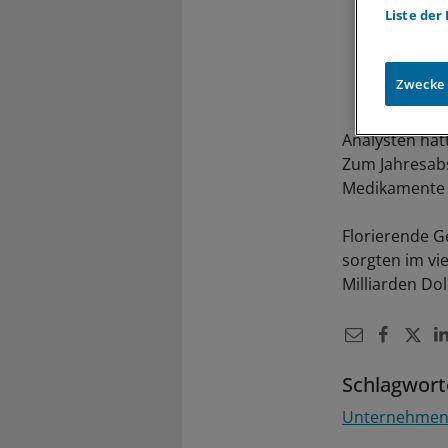
Liste der
Zwecke
Analysten hatt
Zum Jahresabs
Medikamente g
Florierende G
sorgten im vi
Milliarden Dol
Schlagwort
Unternehme