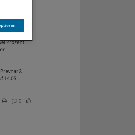
eptieren
wei Prozent.
ger
f Prevnar®
f 14,05
0