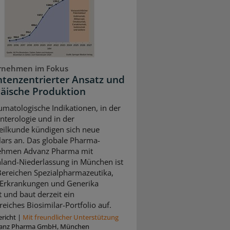
rnehmen im Fokus
ntenzentrierter Ansatz und
äische Produktion
umatologische Indikationen, in der
nterologie und in der
ilkunde kündigen sich neue
lars an. Das globale Pharma-
ehmen Advanz Pharma mit
land-Niederlassung in München ist
Bereichen Spezialpharmazeutika,
 Erkrankungen und Generika
t und baut derzeit ein
eiches Biosimilar-Portfolio auf.
richt
|
Mit freundlicher Unterstützung
anz Pharma GmbH, München