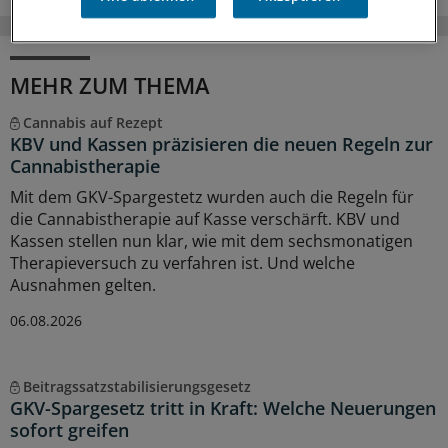
MEHR ZUM THEMA
Cannabis auf Rezept
KBV und Kassen präzisieren die neuen Regeln zur
Cannabistherapie
Mit dem GKV-Spargestetz wurden auch die Regeln für
die Cannabistherapie auf Kasse verschärft. KBV und
Kassen stellen nun klar, wie mit dem sechsmonatigen
Therapieversuch zu verfahren ist. Und welche
Ausnahmen gelten.
06.08.2026
Beitragssatzstabilisierungsgesetz
GKV-Spargesetz tritt in Kraft: Welche Neuerungen
sofort greifen