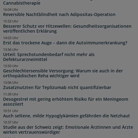
Cannabistherapie
16:04 Uhr
Reversible Nachtblindheit nach Adipositas-Operation
15:53 Uhr
Besserer Schutz vor Hitzewellen: Gesundheitsorganisationen
veröffentlichen Erklärung
14:03 Uhr
Erst das trockene Auge – dann die Autoimmunerkrankung?
13:56 Uhr
Urteil: Sprechstundenbedarf nicht mehr als
Defekturarzneimittel
13:50 Uhr
Geschlechtersensible Versorgung: Warum sie auch in der
orthopädischen Reha wichtiger wird
13:06 Uhr
Zusatznutzten für Teplizumab nicht quantifizierbar
11:39 Uhr
Desogestrel mit gering erhöhtem Risiko für ein Meningeom
assoziiert
10:51 Uhr
Auch seltene, milde Hypoglykämien gefährden die Netzhaut
10:37 Uhr
Studie aus der Schweiz zeigt: Emotionale Ärztinnen und Ärzte
wirken vertrauenswürdiger