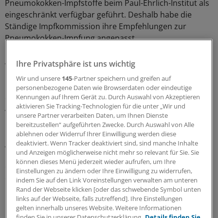
Pneumokokken-Impfstoffe beim Paul-Ehrlich-Institut als
eingeschränkt verfügbar geführt. Deshalb habe die
Ständige Impfkommission ihre Empfehlungen zur
Pneumokokken-Impfung angepasst.
Aufgrund der eingeschränkten Lieferfähigkeit der
Ihre Privatsphäre ist uns wichtig
Pneumokokken-Impfstoffe seien bevorzugt Patienten
Wir und unsere
145
-Partner speichern und greifen auf
mit geschwächtem Immunsystem zu impfen sowie
personenbezogene Daten wie Browserdaten oder eindeutige
Senioren ab 70 und Patienten mit chronischen
Kennungen auf Ihrem Gerät zu. Durch Auswahl von Akzeptieren
aktivieren Sie Tracking-Technologien für die unter „Wir und
Atemwegserkrankungen.
unsere Partner verarbeiten Daten, um Ihnen Dienste
bereitzustellen“ aufgeführten Zwecke. Durch Auswahl von Alle
Impfungen gegen Pneumokokken wirken zwar nicht
ablehnen oder Widerruf Ihrer Einwilligung werden diese
gegen das Coronavirus, wie das Zi erinnert. Doch
deaktiviert. Wenn Tracker deaktiviert sind, sind manche Inhalte
und Anzeigen möglicherweise nicht mehr so relevant für Sie. Sie
könnten sie verhindern, dass eine COVID-19-Erkrankung
können dieses Menü jederzeit wieder aufrufen, um Ihre
durch eine bakterielle Lungenentzündung oder Grippe
Einstellungen zu ändern oder Ihre Einwilligung zu widerrufen,
einen gefährlicheren Verlauf nehme.
indem Sie auf den Link Voreinstellungen verwalten am unteren
Rand der Webseite klicken [oder das schwebende Symbol unten
links auf der Webseite, falls zutreffend]. Ihre Einstellungen
0
gelten innerhalb unseres Website. Weitere Informationen
finden Sie in unserer Datenschutzerklärung.
Details finden Sie