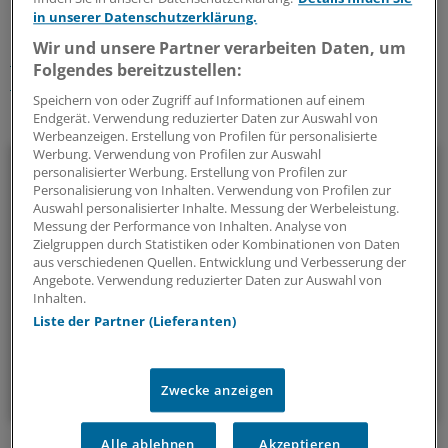
in unserer Datenschutzerklärung.
Schlagworte:
Wir und unsere Partner verarbeiten Daten, um
Rezepte & Co.
Immunologie
Arzt und Patient
Impfen
Folgendes bereitzustellen:
Corona
Speichern von oder Zugriff auf Informationen auf einem
Endgerät. Verwendung reduzierter Daten zur Auswahl von
Ihr Newsletter zum Thema
Werbeanzeigen. Erstellung von Profilen für personalisierte
Werbung. Verwendung von Profilen zur Auswahl
Beruf & Alltag
personalisierter Werbung. Erstellung von Profilen zur
Personalisierung von Inhalten. Verwendung von Profilen zur
Auswahl personalisierter Inhalte. Messung der Werbeleistung.
Die Sonntagslektüre: Lesen Sie Wissenswertes und
Messung der Performance von Inhalten. Analyse von
Nützliches für Ihre tägliche Arbeit, lassen Sie sich von
Zielgruppen durch Statistiken oder Kombinationen von Daten
Kolleginnen und Kollegen inspirieren - und seien Sie immer
aus verschiedenen Quellen. Entwicklung und Verbesserung der
Angebote. Verwendung reduzierter Daten zur Auswahl von
einen Schritt voraus.
Inhalten.
Liste der Partner (Lieferanten)
wöchentlich (Sonntag)
Zum Abonnieren bitte anmelden
Zwecke anzeigen
Alle ablehnen
Akzeptieren