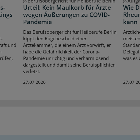
s
Berufsobergericht für Heilberufe Berlin
Aufg
s-
Urteil: Kein Maulkorb für Ärzte
Wie D
kings
wegen Äußerungen zu COVID-
Rheum
Pandemie
kann
Das Berufsobergericht für Heilberufe Berlin
Ärztlich
s-
kippt den Rügebescheid einer
meisten
aft und
Ärztekammer, die einem Arzt vorwirft, er
Standar
n
habe die Gefährlichkeit der Corona-
Delegat
rüfen,
Pandemie unrichtig und verharmlosend
was es d
dargestellt und damit seine Berufspflichten
verletzt.
27.07.2026
27.07.2