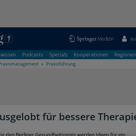
An
swissen
Podcasts
Specials
Kooperationen
Regionen
Praxismanagement
Praxisführung
ausgelobt für bessere Therapi
Für den Berliner Gesundheitspreis werden Ideen für ein