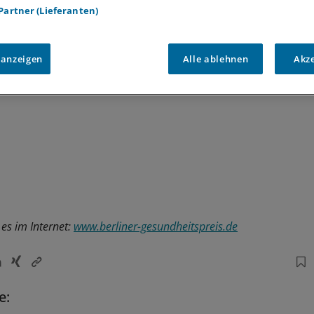
8, Vergabe im Frühjahr 2009.
 Partner (Lieferanten)
 anzeigen
Alle ablehnen
Akz
 es im Internet:
www.berliner-gesundheitspreis.de
e: