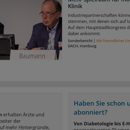
Klinik
Industriepartnerschaften könne
stemmen, mit denen sich auf la
Auf dem Hauptstadtkongress di
dabei ankommt.
Sonderbericht
|
Mit freundlicher U
DACH, Hamburg
Haben Sie schon 
abonniert?
n
erhalten Ärzte und
beiter der
Von Diabetologie bis E-H
auf mehr Hintergründe,
praxisrelevanten Themen