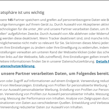
igtes Arzt-Patienten-Verhältnis gesucht. Der Preis von AOK
erlin ist mit insgesamt 50 000 Euro dotiert.
vatsphäre ist uns wichtig
nsere
145
-Partner speichern und greifen auf personenbezogene Daten wie 
utige Kennungen auf Ihrem Gerät zu. Durch Auswahl von Akzeptieren aktivi
04.06.2008, 05:00 Uhr
echnologien für die unter „Wir und unsere Partner verarbeiten Daten, um I
ellen“ aufgeführten Zwecke. Durch Auswahl von Alle ablehnen oder Widerruf
ng werden diese deaktiviert. Wenn Tracker deaktiviert sind, sind manche Inh
öglicherweise nicht mehr so relevant für Sie. Sie können dieses Menü jeder
um Ihre Einstellungen zu ändern oder Ihre Einwilligung zu widerrufen, indem
en, dass Therapieerfolge wesentlich höher sind, wenn der A
nstellungen verwalten am unteren Rand der Webseite klicken [oder das sc
en links auf der Webseite, falls zutreffend]. Ihre Einstellungen gelten inner
Patienten hinweg entscheidet, sondern ihn bei der Therapi
eitere Informationen finden Sie in unserer Datenschutzerklärung.
Details 
esucht werden innovative Ideen und Modelle für eine Arzt-P
Datenschutzerklärung.
i der die Patienten aktiv und gleichberechtigt in Planung 
 unsere Partner verarbeiten Daten, um Folgendes bereit
g einbezogen sind. Ziel ist es dabei, die Therapiemotivatio
von oder Zugriff auf Informationen auf einem Endgerät. Verwendung reduzi
l von Werbeanzeigen. Erstellung von Profilen für personalisierte Werbung
en zur Auswahl personalisierter Werbung. Erstellung von Profilen zur Person
kräfte und Therapeuten in ambulanten und stationären Einr
en. Verwendung von Profilen zur Auswahl personalisierter Inhalte. Messung
eteiligen. Eine unabhängige Jury aus Vertretern von Medizin
ung. Messung der Performance von Inhalten. Analyse von Zielgruppen durch
inationen von Daten aus verschiedenen Quellen. Entwicklung und Verbess
nd Politik entscheidet über die Preisvergabe. Einsendeschlu
 Verwendung reduzierter Daten zur Auswahl von Inhalten.