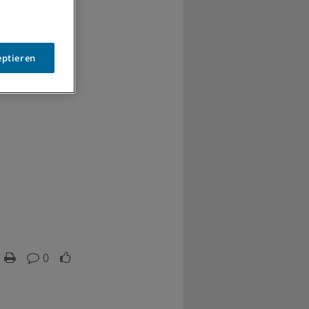
eptieren
0