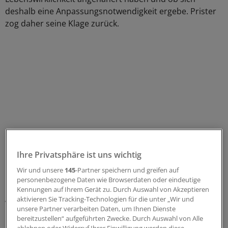
deshalb eine Anpassungsnotwendigkeit ergebe. Prister
zog daher seine Klage zurück.
Ihre Privatsphäre ist uns wichtig
Wir und unsere
145
-Partner speichern und greifen auf
personenbezogene Daten wie Browserdaten oder eindeutige
Ob und wann eine solche Überprüfung der Situation
Kennungen auf Ihrem Gerät zu. Durch Auswahl von Akzeptieren
geschieht, ist völlig unklar. Der Arzt hofft jetzt auf eine
aktivieren Sie Tracking-Technologien für die unter „Wir und
künftige rot-grüne Landesregierung in Hessen. Die
unsere Partner verarbeiten Daten, um Ihnen Dienste
bereitzustellen“ aufgeführten Zwecke. Durch Auswahl von Alle
beteiligten Parteien wenden sich in ihren Programmen