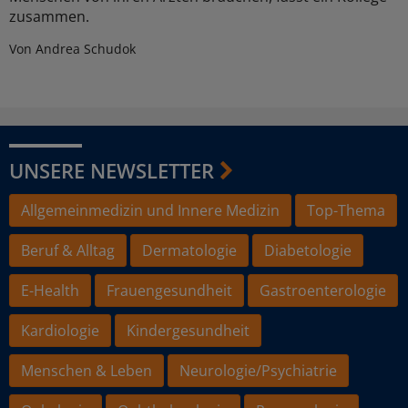
zusammen.
Von Andrea Schudok
UNSERE NEWSLETTER
Allgemeinmedizin und Innere Medizin
Top-Thema
Beruf & Alltag
Dermatologie
Diabetologie
E-Health
Frauengesundheit
Gastroenterologie
Kardiologie
Kindergesundheit
Menschen & Leben
Neurologie/Psychiatrie