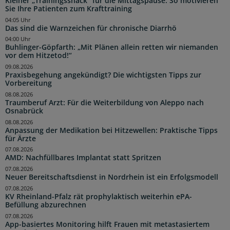
Kleiner „Trainingssnack“ für die Mittagspause: So motivieren
Sie Ihre Patienten zum Krafttraining
04:05 Uhr
Das sind die Warnzeichen für chronische Diarrhö
04:00 Uhr
Buhlinger-Göpfarth: „Mit Plänen allein retten wir niemanden
vor dem Hitzetod!“
09.08.2026
Praxisbegehung angekündigt? Die wichtigsten Tipps zur
Vorbereitung
08.08.2026
Traumberuf Arzt: Für die Weiterbildung von Aleppo nach
Osnabrück
08.08.2026
Anpassung der Medikation bei Hitzewellen: Praktische Tipps
für Ärzte
07.08.2026
AMD: Nachfüllbares Implantat statt Spritzen
07.08.2026
Neuer Bereitschaftsdienst in Nordrhein ist ein Erfolgsmodell
07.08.2026
KV Rheinland-Pfalz rät prophylaktisch weiterhin ePA-
Befüllung abzurechnen
07.08.2026
App-basiertes Monitoring hilft Frauen mit metastasiertem