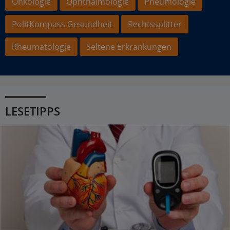
Onkologie
Ophthalmologie
Pneumologie
PolitKompass Gesundheit
Rechtssplitter
Rheumatologie
Seltene Erkrankungen
LESETIPPS