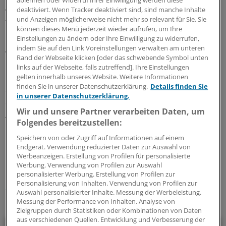
ablehnen oder Widerruf Ihrer Einwilligung werden diese
gegen die Diskriminierung Homosexueller. Die Berliner
deaktiviert. Wenn Tracker deaktiviert sind, sind manche Inhalte
Ärzteversorgung wurde beispielsweise durch
und Anzeigen möglicherweise nicht mehr so relevant für Sie. Sie
können dieses Menü jederzeit wieder aufrufen, um Ihre
Landesgesetz zur Gleichstellung verpflichtet. Aber auch
Einstellungen zu ändern oder Ihre Einwilligung zu widerrufen,
in Hessen tut sich bereits etwas: So hat kürzlich das
indem Sie auf den Link Voreinstellungen verwalten am unteren
Versorgungswerk der hessischen Rechtsanwälte die
Rand der Webseite klicken [oder das schwebende Symbol unten
Gleichbehandlung von Hinterbliebenen aus Ehe und
links auf der Webseite, falls zutreffend]. Ihre Einstellungen
gelten innerhalb unseres Website. Weitere Informationen
Lebenspartnerschaft in seine Satzung aufgenommen. In
finden Sie in unserer Datenschutzerklärung.
Details finden Sie
einem kapitalgedeckten Alterssicherungssystem sei
in unserer Datenschutzerklärung.
diese Gleichstellung sachgerecht, so die
Wir und unsere Partner verarbeiten Daten, um
Anwaltsversorgung.
Folgendes bereitzustellen:
Speichern von oder Zugriff auf Informationen auf einem
0
Endgerät. Verwendung reduzierter Daten zur Auswahl von
Werbeanzeigen. Erstellung von Profilen für personalisierte
Werbung. Verwendung von Profilen zur Auswahl
Schlagworte:
personalisierter Werbung. Erstellung von Profilen zur
Personalisierung von Inhalten. Verwendung von Profilen zur
Recht
Auswahl personalisierter Inhalte. Messung der Werbeleistung.
Messung der Performance von Inhalten. Analyse von
Ihr Newsletter zum Thema
Zielgruppen durch Statistiken oder Kombinationen von Daten
aus verschiedenen Quellen. Entwicklung und Verbesserung der